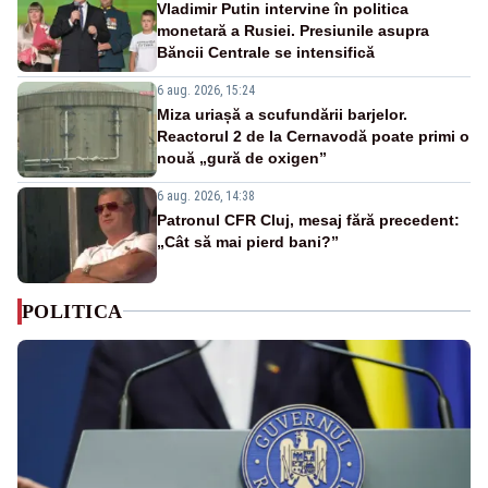
Vladimir Putin intervine în politica
monetară a Rusiei. Presiunile asupra
Băncii Centrale se intensifică
6 aug. 2026, 15:24
Miza uriașă a scufundării barjelor.
Reactorul 2 de la Cernavodă poate primi o
nouă „gură de oxigen”
6 aug. 2026, 14:38
Patronul CFR Cluj, mesaj fără precedent:
„Cât să mai pierd bani?”
POLITICA