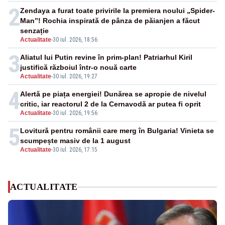
2
Zendaya a furat toate privirile la premiera noului „Spider-
Man”! Rochia inspirată de pânza de păianjen a făcut
senzație
Actualitate
-
30 iul. 2026, 18:56
3
Aliatul lui Putin revine în prim-plan! Patriarhul Kiril
justifică războiul într-o nouă carte
Actualitate
-
30 iul. 2026, 19:27
4
Alertă pe piața energiei! Dunărea se apropie de nivelul
critic, iar reactorul 2 de la Cernavodă ar putea fi oprit
Actualitate
-
30 iul. 2026, 19:56
5
Lovitură pentru românii care merg în Bulgaria! Vinieta se
scumpește masiv de la 1 august
Actualitate
-
30 iul. 2026, 17:15
ACTUALITATE