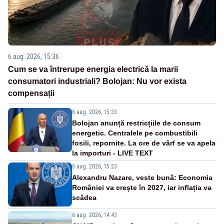
6 aug. 2026, 15:36
Cum se va întrerupe energia electrică la marii
consumatori industriali? Bolojan: Nu vor exista
compensații
6 aug. 2026, 15:33
Bolojan anunță restricțiile de consum
energetic. Centralele pe combustibili
fosili, repornite. La ore de vârf se va apela
la importuri - LIVE TEXT
6 aug. 2026, 15:23
Alexandru Nazare, veste bună: Economia
României va crește în 2027, iar inflația va
scădea
6 aug. 2026, 14:43