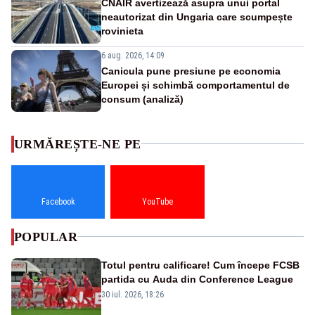
CNAIR avertizează asupra unui portal
neautorizat din Ungaria care scumpește
rovinieta
6 aug. 2026, 14:09
Canicula pune presiune pe economia
Europei și schimbă comportamentul de
consum (analiză)
URMĂREȘTE-NE PE
Facebook
YouTube
POPULAR
Totul pentru calificare! Cum începe FCSB
partida cu Auda din Conference League
30 iul. 2026, 18:26