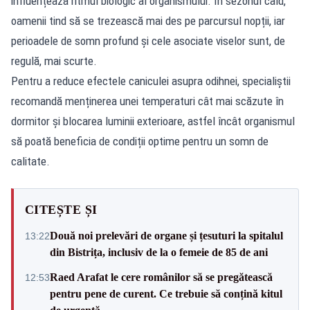
influențează ritmul biologic al organismului. În sezonul cald,
oamenii tind să se trezească mai des pe parcursul nopții, iar
perioadele de somn profund și cele asociate viselor sunt, de
regulă, mai scurte.
Pentru a reduce efectele caniculei asupra odihnei, specialiștii
recomandă menținerea unei temperaturi cât mai scăzute în
dormitor și blocarea luminii exterioare, astfel încât organismul
să poată beneficia de condiții optime pentru un somn de
calitate.
CITEȘTE ȘI
Două noi prelevări de organe și țesuturi la spitalul
13:22
din Bistrița, inclusiv de la o femeie de 85 de ani
Raed Arafat le cere românilor să se pregătească
12:53
pentru pene de curent. Ce trebuie să conțină kitul