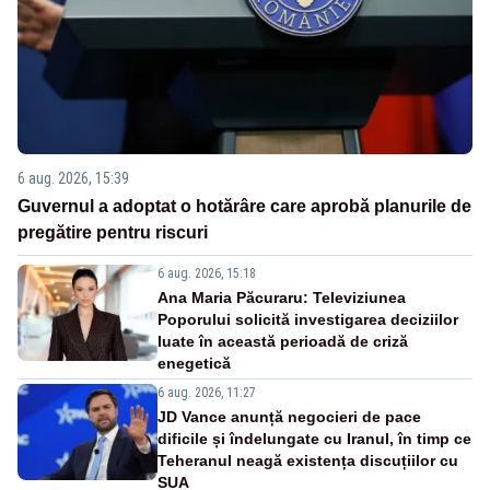
6 aug. 2026, 15:39
Guvernul a adoptat o hotărâre care aprobă planurile de
pregătire pentru riscuri
6 aug. 2026, 15:18
Ana Maria Păcuraru: Televiziunea
Poporului solicită investigarea deciziilor
luate în această perioadă de criză
enegetică
6 aug. 2026, 11:27
JD Vance anunță negocieri de pace
dificile și îndelungate cu Iranul, în timp ce
Teheranul neagă existența discuțiilor cu
SUA