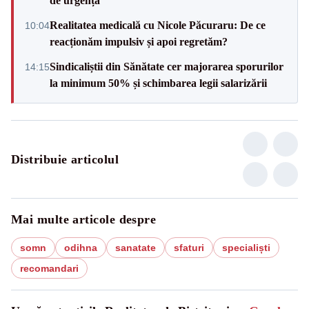
de urgență
Realitatea medicală cu Nicole Păcuraru: De ce
10:04
reacționăm impulsiv și apoi regretăm?
Sindicaliștii din Sănătate cer majorarea sporurilor
14:15
la minimum 50% și schimbarea legii salarizării
Distribuie articolul
Mai multe articole despre
somn
odihna
sanatate
sfaturi
specialiști
recomandari