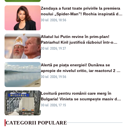
Zendaya a furat toate privirile la premiera
noului „Spider-Man”! Rochia inspirată de
pânza de păianjen a făcut senzație
30 iul. 2026, 18:56
Aliatul lui Putin revine în prim-plan!
Patriarhul Kiril justifică războiul într-o
nouă carte
30 iul. 2026, 19:27
Alertă pe piața energiei! Dunărea se
apropie de nivelul critic, iar reactorul 2 de
la Cernavodă ar putea fi oprit
30 iul. 2026, 19:56
Lovitură pentru românii care merg în
Bulgaria! Vinieta se scumpește masiv de
la 1 august
30 iul. 2026, 17:15
CATEGORII POPULARE