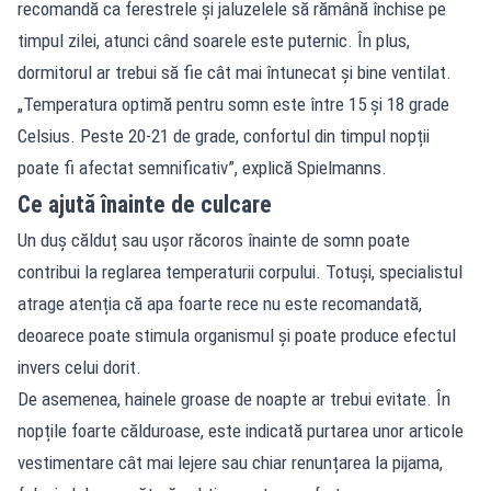
recomandă ca ferestrele și jaluzelele să rămână închise pe
timpul zilei, atunci când soarele este puternic. În plus,
dormitorul ar trebui să fie cât mai întunecat și bine ventilat.
„Temperatura optimă pentru somn este între 15 și 18 grade
Celsius. Peste 20-21 de grade, confortul din timpul nopții
poate fi afectat semnificativ”, explică Spielmanns.
Ce ajută înainte de culcare
Un duș călduț sau ușor răcoros înainte de somn poate
contribui la reglarea temperaturii corpului. Totuși, specialistul
atrage atenția că apa foarte rece nu este recomandată,
deoarece poate stimula organismul și poate produce efectul
invers celui dorit.
De asemenea, hainele groase de noapte ar trebui evitate. În
nopțile foarte călduroase, este indicată purtarea unor articole
vestimentare cât mai lejere sau chiar renunțarea la pijama,