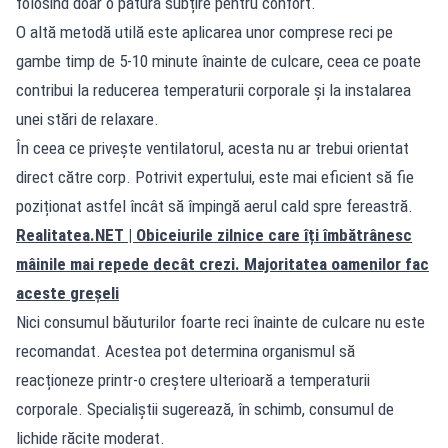
folosind doar o pătură subțire pentru confort.
O altă metodă utilă este aplicarea unor comprese reci pe
gambe timp de 5-10 minute înainte de culcare, ceea ce poate
contribui la reducerea temperaturii corporale și la instalarea
unei stări de relaxare.
În ceea ce privește ventilatorul, acesta nu ar trebui orientat
direct către corp. Potrivit expertului, este mai eficient să fie
poziționat astfel încât să împingă aerul cald spre fereastră.
Realitatea.NET
| Obiceiurile zilnice care îți îmbătrânesc
mâinile mai repede decât crezi. Majoritatea oamenilor fac
aceste greșeli
Nici consumul băuturilor foarte reci înainte de culcare nu este
recomandat. Acestea pot determina organismul să
reacționeze printr-o creștere ulterioară a temperaturii
corporale. Specialiștii sugerează, în schimb, consumul de
lichide răcite moderat.