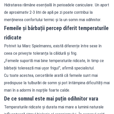
Hidratarea rămâne esențială în perioadele caniculare. Un aport
de aproximativ 2-3 litri de apă pe zi poate contribui la
menținerea confortului termic și la un somn mai odihnitor.
Femeile și bărbații percep diferit temperaturile
ridicate
Potrivit lui Marc Spielmanns, există diferențe între sexe în
ceea ce privește toleranța la căldură și frig.
„Femeile suportă mai bine temperaturile ridicate, în timp ce
bărbații tolerează mai ușor frigul”, afirmă specialistul.
Cu toate acestea, cercetările arată că femeile sunt mai
predispuse la tulburări de somn și pot întâmpina dificultăți mai
mari în a adormi în nopțile foarte calde.
De ce somnul este mai puțin odihnitor vara
Temperaturile ridicate și durata mai mare a luminii naturale