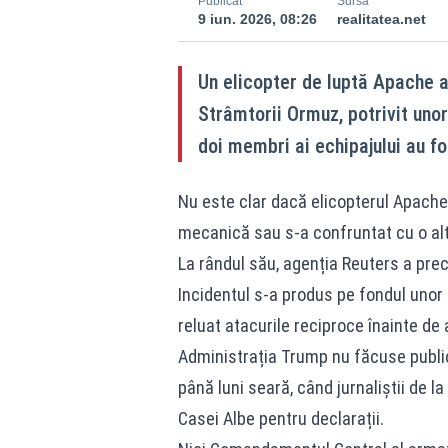
Publicat
Sursă
9 iun. 2026, 08:26
realitatea.net
Un elicopter de luptă Apache a
Strâmtorii Ormuz, potrivit uno
doi membri ai echipajului au fo
Nu este clar dacă elicopterul Apache 
mecanică sau s-a confruntat cu o al
La rândul său, agenția Reuters a prec
Incidentul s-a produs pe fondul unor t
reluat atacurile reciproce înainte de
Administrația Trump nu făcuse public
până luni seară, când jurnaliștii de 
Casei Albe pentru declarații.