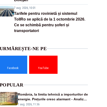
7 aug. 2026, 10:01
Tarifele pentru rovinietă și sistemul
TollRo se aplică de la 1 octombrie 2026.
Ce se schimbă pentru șoferi și
transportatori
URMĂREȘTE-NE PE
Facebook
YouTube
POPULAR
România, la limita tehnică a importurilor de
energie. Prețurile cresc alarmant - Analiză
Realitatea Plus
1 aug. 2026, 11:36