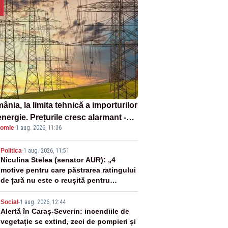
nia, la limita tehnică a importurilor
nergie. Prețurile cresc alarmant -
omie
·
1 aug. 2026, 11:36
liză Realitatea Plus
2
Politica
-
1 aug. 2026, 11:51
Niculina Stelea (senator AUR): „4
motive pentru care păstrarea ratingului
de țară nu este o reușită pentru
Guvernul Bolojan”
3
Social
-
1 aug. 2026, 12:44
Alertă în Caraș-Severin: incendiile de
vegetație se extind, zeci de pompieri și