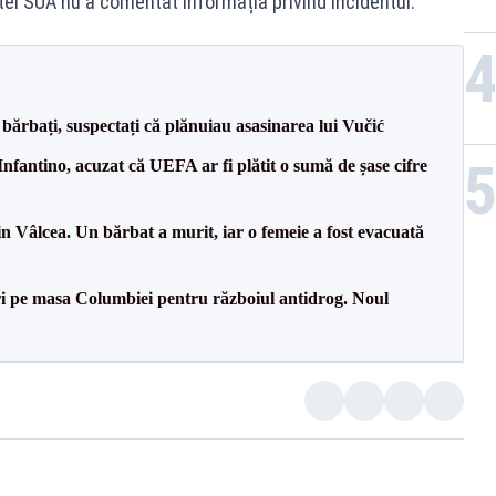
i SUA nu a comentat informația privind incidentul.
bărbați, suspectați că plănuiau asasinarea lui Vučić
nfantino, acuzat că UEFA ar fi plătit o sumă de șase cifre
n Vâlcea. Un bărbat a murit, iar o femeie a fost evacuată
i pe masa Columbiei pentru războiul antidrog. Noul