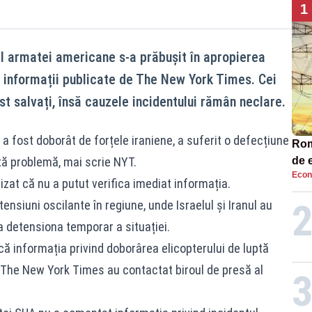
1
l armatei americane s-a prăbușit în apropierea
r informații publicate de The New York Times. Cei
st salvați, însă cauzele incidentului rămân neclare.
a fost doborât de forțele iraniene, a suferit o defecțiune
Româ
tă problemă, mai scrie NYT.
de e
Econ
Ana
izat că nu a putut verifica imediat informația.
ensiuni oscilante în regiune, unde Israelul și Iranul au
 a detensiona temporar a situației.
ă informația privind doborârea elicopterului de luptă
la The New York Times au contactat biroul de presă al