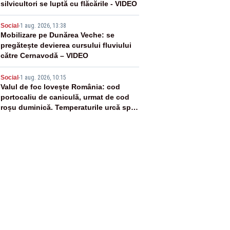
silvicultori se luptă cu flăcările - VIDEO
4
Social
-
1 aug. 2026, 13:38
Mobilizare pe Dunărea Veche: se
pregătește devierea cursului fluviului
către Cernavodă – VIDEO
5
Social
-
1 aug. 2026, 10:15
Valul de foc lovește România: cod
portocaliu de caniculă, urmat de cod
roșu duminică. Temperaturile urcă spre
40°C