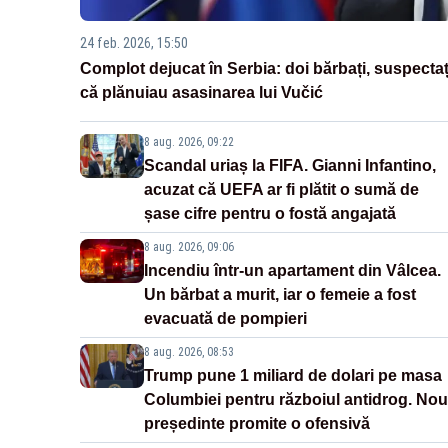
24 feb. 2026, 15:50
Complot dejucat în Serbia: doi bărbați, suspectaț
că plănuiau asasinarea lui Vučić
8 aug. 2026, 09:22
Scandal uriaș la FIFA. Gianni Infantino,
acuzat că UEFA ar fi plătit o sumă de
șase cifre pentru o fostă angajată
8 aug. 2026, 09:06
Incendiu într-un apartament din Vâlcea.
Un bărbat a murit, iar o femeie a fost
evacuată de pompieri
8 aug. 2026, 08:53
Trump pune 1 miliard de dolari pe masa
Columbiei pentru războiul antidrog. Nou
președinte promite o ofensivă