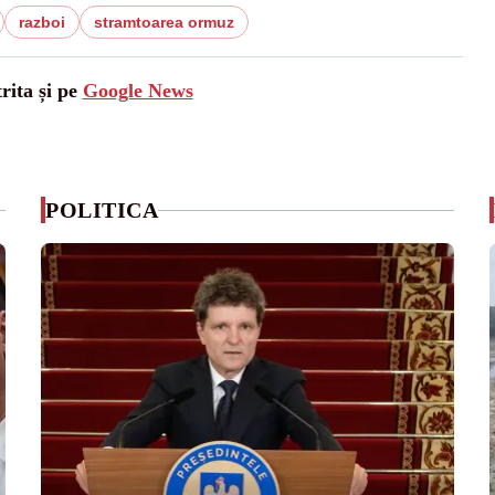
razboi
stramtoarea ormuz
rita și pe
Google News
POLITICA