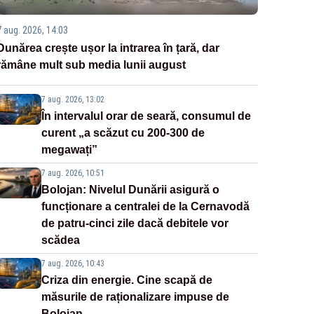
7 aug. 2026, 14:03
Dunărea crește ușor la intrarea în țară, dar
rămâne mult sub media lunii august
7 aug. 2026, 13:02
În intervalul orar de seară, consumul de
curent „a scăzut cu 200-300 de
megawați”
7 aug. 2026, 10:51
Bolojan: Nivelul Dunării asigură o
funcționare a centralei de la Cernavodă
de patru-cinci zile dacă debitele vor
scădea
7 aug. 2026, 10:43
Criza din energie. Cine scapă de
măsurile de raționalizare impuse de
Bolojan