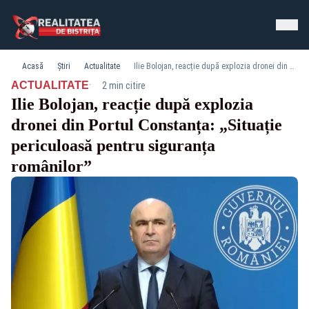
Acasă
Știri
Actualitate
Ilie Bolojan, reacție după explozia dronei din Portul Constanța: „Situație periculoasă pentru siguranța românilor”
·
ACTUALITATE
2 min citire
Ilie Bolojan, reacție după explozia
dronei din Portul Constanța: „Situație
periculoasă pentru siguranța
românilor”