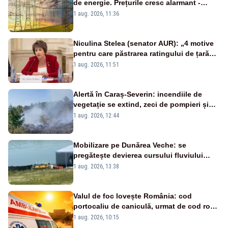
de energie. Prețurile cresc alarmant -
Analiză Realitatea Plus
1 aug. 2026, 11:36
Niculina Stelea (senator AUR): „4 motive
pentru care păstrarea ratingului de țară
nu este o reușită pentru Guvernul
1 aug. 2026, 11:51
Bolojan”
Alertă în Caraș-Severin: incendiile de
vegetație se extind, zeci de pompieri și
silvicultori se luptă cu flăcările - VIDEO
1 aug. 2026, 12:44
Mobilizare pe Dunărea Veche: se
pregătește devierea cursului fluviului
către Cernavodă – VIDEO
1 aug. 2026, 13:38
Valul de foc lovește România: cod
portocaliu de caniculă, urmat de cod roșu
duminică. Temperaturile urcă spre 40°C
1 aug. 2026, 10:15