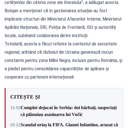
cetățenilor din câteva zone ale litoralului”, a adăugat acesta.
Bolojan a menționat că în gestionarea situației au fost
implicate structuri din Ministerul Afacerilor Interne, Ministerul
Apărării Naționale, SRI, Poliția de Frontieră, ISU și autorități
locale, subliniind colaborarea dintre instituții.
Totodată, acesta a făcut referire la contextul de securitate
regional, arătând că războiul din Ucraina generează riscuri
constante pentru zona Mării Negre, inclusiv pentru România, și
a pledat pentru consolidarea capacităților de apărare și
cooperare cu partenerii internaționali.
CITEȘTE ȘI
Complot dejucat în Serbia: doi bărbați, suspectați
15:50
că plănuiau asasinarea lui Vučić
Scandal uriaș la FIFA. Gianni Infantino, acuzat că
09:22