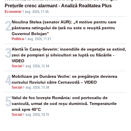
Prețurile cresc alarmant - Analiză Realitatea Plus
Economie
·
1 aug. 2026, 11:36
2
Niculina Stelea (senator AUR): „4 motive pentru care
păstrarea ratingului de țară nu este o reușită pentru
Guvernul Bolojan”
Politica
-
1 aug. 2026, 11:51
3
Alertă în Caraș-Severin: incendiile de vegetație se extind,
zeci de pompieri și silvicultori se luptă cu flăcările -
VIDEO
Social
-
1 aug. 2026, 12:44
4
Mobilizare pe Dunărea Veche: se pregătește devierea
cursului fluviului către Cernavodă – VIDEO
Social
-
1 aug. 2026, 13:38
5
Valul de foc lovește România: cod portocaliu de
caniculă, urmat de cod roșu duminică. Temperaturile
urcă spre 40°C
Social
-
1 aug. 2026, 10:15