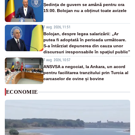
Ședința de guvern se amână pentru ora
15:00. Bolojan nu a obținut toate avizele
7 aug. 2026, 11:51
Bolojan, despre legea salarizării: „Ar
putea fi adoptată în perioada următoare.
S-a întârziat depunerea din cauza unor
discursuri iresponsabile în spaţiul public”
7 aug. 2026, 10:57
ANSVSA a negociat, la Ankara, un acord
pentru facilitarea tranzitului prin Turcia al
carcaselor de ovine și bovine
ECONOMIE