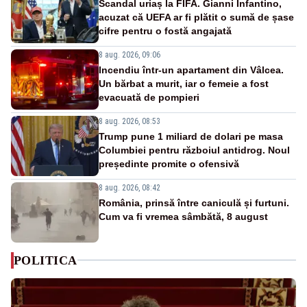
Scandal uriaș la FIFA. Gianni Infantino,
acuzat că UEFA ar fi plătit o sumă de șase
cifre pentru o fostă angajată
8 aug. 2026, 09:06
Incendiu într-un apartament din Vâlcea.
Un bărbat a murit, iar o femeie a fost
evacuată de pompieri
8 aug. 2026, 08:53
Trump pune 1 miliard de dolari pe masa
Columbiei pentru războiul antidrog. Noul
președinte promite o ofensivă
8 aug. 2026, 08:42
România, prinsă între caniculă și furtuni.
Cum va fi vremea sâmbătă, 8 august
POLITICA