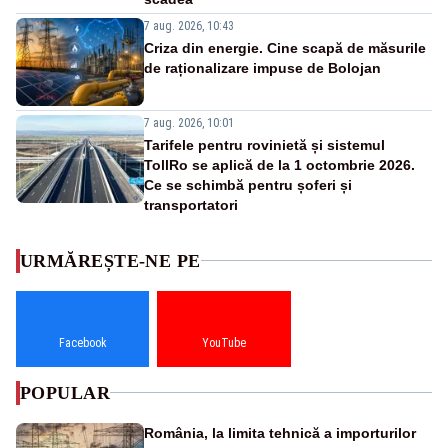
7 aug. 2026, 10:43
Criza din energie. Cine scapă de măsurile
de raționalizare impuse de Bolojan
7 aug. 2026, 10:01
Tarifele pentru rovinietă și sistemul
TollRo se aplică de la 1 octombrie 2026.
Ce se schimbă pentru șoferi și
transportatori
URMĂREȘTE-NE PE
Facebook
YouTube
POPULAR
România, la limita tehnică a importurilor