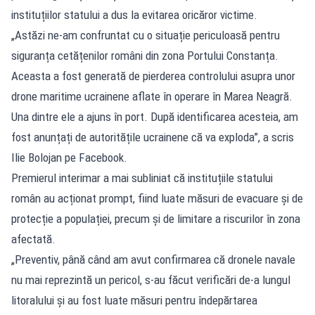
instituțiilor statului a dus la evitarea oricăror victime.
„Astăzi ne-am confruntat cu o situație periculoasă pentru
siguranța cetățenilor români din zona Portului Constanța.
Aceasta a fost generată de pierderea controlului asupra unor
drone maritime ucrainene aflate în operare în Marea Neagră.
Una dintre ele a ajuns în port. După identificarea acesteia, am
fost anunțați de autoritățile ucrainene că va exploda”, a scris
Ilie Bolojan pe Facebook.
Premierul interimar a mai subliniat că instituțiile statului
român au acționat prompt, fiind luate măsuri de evacuare și de
protecție a populației, precum și de limitare a riscurilor în zona
afectată.
„Preventiv, până când am avut confirmarea că dronele navale
nu mai reprezintă un pericol, s-au făcut verificări de-a lungul
litoralului și au fost luate măsuri pentru îndepărtarea