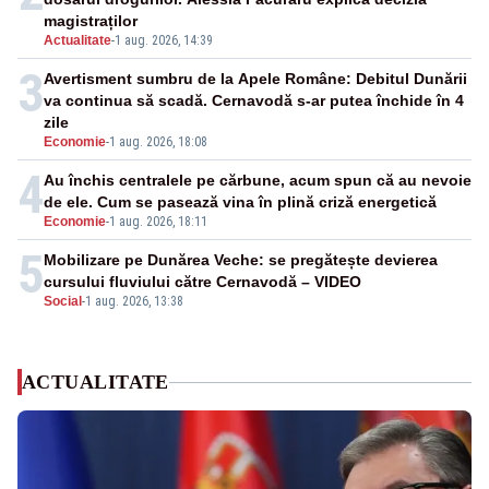
magistraților
Actualitate
-
1 aug. 2026, 14:39
3
Avertisment sumbru de la Apele Române: Debitul Dunării
va continua să scadă. Cernavodă s-ar putea închide în 4
zile
Economie
-
1 aug. 2026, 18:08
4
Au închis centralele pe cărbune, acum spun că au nevoie
de ele. Cum se pasează vina în plină criză energetică
Economie
-
1 aug. 2026, 18:11
5
Mobilizare pe Dunărea Veche: se pregătește devierea
cursului fluviului către Cernavodă – VIDEO
Social
-
1 aug. 2026, 13:38
ACTUALITATE