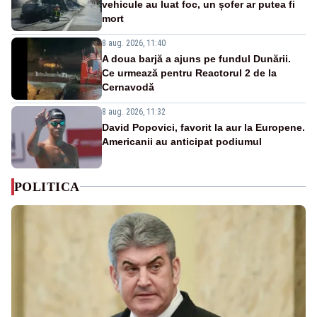
vehicule au luat foc, un șofer ar putea fi
mort
8 aug. 2026, 11:40
A doua barjă a ajuns pe fundul Dunării.
Ce urmează pentru Reactorul 2 de la
Cernavodă
8 aug. 2026, 11:32
David Popovici, favorit la aur la Europene.
Americanii au anticipat podiumul
POLITICA