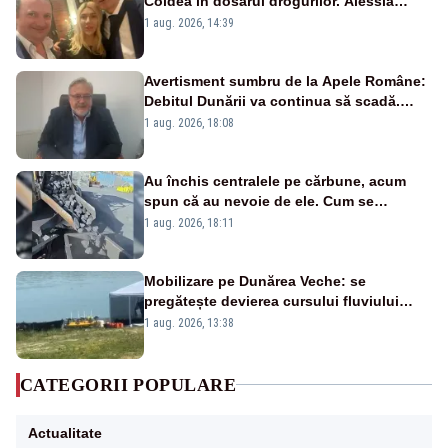
Coldea în dosarul drogurilor. Alessia
Păcuraru explică decizia magistraților
1 aug. 2026, 14:39
Avertisment sumbru de la Apele Române:
Debitul Dunării va continua să scadă.
Cernavodă s-ar putea închide în 4 zile
1 aug. 2026, 18:08
Au închis centralele pe cărbune, acum
spun că au nevoie de ele. Cum se
pasează vina în plină criză energetică
1 aug. 2026, 18:11
Mobilizare pe Dunărea Veche: se
pregătește devierea cursului fluviului
către Cernavodă – VIDEO
1 aug. 2026, 13:38
CATEGORII POPULARE
Actualitate