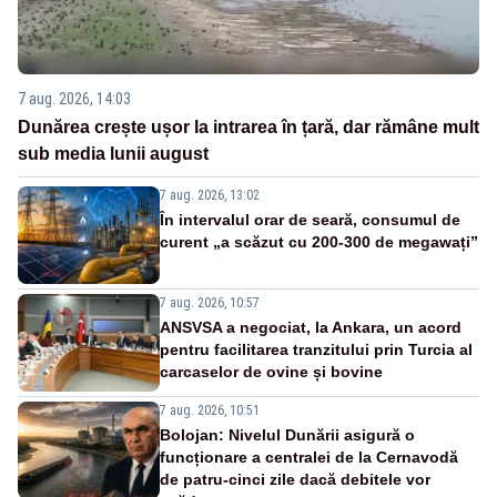
7 aug. 2026, 14:03
Dunărea crește ușor la intrarea în țară, dar rămâne mult
sub media lunii august
7 aug. 2026, 13:02
În intervalul orar de seară, consumul de
curent „a scăzut cu 200-300 de megawați”
7 aug. 2026, 10:57
ANSVSA a negociat, la Ankara, un acord
pentru facilitarea tranzitului prin Turcia al
carcaselor de ovine și bovine
7 aug. 2026, 10:51
Bolojan: Nivelul Dunării asigură o
funcționare a centralei de la Cernavodă
de patru-cinci zile dacă debitele vor