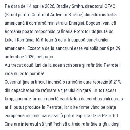
Pe data de 14 aprilie 2026, Bradley Smith, directorul OFAC
(Biroul pentru Controlul Activelor Străine) din administrația
americană îi confirmă ministrului Energiei, Bogdan Ivan, că
România poate redeschide rafinăria Petrotel, deținută de
Lukoil România, fără teamă de a fi supusă sancțiunilor
americane. Excepția de la sancțiuni este valabilă până pe 29
octombrie 2026, cel puțin.
Au trecut două luni de la acea scrisoare și rafinăria Petrotel
încă nu este pornită!
Guvernul ține artificial închisă o rafinărie care reprezintă 21%
din capacitatea de rafinare a țițeiului din țară. În tot acest
timp, anumite firme importă cantitatea de combustibili care s-
ar fi putut produce la Petrotel, iar alte firme vând pe piața
europeană uleiurile care s-ar fi putut exporta de la Petrotel.
Cine are interesul să țină închisă a treia rafinărie a țării, deși