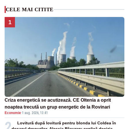
CELE MAI CITITE
1
Criza energetică se acutizează. CE Oltenia a oprit
noaptea trecută un grup energetic de la Rovinari
Economie
·
1 aug. 2026, 13:41
2
Lovitură după lovitură pentru blonda lui Coldea în
dosarul drogurilor. Alessia Păcuraru explică decizia