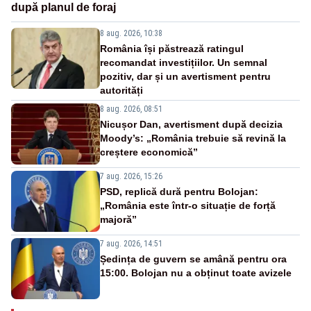
după planul de foraj
8 aug. 2026, 10:38
România își păstrează ratingul
recomandat investițiilor. Un semnal
pozitiv, dar și un avertisment pentru
autorități
8 aug. 2026, 08:51
Nicușor Dan, avertisment după decizia
Moody’s: „România trebuie să revină la
creștere economică”
7 aug. 2026, 15:26
PSD, replică dură pentru Bolojan:
„România este într-o situație de forță
majoră”
7 aug. 2026, 14:51
Ședința de guvern se amână pentru ora
15:00. Bolojan nu a obținut toate avizele