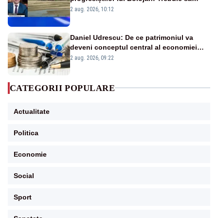
protejăm și natura, dar nu șținem omaneii
2 aug. 2026, 10:12
în stare permanentă de alertă
Daniel Udrescu: De ce patrimoniul va
deveni conceptul central al economiei
viitoare?
2 aug. 2026, 09:22
CATEGORII POPULARE
Actualitate
Politica
Economie
Social
Sport