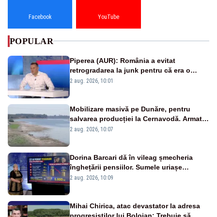
Facebook
YouTube
POPULAR
Piperea (AUR): România a evitat
retrogradarea la junk pentru că era o
catastrofă pentru bănci și fondurile de
2 aug. 2026, 10:01
pensii
Mobilizare masivă pe Dunăre, pentru
salvarea producției la Cernavodă. Armata
va detona o stâncă și va devia apa
2 aug. 2026, 10:07
fluviului - IMAGINI AERIENE
Dorina Barcari dă în vileag șmecheria
înghețării pensiilor. Sumele uriașe
pierdute de fiecare român
2 aug. 2026, 10:09
Mihai Chirica, atac devastator la adresa
progresiștilor lui Bolojan: Trebuie să