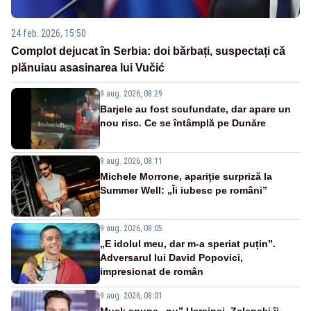
24 feb. 2026, 15:50
Complot dejucat în Serbia: doi bărbați, suspectați că
plănuiau asasinarea lui Vučić
9 aug. 2026, 08:29
Barjele au fost scufundate, dar apare un
nou risc. Ce se întâmplă pe Dunăre
9 aug. 2026, 08:11
Michele Morrone, apariție surpriză la
Summer Well: „Îi iubesc pe români”
9 aug. 2026, 08:05
„E idolul meu, dar m-a speriat puțin”.
Adversarul lui David Popovici,
impresionat de român
9 aug. 2026, 08:01
Musk spune „nu” Ucrainei. Zelenski îi