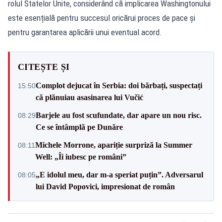
rolul Statelor Unite, considerând că implicarea Washingtonului
este esențială pentru succesul oricărui proces de pace și
pentru garantarea aplicării unui eventual acord.
CITEȘTE ȘI
Complot dejucat în Serbia: doi bărbați, suspectați
15:50
că plănuiau asasinarea lui Vučić
Barjele au fost scufundate, dar apare un nou risc.
08:29
Ce se întâmplă pe Dunăre
Michele Morrone, apariție surpriză la Summer
08:11
Well: „Îi iubesc pe români”
„E idolul meu, dar m-a speriat puțin”. Adversarul
08:05
lui David Popovici, impresionat de român