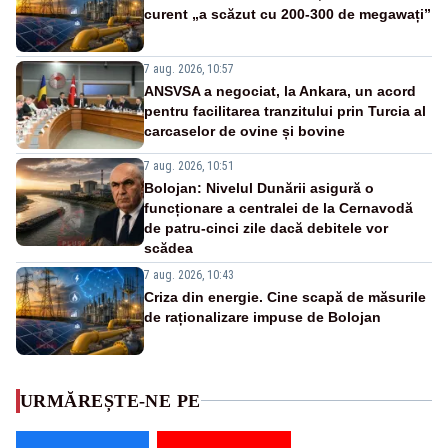
curent „a scăzut cu 200-300 de megawați”
7 aug. 2026, 10:57
ANSVSA a negociat, la Ankara, un acord
pentru facilitarea tranzitului prin Turcia al
carcaselor de ovine și bovine
7 aug. 2026, 10:51
Bolojan: Nivelul Dunării asigură o
funcționare a centralei de la Cernavodă
de patru-cinci zile dacă debitele vor
scădea
7 aug. 2026, 10:43
Criza din energie. Cine scapă de măsurile
de raționalizare impuse de Bolojan
URMĂREȘTE-NE PE