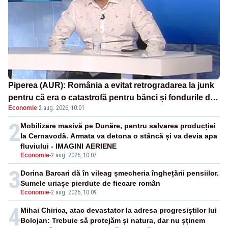
Piperea (AUR): România a evitat retrogradarea la junk
pentru că era o catastrofă pentru bănci și fondurile de
Economie
·
2 aug. 2026, 10:01
pensii
2
Mobilizare masivă pe Dunăre, pentru salvarea producției
la Cernavodă. Armata va detona o stâncă și va devia apa
fluviului - IMAGINI AERIENE
Economie
-
2 aug. 2026, 10:07
3
Dorina Barcari dă în vileag șmecheria înghețării pensiilor.
Sumele uriașe pierdute de fiecare român
Economie
-
2 aug. 2026, 10:09
4
Mihai Chirica, atac devastator la adresa progresiștilor lui
Bolojan: Trebuie să protejăm și natura, dar nu șținem