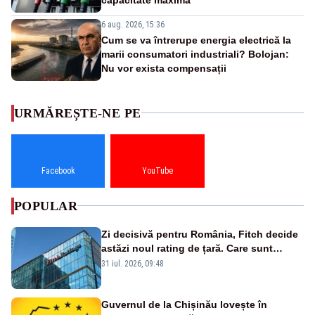
6 aug. 2026, 15:36
Cum se va întrerupe energia electrică la
marii consumatori industriali? Bolojan:
Nu vor exista compensații
URMĂREȘTE-NE PE
Facebook
YouTube
POPULAR
Zi decisivă pentru România, Fitch decide
astăzi noul rating de țară. Care sunt
efectele retrogradării la categoria „junk”
31 iul. 2026, 09:48
Guvernul de la Chișinău lovește în