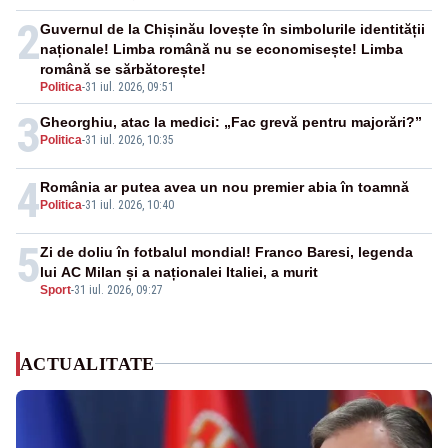
2
Guvernul de la Chișinău lovește în simbolurile identității
naționale! Limba română nu se economisește! Limba
română se sărbătorește!
Politica
-
31 iul. 2026, 09:51
3
Gheorghiu, atac la medici: „Fac grevă pentru majorări?”
Politica
-
31 iul. 2026, 10:35
4
România ar putea avea un nou premier abia în toamnă
Politica
-
31 iul. 2026, 10:40
5
Zi de doliu în fotbalul mondial! Franco Baresi, legenda
lui AC Milan și a naționalei Italiei, a murit
Sport
-
31 iul. 2026, 09:27
ACTUALITATE