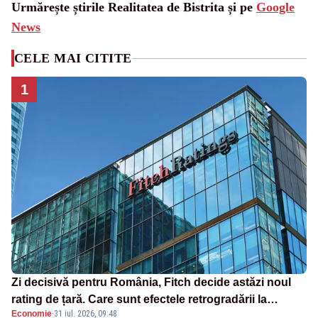
Urmărește știrile Realitatea de Bistrita și pe
Google
News
CELE MAI CITITE
1
Zi decisivă pentru România, Fitch decide astăzi noul
rating de țară. Care sunt efectele retrogradării la
Economie
·
31 iul. 2026, 09:48
categoria „junk”