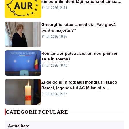
simbolurile identității naționale! Limba
română nu se economisește! Limba
31 iul. 2026, 09:51
română se sărbătorește!
Gheorghiu, atac la medici: „Fac grevă
pentru majorări?”
31 iul. 2026, 10:35
România ar putea avea un nou premier
abia în toamnă
31 iul. 2026, 10:40
Zi de doliu în fotbalul mondial! Franco
Baresi, legenda lui AC Milan și a
naționalei Italiei, a murit
31 iul. 2026, 09:27
CATEGORII POPULARE
Actualitate