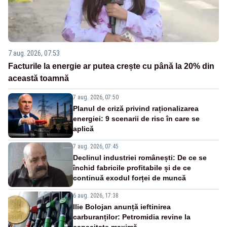
7 aug. 2026, 07:53
Facturile la energie ar putea crește cu până la 20% din
această toamnă
7 aug. 2026, 07:50
Planul de criză privind raționalizarea
energiei: 9 scenarii de risc în care se
aplică
7 aug. 2026, 07:45
Declinul industriei românești: De ce se
închid fabricile profitabile și de ce
continuă exodul forței de muncă
6 aug. 2026, 17:38
Ilie Bolojan anunță ieftinirea
carburanților: Petromidia revine la
capacitate maximă