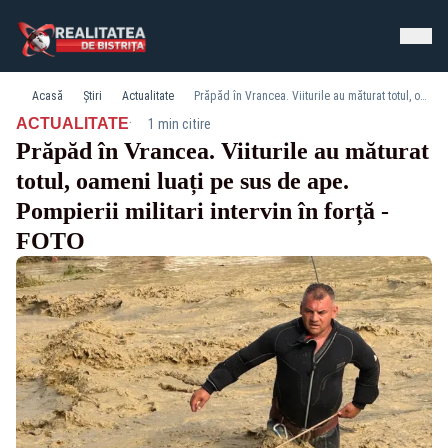
Acasă
Știri
Actualitate
Prăpăd în Vrancea. Viiturile au măturat totul, oameni luați pe sus de ape. Pompierii militari intervin în forță - FOTO
·
ACTUALITATE
1 min citire
Prăpăd în Vrancea. Viiturile au măturat
totul, oameni luați pe sus de ape.
Pompierii militari intervin în forță -
FOTO