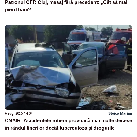
Patronul CFR Cluj, mesaj fără precedent: „Cât să mai
pierd bani?”
6 aug. 2026, 14:07
Stoica Marian
CNAIR: Accidentele rutiere provoacă mai multe decese
în rândul tinerilor decât tuberculoza și drogurile