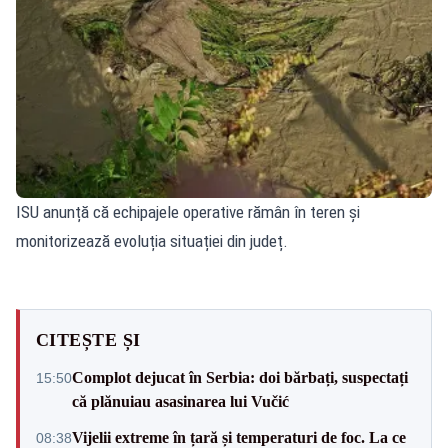
ISU anunță că echipajele operative rămân în teren și
monitorizează evoluția situației din județ.
CITEȘTE ȘI
Complot dejucat în Serbia: doi bărbați, suspectați
15:50
că plănuiau asasinarea lui Vučić
Vijelii extreme în țară și temperaturi de foc. La ce
08:38