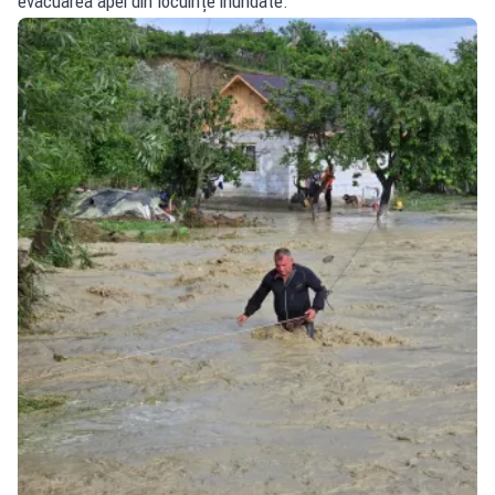
evacuarea apei din locuințe inundate.