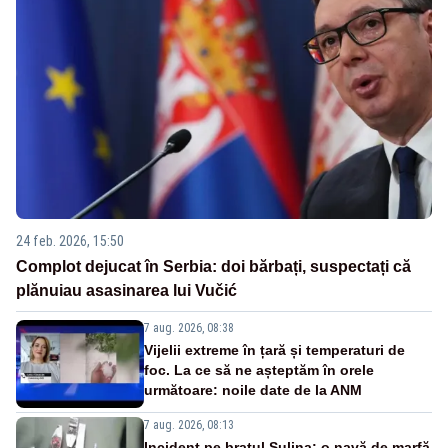
24 feb. 2026, 15:50
Complot dejucat în Serbia: doi bărbați, suspectați că
plănuiau asasinarea lui Vučić
7 aug. 2026, 08:38
Vijelii extreme în țară și temperaturi de
foc. La ce să ne așteptăm în orele
următoare: noile date de la ANM
7 aug. 2026, 08:13
Incident pe brațul Sulina: o navă de marfă