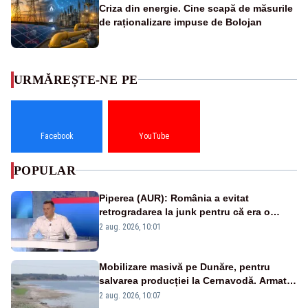
Criza din energie. Cine scapă de măsurile
de raționalizare impuse de Bolojan
URMĂREȘTE-NE PE
Facebook
YouTube
POPULAR
Piperea (AUR): România a evitat
retrogradarea la junk pentru că era o
catastrofă pentru bănci și fondurile de
2 aug. 2026, 10:01
pensii
Mobilizare masivă pe Dunăre, pentru
salvarea producției la Cernavodă. Armata
va detona o stâncă și va devia apa
2 aug. 2026, 10:07
fluviului - IMAGINI AERIENE