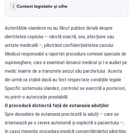
Context legislativ și cifre
2
Autoritățile olandeze nu au făcut publice detalii despre
identitatea copilului — vârstă exactă, sex, afecțiune sau
unitate medicală —, păstrând confidențialitatea cazului.
Medicul responsabil a raportat procedura comisiei speciale de
supraveghere, care a examinat dosarul medical și l-a audiat pe
medic înainte de a transmite avizul său parchetului. Acesta
din urmă va stabili dacă au fost respectate condițiile legale.
Specific sistemului olandez, controlul se exercită
a posteriori
,
nu printr-o autorizație prealabilă.
O procedură distinctă față de eutanasia adulților
Spre deosebire de eutanasia practicată la adulți — care se
întemeiază pe o cerere autonomă și explicită a pacientului —,
în cazul minorilor procedura implică consimțământul părinților,