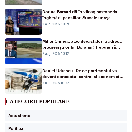
Dorina Barcari dă în vileag șmecheria
înghețării pensiilor. Sumele uriașe
pierdute de fiecare român
2 aug. 2026, 10:09
Mihai Chirica, atac devastator la adresa
progresiștilor lui Bolojan: Trebuie să
protejăm și natura, dar nu șținem omaneii
2 aug. 2026, 10:12
în stare permanentă de alertă
Daniel Udrescu: De ce patrimoniul va
deveni conceptul central al economiei
viitoare?
2 aug. 2026, 09:22
CATEGORII POPULARE
Actualitate
Politica