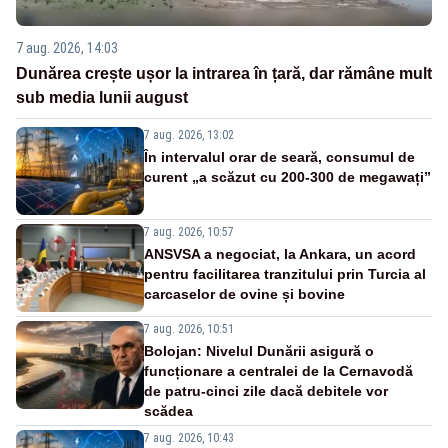
7 aug. 2026, 14:03
Dunărea crește ușor la intrarea în țară, dar rămâne mult
sub media lunii august
7 aug. 2026, 13:02
În intervalul orar de seară, consumul de
curent „a scăzut cu 200-300 de megawați”
7 aug. 2026, 10:57
ANSVSA a negociat, la Ankara, un acord
pentru facilitarea tranzitului prin Turcia al
carcaselor de ovine și bovine
7 aug. 2026, 10:51
Bolojan: Nivelul Dunării asigură o
funcționare a centralei de la Cernavodă
de patru-cinci zile dacă debitele vor
scădea
7 aug. 2026, 10:43