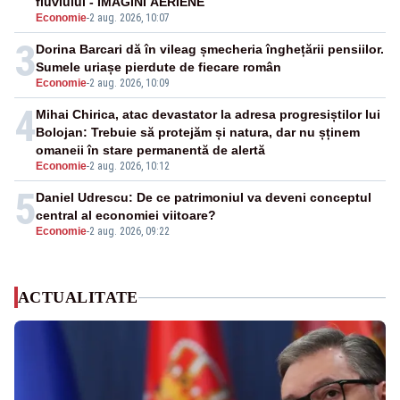
fluviului - IMAGINI AERIENE
Economie
-
2 aug. 2026, 10:07
3
Dorina Barcari dă în vileag șmecheria înghețării pensiilor.
Sumele uriașe pierdute de fiecare român
Economie
-
2 aug. 2026, 10:09
4
Mihai Chirica, atac devastator la adresa progresiștilor lui
Bolojan: Trebuie să protejăm și natura, dar nu șținem
omaneii în stare permanentă de alertă
Economie
-
2 aug. 2026, 10:12
5
Daniel Udrescu: De ce patrimoniul va deveni conceptul
central al economiei viitoare?
Economie
-
2 aug. 2026, 09:22
ACTUALITATE