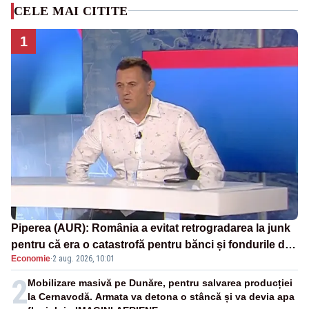
CELE MAI CITITE
1
Piperea (AUR): România a evitat retrogradarea la junk
pentru că era o catastrofă pentru bănci și fondurile de
Economie
·
2 aug. 2026, 10:01
pensii
2
Mobilizare masivă pe Dunăre, pentru salvarea producției
la Cernavodă. Armata va detona o stâncă și va devia apa