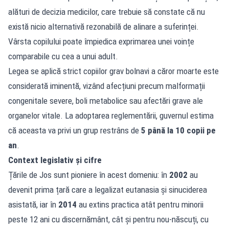
alături de decizia medicilor, care trebuie să constate că nu
există nicio alternativă rezonabilă de alinare a suferinței.
Vârsta copilului poate împiedica exprimarea unei voințe
comparabile cu cea a unui adult.
Legea se aplică strict copiilor grav bolnavi a căror moarte este
considerată iminentă, vizând afecțiuni precum malformații
congenitale severe, boli metabolice sau afectări grave ale
organelor vitale. La adoptarea reglementării, guvernul estima
că aceasta va privi un grup restrâns de
5 până la 10 copii pe
an
.
Context legislativ și cifre
Țările de Jos sunt pioniere în acest domeniu: în
2002
au
devenit prima țară care a legalizat eutanasia și sinuciderea
asistată, iar în
2014
au extins practica atât pentru minorii
peste 12 ani cu discernământ, cât și pentru nou-născuți, cu