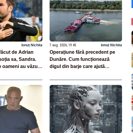
Ionuț Nichita
7 aug. 2026, 19:45
Ionuț Nichita
făcut de Adrian
Operațiune fără precedent pe
oția sa, Sandra.
Dunăre. Cum funcționează
de oameni au văzut
digul din barje care ajută
centrala de la Cernavodă