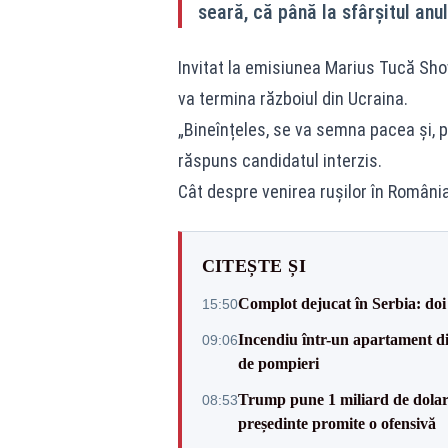
seară, că până la sfârșitul anu
Invitat la emisiunea Marius Tucă Sho
va termina războiul din Ucraina.
„Bineînțeles, se va semna pacea și, pâ
răspuns candidatul interzis.
Cât despre venirea rușilor în România
CITEȘTE ȘI
Complot dejucat în Serbia: doi 
15:50
Incendiu într-un apartament di
09:06
de pompieri
Trump pune 1 miliard de dolar
08:53
președinte promite o ofensivă