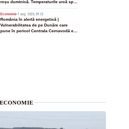
roșu duminică. Temperaturile urcă spre
40°C
5
Economie
-
1 aug. 2026, 09:32
România în alertă energetică |
Vulnerabilitatea de pe Dunăre care
pune în pericol Centrala Cernavodă era
cunoscută de pe vremea lui Ceaușescu
ECONOMIE