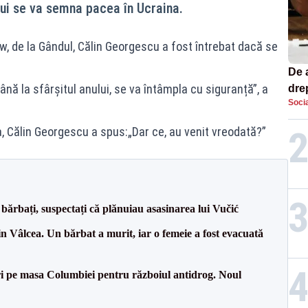
lui se va semna pacea în Ucraina.
w, de la Gândul, Călin Georgescu a fost întrebat dacă se
De 
nă la sfârșitul anului, se va întâmpla cu siguranță”, a
dre
Socia
str
, Călin Georgescu a spus:„Dar ce, au venit vreodată?”
bărbați, suspectați că plănuiau asasinarea lui Vučić
n Vâlcea. Un bărbat a murit, iar o femeie a fost evacuată
i pe masa Columbiei pentru războiul antidrog. Noul