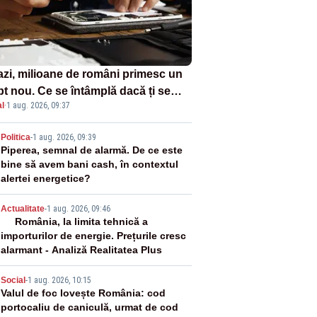
azi, milioane de români primesc un
pt nou. Ce se întâmplă dacă ți se
l
·
1 aug. 2026, 09:37
ică un produs
2
Politica
-
1 aug. 2026, 09:39
Piperea, semnal de alarmă. De ce este
bine să avem bani cash, în contextul
alertei energetice?
3
Actualitate
-
1 aug. 2026, 09:46
România, la limita tehnică a
importurilor de energie. Prețurile cresc
alarmant - Analiză Realitatea Plus
4
Social
-
1 aug. 2026, 10:15
Valul de foc lovește România: cod
portocaliu de caniculă, urmat de cod