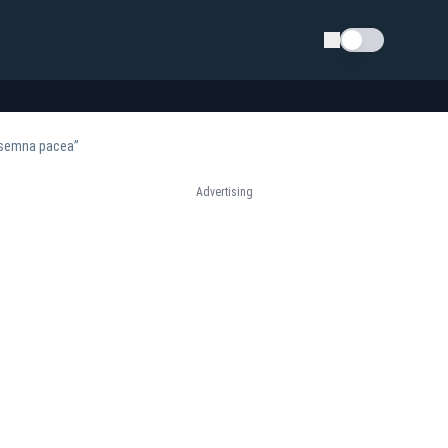
Schimba tema
a semna pacea”
Advertising