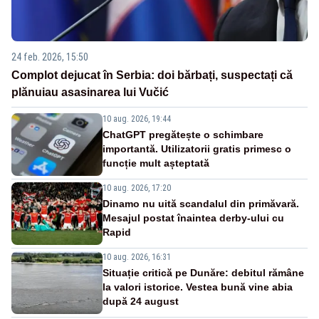
24 feb. 2026, 15:50
Complot dejucat în Serbia: doi bărbați, suspectați că
plănuiau asasinarea lui Vučić
10 aug. 2026, 19:44
ChatGPT pregătește o schimbare
importantă. Utilizatorii gratis primesc o
funcție mult așteptată
10 aug. 2026, 17:20
Dinamo nu uită scandalul din primăvară.
Mesajul postat înaintea derby-ului cu
Rapid
10 aug. 2026, 16:31
Situație critică pe Dunăre: debitul rămâne
la valori istorice. Vestea bună vine abia
după 24 august