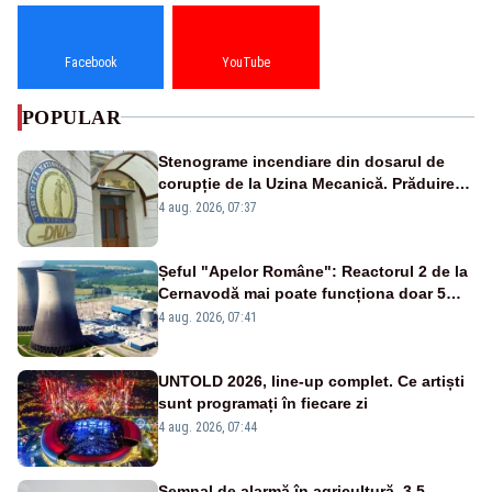
Facebook
YouTube
POPULAR
Stenograme incendiare din dosarul de
corupție de la Uzina Mecanică. Prăduirea
banilor din programul SAFE, interceptată
4 aug. 2026, 07:37
de DNA
Șeful "Apelor Române": Reactorul 2 de la
Cernavodă mai poate funcționa doar 5
zile
4 aug. 2026, 07:41
UNTOLD 2026, line-up complet. Ce artiști
sunt programați în fiecare zi
4 aug. 2026, 07:44
Semnal de alarmă în agricultură. 3,5