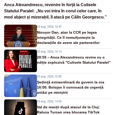
Anca Alexandrescu, revenire în forță la Culisele
Statului Paralel: „Nu voi intra în corul celor care, în
mod abject și mizerabil, îl atacă pe Călin Georgescu.”
10 aug. 2026, 16:47
Nicușor Dan, atac la CCR pe legea
integrității. Ce îl nemulțumește la
declarațiile de avere ale partenerilor
10 aug. 2026, 16:13
20:55 – Anca Alexandrescu revine cu o
ediție explozivă "Culisele Statului Paralel”
10 aug. 2026, 15:05
Ședință extraordinară de guvern la ora
16:00. Bolojan îi convoacă de urgență
astăzi pe miniștrii
10 aug. 2026, 14:58
Val de reacții după atacul de la Cluj:
Raluca Turcan vrea blocarea TikTok