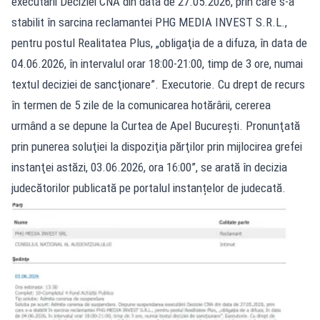
executării Deciziei CNA din data de 27.05.2026, prin care s-a
stabilit în sarcina reclamantei PHG MEDIA INVEST S.R.L.,
pentru postul Realitatea Plus, „obligaţia de a difuza, în data de
04.06.2026, în intervalul orar 18:00-21:00, timp de 3 ore, numai
textul deciziei de sancţionare”. Executorie. Cu drept de recurs
în termen de 5 zile de la comunicarea hotărârii, cererea
urmând a se depune la Curtea de Apel Bucureşti. Pronunţată
prin punerea soluţiei la dispoziţia părţilor prin mijlocirea grefei
instanţei astăzi, 03.06.2026, ora 16:00”, se arată în decizia
judecătorilor publicată pe portalul instanțelor de judecată.