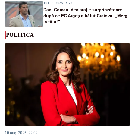
10 aug. 2026, 15:22
Dani Coman, declarație surprinzătoare
după ce FC Argeș a bătut Craiova: „Merg
la titlu!”
POLITICA
10 aug. 2026, 22:02