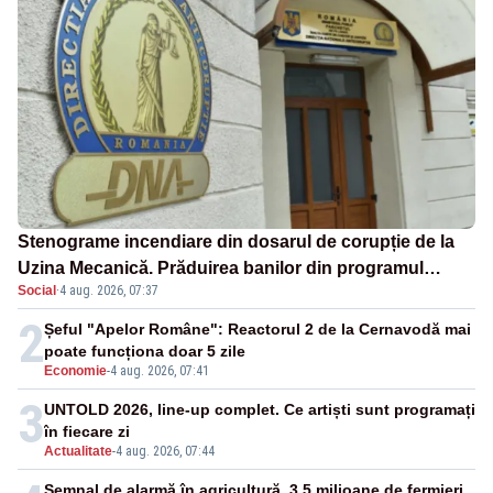
Stenograme incendiare din dosarul de corupție de la
Uzina Mecanică. Prăduirea banilor din programul
Social
·
4 aug. 2026, 07:37
SAFE, interceptată de DNA
2
Șeful "Apelor Române": Reactorul 2 de la Cernavodă mai
poate funcționa doar 5 zile
Economie
-
4 aug. 2026, 07:41
3
UNTOLD 2026, line-up complet. Ce artiști sunt programați
în fiecare zi
Actualitate
-
4 aug. 2026, 07:44
Semnal de alarmă în agricultură. 3,5 milioane de fermieri