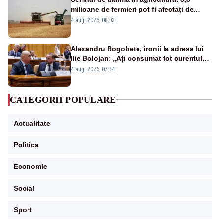
milioane de fermieri pot fi afectați de
strategia pentru conservarea
4 aug. 2026, 08:03
biodiversității
Alexandru Rogobete, ironii la adresa lui
Ilie Bolojan: „Ați consumat tot curentul
urmărind șobolani imaginari”
4 aug. 2026, 07:34
CATEGORII POPULARE
Actualitate
Politica
Economie
Social
Sport