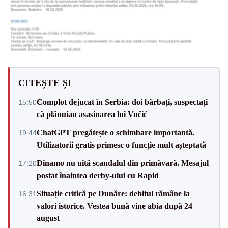
CITEȘTE ȘI
Complot dejucat în Serbia: doi bărbați, suspectați
15:50
că plănuiau asasinarea lui Vučić
ChatGPT pregătește o schimbare importantă.
19:44
Utilizatorii gratis primesc o funcție mult așteptată
Dinamo nu uită scandalul din primăvară. Mesajul
17:20
postat înaintea derby-ului cu Rapid
Situație critică pe Dunăre: debitul rămâne la
16:31
valori istorice. Vestea bună vine abia după 24
august