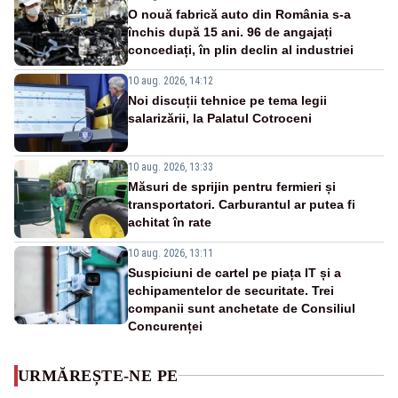
O nouă fabrică auto din România s-a
închis după 15 ani. 96 de angajați
concediați, în plin declin al industriei
10 aug. 2026, 14:12
Noi discuții tehnice pe tema legii
salarizării, la Palatul Cotroceni
10 aug. 2026, 13:33
Măsuri de sprijin pentru fermieri și
transportatori. Carburantul ar putea fi
achitat în rate
10 aug. 2026, 13:11
Suspiciuni de cartel pe piața IT și a
echipamentelor de securitate. Trei
companii sunt anchetate de Consiliul
Concurenței
URMĂREȘTE-NE PE