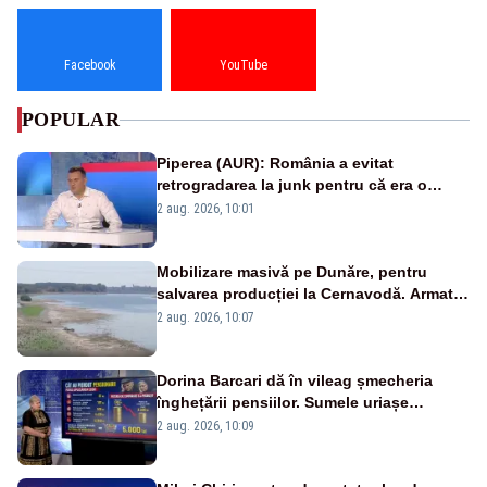
Facebook
YouTube
POPULAR
Piperea (AUR): România a evitat
retrogradarea la junk pentru că era o
catastrofă pentru bănci și fondurile de
2 aug. 2026, 10:01
pensii
Mobilizare masivă pe Dunăre, pentru
salvarea producției la Cernavodă. Armata
va detona o stâncă și va devia apa
2 aug. 2026, 10:07
fluviului - IMAGINI AERIENE
Dorina Barcari dă în vileag șmecheria
înghețării pensiilor. Sumele uriașe
pierdute de fiecare român
2 aug. 2026, 10:09