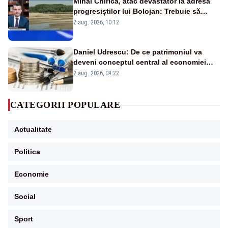
Mihai Chirica, atac devastator la adresa
progresiștilor lui Bolojan: Trebuie să
protejăm și natura, dar nu șținem omaneii
2 aug. 2026, 10:12
în stare permanentă de alertă
Daniel Udrescu: De ce patrimoniul va
deveni conceptul central al economiei
viitoare?
2 aug. 2026, 09:22
CATEGORII POPULARE
Actualitate
Politica
Economie
Social
Sport