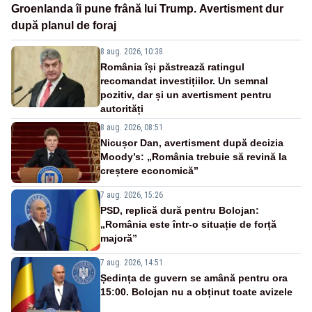
Groenlanda îi pune frână lui Trump. Avertisment dur
după planul de foraj
8 aug. 2026, 10:38
România își păstrează ratingul
recomandat investițiilor. Un semnal
pozitiv, dar și un avertisment pentru
autorități
8 aug. 2026, 08:51
Nicușor Dan, avertisment după decizia
Moody’s: „România trebuie să revină la
creștere economică”
7 aug. 2026, 15:26
PSD, replică dură pentru Bolojan:
„România este într-o situație de forță
majoră”
7 aug. 2026, 14:51
Ședința de guvern se amână pentru ora
15:00. Bolojan nu a obținut toate avizele