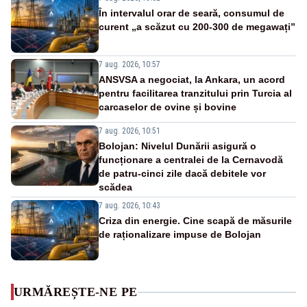
În intervalul orar de seară, consumul de
curent „a scăzut cu 200-300 de megawați”
7 aug. 2026, 10:57
ANSVSA a negociat, la Ankara, un acord
pentru facilitarea tranzitului prin Turcia al
carcaselor de ovine și bovine
7 aug. 2026, 10:51
Bolojan: Nivelul Dunării asigură o
funcționare a centralei de la Cernavodă
de patru-cinci zile dacă debitele vor
scădea
7 aug. 2026, 10:43
Criza din energie. Cine scapă de măsurile
de raționalizare impuse de Bolojan
URMĂREȘTE-NE PE