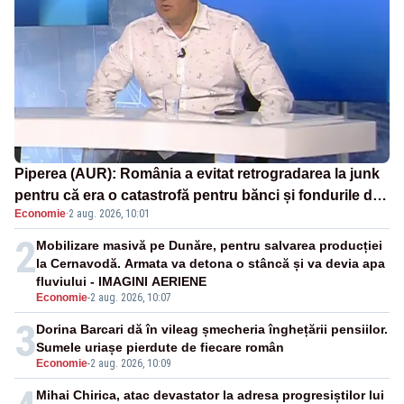
Piperea (AUR): România a evitat retrogradarea la junk
pentru că era o catastrofă pentru bănci și fondurile de
Economie
·
2 aug. 2026, 10:01
pensii
2
Mobilizare masivă pe Dunăre, pentru salvarea producției
la Cernavodă. Armata va detona o stâncă și va devia apa
fluviului - IMAGINI AERIENE
Economie
-
2 aug. 2026, 10:07
3
Dorina Barcari dă în vileag șmecheria înghețării pensiilor.
Sumele uriașe pierdute de fiecare român
Economie
-
2 aug. 2026, 10:09
Mihai Chirica, atac devastator la adresa progresiștilor lui