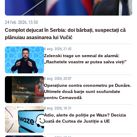
24 feb. 2026, 15:50
Complot dejucat în Serbia: doi bărbați, suspectați că
plănuiau asasinarea lui Vučić
8 aug. 2026, 21:42
Zelenski trage un semnal de alarmă:
„Rachetele voastre ar putea salva vieți”
8 aug. 2026, 20:07
Operațiune contra cronometru pe Dunăre.
Ultimele două barje sunt scufundate
pentru Cernavodă
8 aug. 2026, 18:31
Adio, alerte de poliție pe Waze? Decizia
luată de Curtea de Justiție a UE