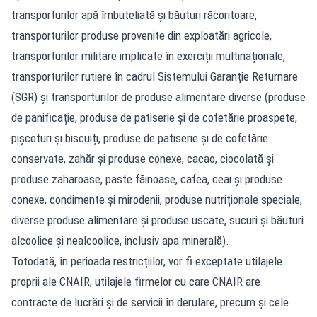
transporturilor apă îmbuteliată și băuturi răcoritoare,
transporturilor produse provenite din exploatări agricole,
transporturilor militare implicate în exerciții multinaționale,
transporturilor rutiere în cadrul Sistemului Garanție Returnare
(SGR) și transporturilor de produse alimentare diverse (produse
de panificație, produse de patiserie și de cofetărie proaspete,
pișcoturi și biscuiți, produse de patiserie și de cofetărie
conservate, zahăr și produse conexe, cacao, ciocolată și
produse zaharoase, paste făinoase, cafea, ceai și produse
conexe, condimente și mirodenii, produse nutriționale speciale,
diverse produse alimentare și produse uscate, sucuri și băuturi
alcoolice și nealcoolice, inclusiv apa minerală).
Totodată, în perioada restricțiilor, vor fi exceptate utilajele
proprii ale CNAIR, utilajele firmelor cu care CNAIR are
contracte de lucrări și de servicii în derulare, precum și cele