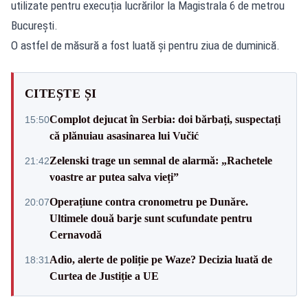
utilizate pentru execuția lucrărilor la Magistrala 6 de metrou
București.
O astfel de măsură a fost luată și pentru ziua de duminică.
CITEȘTE ȘI
Complot dejucat în Serbia: doi bărbați, suspectați
15:50
că plănuiau asasinarea lui Vučić
Zelenski trage un semnal de alarmă: „Rachetele
21:42
voastre ar putea salva vieți”
Operațiune contra cronometru pe Dunăre.
20:07
Ultimele două barje sunt scufundate pentru
Cernavodă
Adio, alerte de poliție pe Waze? Decizia luată de
18:31
Curtea de Justiție a UE