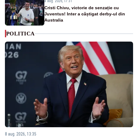
8 aug. 2026, 17:31
Cristi Chivu, victorie de senzație cu
Juventus! Inter a câștigat derby-ul din
Australia
POLITICA
8 aug. 2026, 13:35