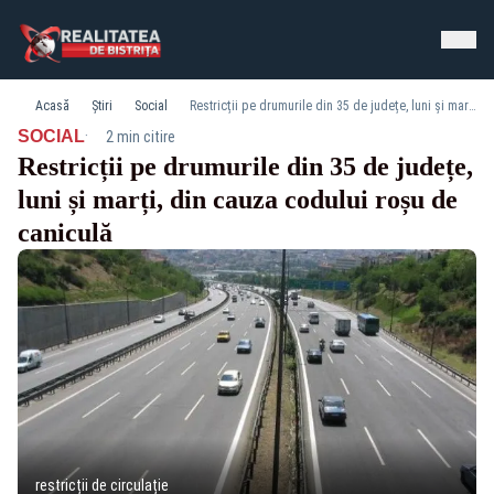
Acasă
Știri
Social
Restricții pe drumurile din 35 de județe, luni și marți, din cauza codului roșu de caniculă
·
SOCIAL
2 min citire
Restricții pe drumurile din 35 de județe,
luni și marți, din cauza codului roșu de
caniculă
restricții de circulație