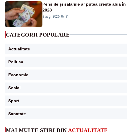
Pensiile și salariile ar putea crește abia în
2028
3 aug. 2026, 07:31
CATEGORII POPULARE
Actualitate
Politica
Economie
Social
Sport
Sanatate
MAI MULTE ȘTIRI DIN
ACTUALITATE