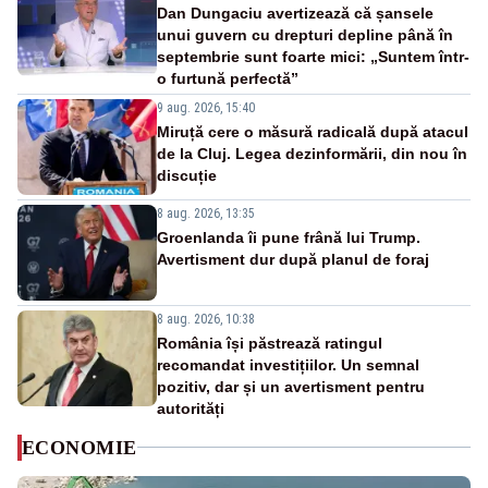
Dan Dungaciu avertizează că șansele
unui guvern cu drepturi depline până în
septembrie sunt foarte mici: „Suntem într-
o furtună perfectă”
9 aug. 2026, 15:40
Miruță cere o măsură radicală după atacul
de la Cluj. Legea dezinformării, din nou în
discuție
8 aug. 2026, 13:35
Groenlanda îi pune frână lui Trump.
Avertisment dur după planul de foraj
8 aug. 2026, 10:38
România își păstrează ratingul
recomandat investițiilor. Un semnal
pozitiv, dar și un avertisment pentru
autorități
ECONOMIE