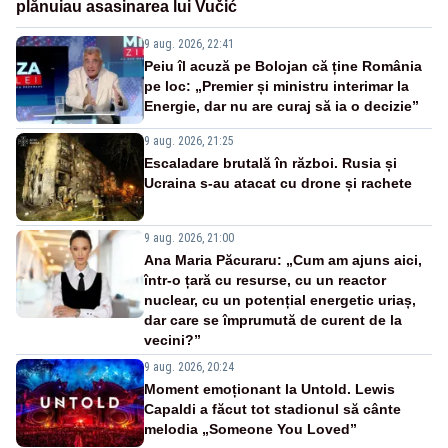
plănuiau asasinarea lui Vučić
9 aug. 2026, 22:41
Peiu îl acuză pe Bolojan că ține România
pe loc: „Premier și ministru interimar la
Energie, dar nu are curaj să ia o decizie”
9 aug. 2026, 21:25
Escaladare brutală în război. Rusia și
Ucraina s-au atacat cu drone și rachete
9 aug. 2026, 21:00
Ana Maria Păcuraru: „Cum am ajuns aici,
într-o țară cu resurse, cu un reactor
nuclear, cu un potențial energetic uriaș,
dar care se împrumută de curent de la
vecini?”
9 aug. 2026, 20:24
Moment emoționant la Untold. Lewis
Capaldi a făcut tot stadionul să cânte
melodia „Someone You Loved”