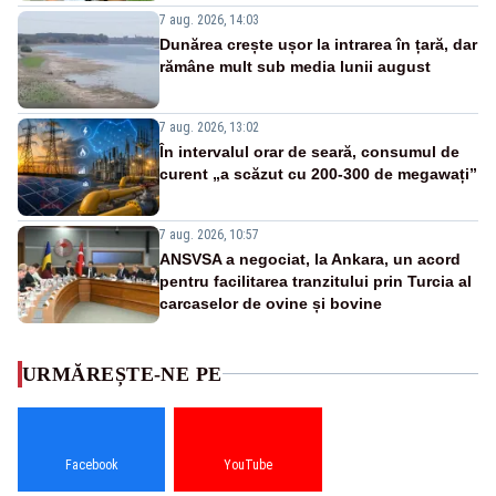
7 aug. 2026, 14:03
Dunărea crește ușor la intrarea în țară, dar
rămâne mult sub media lunii august
7 aug. 2026, 13:02
În intervalul orar de seară, consumul de
curent „a scăzut cu 200-300 de megawați”
7 aug. 2026, 10:57
ANSVSA a negociat, la Ankara, un acord
pentru facilitarea tranzitului prin Turcia al
carcaselor de ovine și bovine
URMĂREȘTE-NE PE
Facebook
YouTube