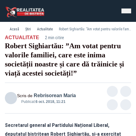
Acasă
Știri
Actualitate
Robert Sighiartău: ”Am votat pentru valorile familiei, care este inima societății noastre și care dă trăinicie și viață acestei societăți!”
·
ACTUALITATE
2 min citire
Robert Sighiartău: ”Am votat pentru
valorile familiei, care este inima
societății noastre și care dă trăinicie și
viață acestei societăți!”
Rebrisorean Maria
Scris de
Publicat:
6 oct. 2018, 11:21
Secretarul general al Partidului Național Liberal,
deputatul bistrițean Robert Sighiartău, și-a exercitat