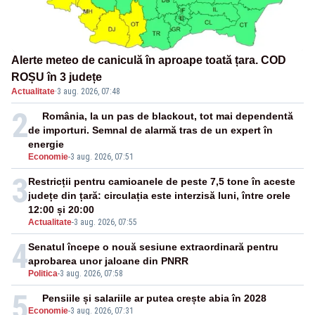
Alerte meteo de caniculă în aproape toată țara. COD
ROȘU în 3 județe
Actualitate
·
3 aug. 2026, 07:48
2
România, la un pas de blackout, tot mai dependentă
de importuri. Semnal de alarmă tras de un expert în
energie
Economie
-
3 aug. 2026, 07:51
3
Restricții pentru camioanele de peste 7,5 tone în aceste
județe din țară: circulația este interzisă luni, între orele
12:00 și 20:00
Actualitate
-
3 aug. 2026, 07:55
4
Senatul începe o nouă sesiune extraordinară pentru
aprobarea unor jaloane din PNRR
Politica
-
3 aug. 2026, 07:58
5
Pensiile și salariile ar putea crește abia în 2028
Economie
-
3 aug. 2026, 07:31