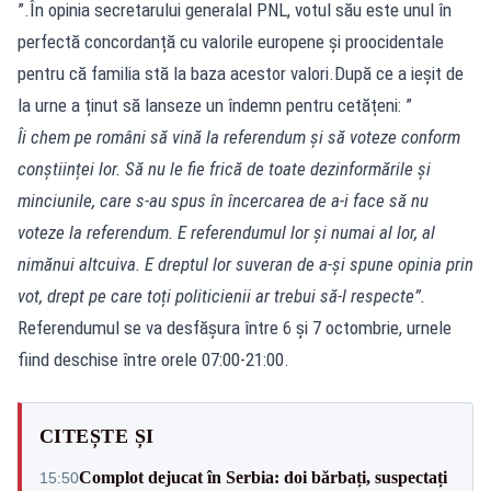
”.În opinia secretarului generalal PNL, votul său este unul în
perfectă concordanță cu valorile europene și proocidentale
pentru că familia stă la baza acestor valori.După ce a ieșit de
la urne a ținut să lanseze un îndemn pentru cetățeni: ”
Îi chem pe români să vină la referendum și să voteze conform
conștiinței lor. Să nu le fie frică de toate dezinformările și
minciunile, care s-au spus în încercarea de a-i face să nu
voteze la referendum. E referendumul lor și numai al lor, al
nimănui altcuiva. E dreptul lor suveran de a-și spune opinia prin
vot, drept pe care toți politicienii ar trebui să-l respecte”.
Referendumul se va desfășura între 6 și 7 octombrie, urnele
fiind deschise între orele 07:00-21:00.
CITEȘTE ȘI
Complot dejucat în Serbia: doi bărbați, suspectați
15:50