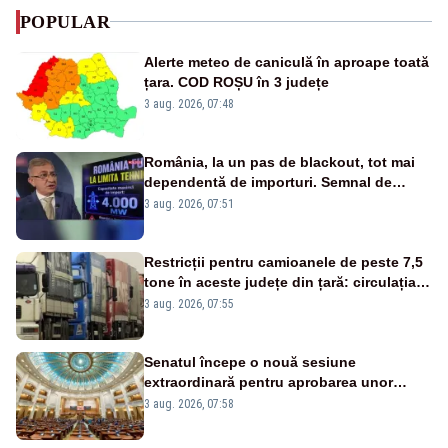
POPULAR
Alerte meteo de caniculă în aproape toată
țara. COD ROȘU în 3 județe
3 aug. 2026, 07:48
România, la un pas de blackout, tot mai
dependentă de importuri. Semnal de
alarmă tras de un expert în energie
3 aug. 2026, 07:51
Restricții pentru camioanele de peste 7,5
tone în aceste județe din țară: circulația
este interzisă luni, între orele 12:00 și
3 aug. 2026, 07:55
20:00
Senatul începe o nouă sesiune
extraordinară pentru aprobarea unor
jaloane din PNRR
3 aug. 2026, 07:58