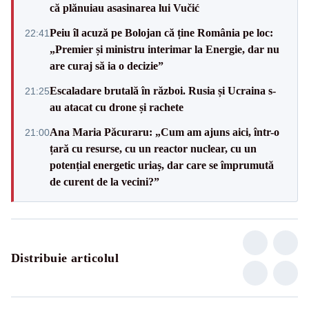
că plănuiau asasinarea lui Vučić
Peiu îl acuză pe Bolojan că ține România pe loc:
22:41
„Premier și ministru interimar la Energie, dar nu
are curaj să ia o decizie”
Escaladare brutală în război. Rusia și Ucraina s-
21:25
au atacat cu drone și rachete
Ana Maria Păcuraru: „Cum am ajuns aici, într-o
21:00
țară cu resurse, cu un reactor nuclear, cu un
potențial energetic uriaș, dar care se împrumută
de curent de la vecini?”
Distribuie articolul