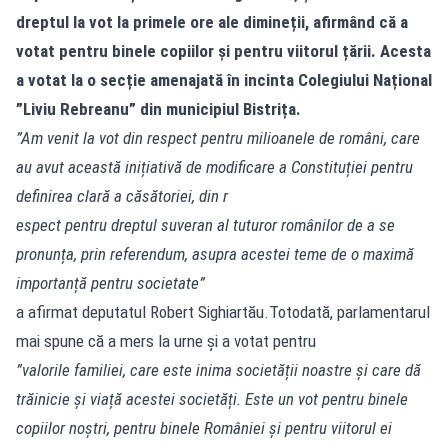
dreptul la vot la primele ore ale dimineții, afirmând că a
votat pentru binele copiilor și pentru viitorul țării. Acesta
a votat la o secție amenajată în incinta Colegiului Național
”Liviu Rebreanu” din municipiul Bistrița.
”Am venit la vot din respect pentru milioanele de români, care
au avut această inițiativă de modificare a Constituției pentru
definirea clară a căsătoriei, din r
espect pentru dreptul suveran al tuturor românilor de a se
pronunța, prin referendum, asupra acestei teme de o maximă
importanță pentru societate”
a afirmat deputatul Robert Sighiartău.Totodată, parlamentarul
mai spune că a mers la urne și a votat pentru
”valorile familiei, care este inima societății noastre și care dă
trăinicie și viață acestei societăți. Este un vot pentru binele
copiilor noștri, pentru binele României și pentru viitorul ei