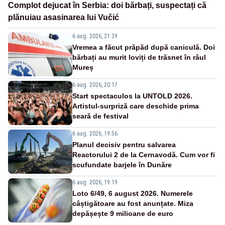
Complot dejucat în Serbia: doi bărbați, suspectați că
plănuiau asasinarea lui Vučić
6 aug. 2026, 21:39
Vremea a făcut prăpăd după caniculă. Doi
bărbați au murit loviți de trăsnet în râul
Mureș
6 aug. 2026, 20:17
Start spectaculos la UNTOLD 2026.
Artistul-surpriză care deschide prima
seară de festival
6 aug. 2026, 19:56
Planul decisiv pentru salvarea
Reactorului 2 de la Cernavodă. Cum vor fi
scufundate barjele în Dunăre
6 aug. 2026, 19:19
Loto 6/49, 6 august 2026. Numerele
câștigătoare au fost anunțate. Miza
depășește 9 milioane de euro