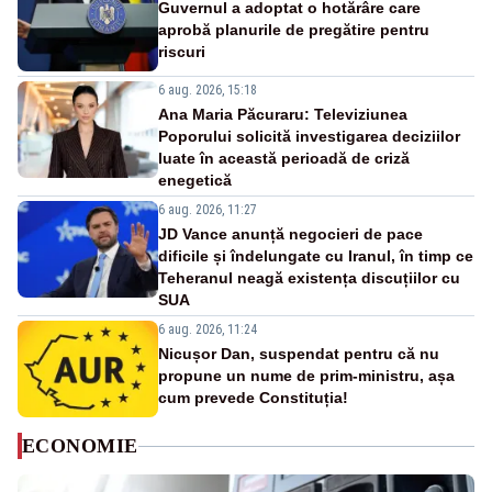
Guvernul a adoptat o hotărâre care
aprobă planurile de pregătire pentru
riscuri
6 aug. 2026, 15:18
Ana Maria Păcuraru: Televiziunea
Poporului solicită investigarea deciziilor
luate în această perioadă de criză
enegetică
6 aug. 2026, 11:27
JD Vance anunță negocieri de pace
dificile și îndelungate cu Iranul, în timp ce
Teheranul neagă existența discuțiilor cu
SUA
6 aug. 2026, 11:24
Nicușor Dan, suspendat pentru că nu
propune un nume de prim-ministru, așa
cum prevede Constituția!
ECONOMIE