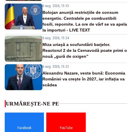
6 aug. 2026, 15:33
Bolojan anunță restricțiile de consum
energetic. Centralele pe combustibili
fosili, repornite. La ore de vârf se va apela
la importuri - LIVE TEXT
6 aug. 2026, 15:24
Miza uriașă a scufundării barjelor.
Reactorul 2 de la Cernavodă poate primi o
nouă „gură de oxigen”
6 aug. 2026, 15:23
Alexandru Nazare, veste bună: Economia
României va crește în 2027, iar inflația va
scădea
URMĂREȘTE-NE PE
Facebook
YouTube