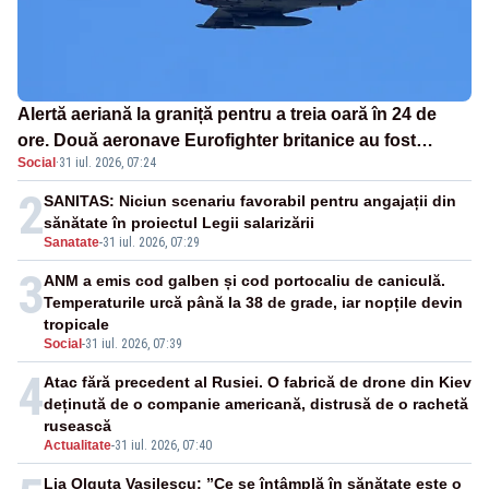
Alertă aeriană la graniță pentru a treia oară în 24 de
ore. Două aeronave Eurofighter britanice au fost
Social
·
31 iul. 2026, 07:24
ridicate de la sol
2
SANITAS: Niciun scenariu favorabil pentru angajații din
sănătate în proiectul Legii salarizării
Sanatate
-
31 iul. 2026, 07:29
3
ANM a emis cod galben și cod portocaliu de caniculă.
Temperaturile urcă până la 38 de grade, iar nopțile devin
tropicale
Social
-
31 iul. 2026, 07:39
4
Atac fără precedent al Rusiei. O fabrică de drone din Kiev
deținută de o companie americană, distrusă de o rachetă
rusească
Actualitate
-
31 iul. 2026, 07:40
Lia Olguța Vasilescu: ”Ce se întâmplă în sănătate este o