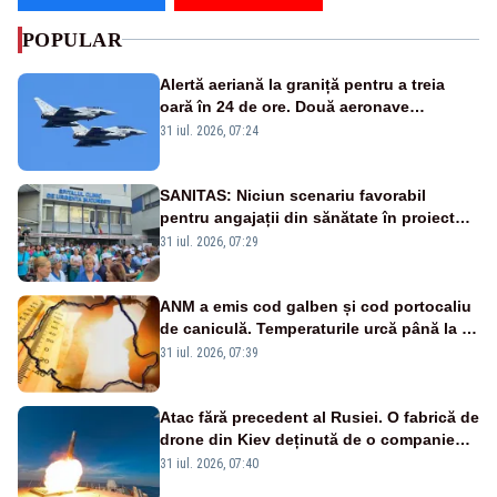
POPULAR
Alertă aeriană la graniță pentru a treia
oară în 24 de ore. Două aeronave
Eurofighter britanice au fost ridicate de la
31 iul. 2026, 07:24
sol
SANITAS: Niciun scenariu favorabil
pentru angajații din sănătate în proiectul
Legii salarizării
31 iul. 2026, 07:29
ANM a emis cod galben și cod portocaliu
de caniculă. Temperaturile urcă până la 38
de grade, iar nopțile devin tropicale
31 iul. 2026, 07:39
Atac fără precedent al Rusiei. O fabrică de
drone din Kiev deținută de o companie
americană, distrusă de o rachetă
31 iul. 2026, 07:40
rusească