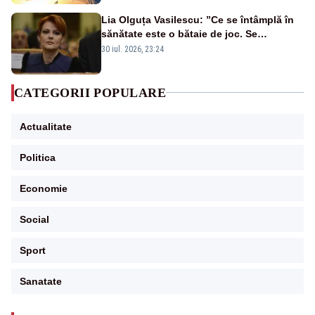
Lia Olguța Vasilescu: ”Ce se întâmplă în
sănătate este o bătaie de joc. Se
guvernează extraordinar de prost”
30 iul. 2026, 23:24
CATEGORII POPULARE
Actualitate
Politica
Economie
Social
Sport
Sanatate