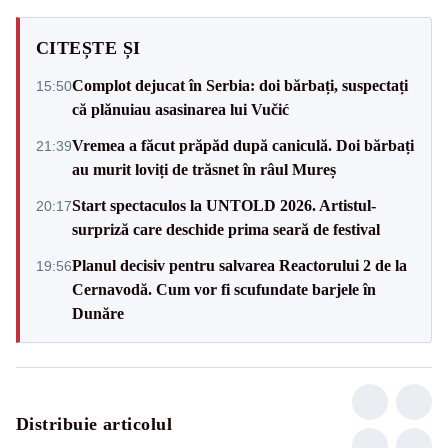
CITEȘTE ȘI
Complot dejucat în Serbia: doi bărbați, suspectați
15:50
că plănuiau asasinarea lui Vučić
Vremea a făcut prăpăd după caniculă. Doi bărbați
21:39
au murit loviți de trăsnet în râul Mureș
Start spectaculos la UNTOLD 2026. Artistul-
20:17
surpriză care deschide prima seară de festival
Planul decisiv pentru salvarea Reactorului 2 de la
19:56
Cernavodă. Cum vor fi scufundate barjele în
Dunăre
Distribuie articolul