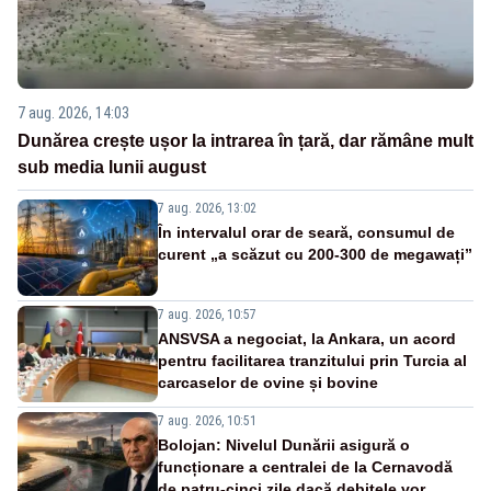
7 aug. 2026, 14:03
Dunărea crește ușor la intrarea în țară, dar rămâne mult
sub media lunii august
7 aug. 2026, 13:02
În intervalul orar de seară, consumul de
curent „a scăzut cu 200-300 de megawați”
7 aug. 2026, 10:57
ANSVSA a negociat, la Ankara, un acord
pentru facilitarea tranzitului prin Turcia al
carcaselor de ovine și bovine
7 aug. 2026, 10:51
Bolojan: Nivelul Dunării asigură o
funcționare a centralei de la Cernavodă
de patru-cinci zile dacă debitele vor