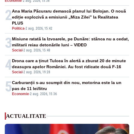
Economie
·
2 aug. 2026, 15:38
2
Ana Maria Păcuraru demască planul lui Bolojan. O nouă
ediție explozivă a emisiunii „Miza Zilei” la Realitatea
PLUS
Politica
-
2 aug. 2026, 15:42
3
Misiune ratată la Izvoarele, pe Dunăre: stânca nu a cedat,
militarii reiau detonările luni – VIDEO
Social
-
2 aug. 2026, 15:48
4
Drona care a ținut Tulcea în alertă a zburat 20 de minute
deasupra apelor României. Au fost ridicate două F-16
Social
-
2 aug. 2026, 19:28
5
Carburanții s-au scumpit din nou, motorina este la un
pas de 11 lei/litru
Economie
-
2 aug. 2026, 15:36
ACTUALITATE