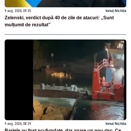
9 aug. 2026, 09:35
Ionuț Nichita
Zelenski, verdict după 40 de zile de atacuri: „Sunt
mulțumit de rezultat”
9 aug. 2026, 08:29
Ionuț Nichita
Barjele au fost scufundate, dar apare un nou risc. Ce