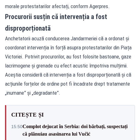
morale protestatarilor afectați, conform Agerpres.
Procurorii susțin că intervenția a fost
disproporționată
Anchetatorii acuză conducerea Jandarmeriei că a ordonat și
coordonat intervenția în forță asupra protestatarilor din Piața
Victoriei. Potrivit procurorilor, au fost folosite bastoane, gaze
lacrimogene și grenade cu efect acustic împotriva mulțimii.
Aceștia consideră că intervenția a fost disproporționată și că
acțiunile forțelor de ordine pot fi încadrate drept tratamente
„inumane” și „degradante”.
CITEȘTE ȘI
Complot dejucat în Serbia: doi bărbați, suspectați
15:50
că plănuiau asasinarea lui Vučić