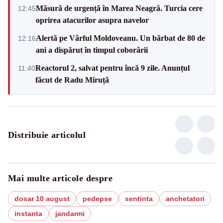
Măsură de urgență în Marea Neagră. Turcia cere
12:45
oprirea atacurilor asupra navelor
Alertă pe Vârful Moldoveanu. Un bărbat de 80 de
12:16
ani a dispărut în timpul coborârii
Reactorul 2, salvat pentru încă 9 zile. Anunțul
11:40
făcut de Radu Miruță
Distribuie articolul
Mai multe articole despre
dosar 10 august
pedepse
sentinta
anchetatori
instanta
jandarmi