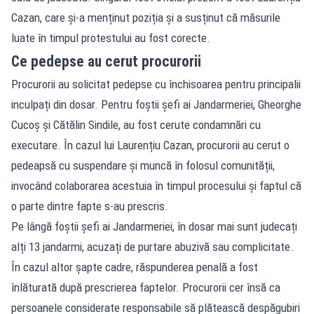
Cazan, care și-a menținut poziția și a susținut că măsurile
luate în timpul protestului au fost corecte.
Ce pedepse au cerut procurorii
Procurorii au solicitat pedepse cu închisoarea pentru principalii
inculpați din dosar. Pentru foștii șefi ai Jandarmeriei, Gheorghe
Cucoș și Cătălin Sindile, au fost cerute condamnări cu
executare. În cazul lui Laurențiu Cazan, procurorii au cerut o
pedeapsă cu suspendare și muncă în folosul comunității,
invocând colaborarea acestuia în timpul procesului și faptul că
o parte dintre fapte s-au prescris.
Pe lângă foștii șefi ai Jandarmeriei, în dosar mai sunt judecați
alți 13 jandarmi, acuzați de purtare abuzivă sau complicitate.
În cazul altor șapte cadre, răspunderea penală a fost
înlăturată după prescrierea faptelor. Procurorii cer însă ca
persoanele considerate responsabile să plătească despăgubiri