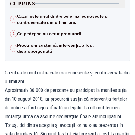
CUPRINS
Cazul este unul dintre cele mai cunoscute și
1
controversate din ultimii ani.
Ce pedepse au cerut procurorii
2
Procurorii susțin că intervenția a fost
3
disproporționată
Cazul este unul dintre cele mai cunoscute și controversate din
ultimii ani.
Aproximativ 30.000 de persoane au participat la manifestația
din 10 august 2018, iar procurorii susțin că intervenția forțelor
de ordine a fost nejustificată și ilegală. La ultimul termen,
instanța urma să asculte declarațiile finale ale inculpaților.
Totuși, doi dintre aceștia și avocații lor nu s-au prezentat în
sala de judecată. Singurul fost oficial prezent a fost Laurențiu