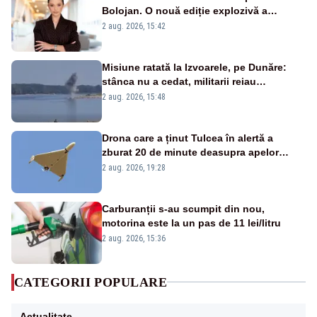
Bolojan. O nouă ediție explozivă a
emisiunii „Miza Zilei” la Realitatea PLUS
2 aug. 2026, 15:42
Misiune ratată la Izvoarele, pe Dunăre:
stânca nu a cedat, militarii reiau
detonările luni – VIDEO
2 aug. 2026, 15:48
Drona care a ținut Tulcea în alertă a
zburat 20 de minute deasupra apelor
României. Au fost ridicate două F-16
2 aug. 2026, 19:28
Carburanții s-au scumpit din nou,
motorina este la un pas de 11 lei/litru
2 aug. 2026, 15:36
CATEGORII POPULARE
Actualitate