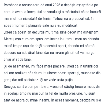
Românca a recunoscut că anul 2026 a depășit așteptările pe
care le avea la începutul sezonului și a mărturisit că se bucură
mai mult ca niciodată de tenis. Totuși, ea a precizat că, în
acest moment, planurile sale nu s-au modificat.
„Cred că acest an decurge mult mai bine decât mă așteptam.
Mereu, așa cum am spus, am intrat în ultimul meu an dorindu-
mi să ies pe ușa din față a acestui sport, dorindu-mi să mă
descurc cu adevărat bine, dar nu m-am gândit că va merge
chiar atât de bine.
Și, de asemenea, îmi face mare plăcere. Cred că în ultimii doi
ani am realizat cât de mult iubesc acest sport și, muncesc din
greu, dar mă și distrez. Și se vede asta puțin.
Desigur, sunt o competitoare, vreau să câștig fiecare meci, dar
în același timp nu mai pun la fel de multă presiune, nu sunt
atât de aspră cu mine însămi. În acest moment, decizia nu s-a