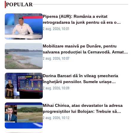
POPULAR
Piperea (AUR): România a evitat
retrogradarea la junk pentru că era o
catastrofă pentru bănci și fondurile de
2 aug. 2026, 10:01
pensii
Mobilizare masivă pe Dunăre, pentru
salvarea producției la Cernavodă. Armata
va detona o stâncă și va devia apa
2 aug. 2026, 10:07
fluviului - IMAGINI AERIENE
Dorina Barcari dă în vileag șmecheria
înghețării pensiilor. Sumele uriașe
pierdute de fiecare român
2 aug. 2026, 10:09
Mihai Chirica, atac devastator la adresa
progresiștilor lui Bolojan: Trebuie să
protejăm și natura, dar nu șținem omaneii
2 aug. 2026, 10:12
în stare permanentă de alertă