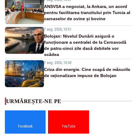
ANSVSA a negociat, la Ankara, un acord
pentru facilitarea tranzitului prin Turcia al
carcaselor de ovine și bovine
7 aug. 2026, 10:51
Bolojan: Nivelul Dunării asigură o
funcționare a centralei de la Cernavodă
de patru-cinci zile dacă debitele vor
scădea
7 aug. 2026, 10:43
Criza din energie. Cine scapă de măsurile
de raționalizare impuse de Bolojan
URMĂREȘTE-NE PE
Facebook
YouTube