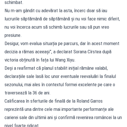
schimbat.
Nu m-am gândit cu adevărat la asta, încerc doar să iau
lucrurile săptămână de săptămână și nu voi face nimic diferit,
nu voi încerca acum să schimb lucrurile sau să pun vreo
presiune.
Desigur, vom evalua situația pe parcurs, dar în acest moment
decizia a rămas aceeași”, a declarat Sorana Cîrstea după
victoria obținută în fața lui Wang Xiyu.
Deși a reafirmat că planul stabilit inițial rămâne valabil,
declarațiile sale lasă loc unor eventuale reevaluări la finalul
sezonului, mai ales în contextul formei excelente pe care o
traversează la 36 de ani.
Calificarea în sferturile de finală de la Roland Garros
reprezintă una dintre cele mai importante performanțe ale
carierei sale din ultimii ani și confirmă revenirea româncei la un
nivel foarte ridicat.