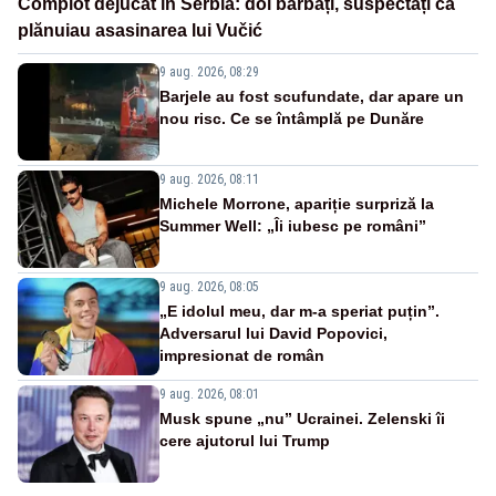
Complot dejucat în Serbia: doi bărbați, suspectați că
plănuiau asasinarea lui Vučić
9 aug. 2026, 08:29
Barjele au fost scufundate, dar apare un
nou risc. Ce se întâmplă pe Dunăre
9 aug. 2026, 08:11
Michele Morrone, apariție surpriză la
Summer Well: „Îi iubesc pe români”
9 aug. 2026, 08:05
„E idolul meu, dar m-a speriat puțin”.
Adversarul lui David Popovici,
impresionat de român
9 aug. 2026, 08:01
Musk spune „nu” Ucrainei. Zelenski îi
cere ajutorul lui Trump