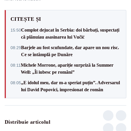
CITEȘTE ȘI
Complot dejucat în Serbia: doi bărbați, suspectați
15:50
că plănuiau asasinarea lui Vučić
Barjele au fost scufundate, dar apare un nou risc.
08:29
Ce se întâmplă pe Dunăre
Michele Morrone, apariție surpriză la Summer
08:11
Well: „Îi iubesc pe români”
„E idolul meu, dar m-a speriat puțin”. Adversarul
08:05
lui David Popovici, impresionat de român
Distribuie articolul