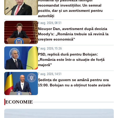
România își păstrează ratingul
recomandat investițiilor. Un semnal
pozitiv, dar și un avertisment pentru
autorități
8 aug. 2026, 08:51
Nicușor Dan, avertisment după decizia
Moody’s: „România trebuie să revină la
creștere economică”
7 aug. 2026, 15:26
PSD, replică dură pentru Bolojan:
„România este într-o situație de forță
majoră”
7 aug. 2026, 14:51
Ședința de guvern se amână pentru ora
15:00. Bolojan nu a obținut toate avizele
ECONOMIE