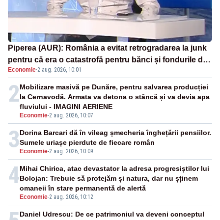
Piperea (AUR): România a evitat retrogradarea la junk
pentru că era o catastrofă pentru bănci și fondurile de
Economie
·
2 aug. 2026, 10:01
pensii
2
Mobilizare masivă pe Dunăre, pentru salvarea producției
la Cernavodă. Armata va detona o stâncă și va devia apa
fluviului - IMAGINI AERIENE
Economie
-
2 aug. 2026, 10:07
3
Dorina Barcari dă în vileag șmecheria înghețării pensiilor.
Sumele uriașe pierdute de fiecare român
Economie
-
2 aug. 2026, 10:09
4
Mihai Chirica, atac devastator la adresa progresiștilor lui
Bolojan: Trebuie să protejăm și natura, dar nu șținem
omaneii în stare permanentă de alertă
Economie
-
2 aug. 2026, 10:12
Daniel Udrescu: De ce patrimoniul va deveni conceptul