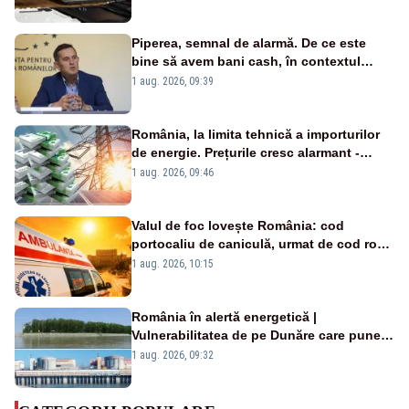
Piperea, semnal de alarmă. De ce este
bine să avem bani cash, în contextul
alertei energetice?
1 aug. 2026, 09:39
România, la limita tehnică a importurilor
de energie. Prețurile cresc alarmant -
Analiză Realitatea Plus
1 aug. 2026, 09:46
Valul de foc lovește România: cod
portocaliu de caniculă, urmat de cod roșu
duminică. Temperaturile urcă spre 40°C
1 aug. 2026, 10:15
România în alertă energetică |
Vulnerabilitatea de pe Dunăre care pune
în pericol Centrala Cernavodă era
1 aug. 2026, 09:32
cunoscută de pe vremea lui Ceaușescu