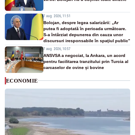
7 aug. 2026, 11:51
Bolojan, despre legea salarizării: „Ar
putea fi adoptată în perioada următoare.
S-a întârziat depunerea din cauza unor
discursuri iresponsabile în spaţiul public”
7 aug. 2026, 10:57
ANSVSA a negociat, la Ankara, un acord
pentru facilitarea tranzitului prin Turcia al
carcaselor de ovine și bovine
ECONOMIE