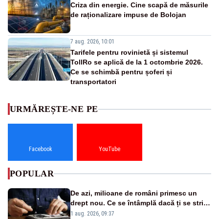
Criza din energie. Cine scapă de măsurile
de raționalizare impuse de Bolojan
7 aug. 2026, 10:01
Tarifele pentru rovinietă și sistemul
TollRo se aplică de la 1 octombrie 2026.
Ce se schimbă pentru șoferi și
transportatori
URMĂREȘTE-NE PE
Facebook
YouTube
POPULAR
De azi, milioane de români primesc un
drept nou. Ce se întâmplă dacă ți se strică
un produs
1 aug. 2026, 09:37