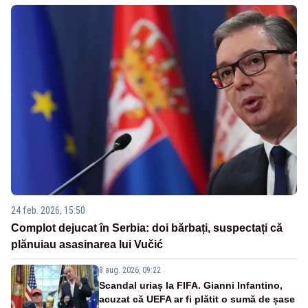
24 feb. 2026, 15:50
Complot dejucat în Serbia: doi bărbați, suspectați că
plănuiau asasinarea lui Vučić
8 aug. 2026, 09:22
Scandal uriaș la FIFA. Gianni Infantino,
acuzat că UEFA ar fi plătit o sumă de șase