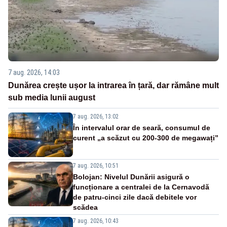
7 aug. 2026, 14:03
Dunărea crește ușor la intrarea în țară, dar rămâne mult
sub media lunii august
7 aug. 2026, 13:02
În intervalul orar de seară, consumul de
curent „a scăzut cu 200-300 de megawați”
7 aug. 2026, 10:51
Bolojan: Nivelul Dunării asigură o
funcționare a centralei de la Cernavodă
de patru-cinci zile dacă debitele vor
scădea
7 aug. 2026, 10:43