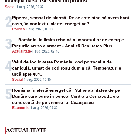
întâmplă dacă ți se strică un produs
Social
·
1 aug. 2026, 09:37
2
Piperea, semnal de alarmă. De ce este bine să avem bani
cash, în contextul alertei energetice?
Politica
-
1 aug. 2026, 09:39
3
România, la limita tehnică a importurilor de energie.
Prețurile cresc alarmant - Analiză Realitatea Plus
Actualitate
-
1 aug. 2026, 09:46
4
Valul de foc lovește România: cod portocaliu de
caniculă, urmat de cod roșu duminică. Temperaturile
urcă spre 40°C
Social
-
1 aug. 2026, 10:15
5
România în alertă energetică | Vulnerabilitatea de pe
Dunăre care pune în pericol Centrala Cernavodă era
cunoscută de pe vremea lui Ceaușescu
Economie
-
1 aug. 2026, 09:32
ACTUALITATE