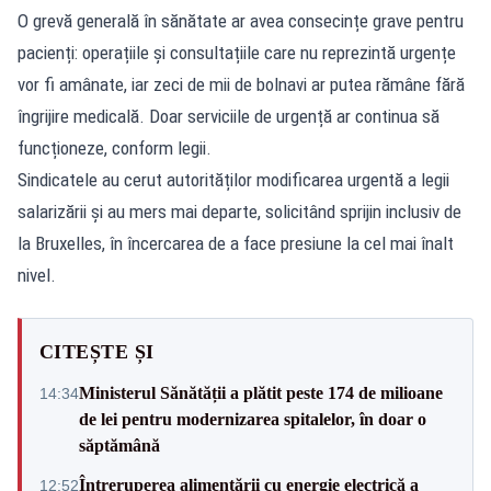
O grevă generală în sănătate ar avea consecințe grave pentru
pacienți: operațiile și consultațiile care nu reprezintă urgențe
vor fi amânate, iar zeci de mii de bolnavi ar putea rămâne fără
îngrijire medicală. Doar serviciile de urgență ar continua să
funcționeze, conform legii.
Sindicatele au cerut autorităților modificarea urgentă a legii
salarizării și au mers mai departe, solicitând sprijin inclusiv de
la Bruxelles, în încercarea de a face presiune la cel mai înalt
nivel.
CITEȘTE ȘI
Ministerul Sănătății a plătit peste 174 de milioane
14:34
de lei pentru modernizarea spitalelor, în doar o
săptămână
Întreruperea alimentării cu energie electrică a
12:52