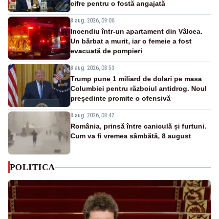
cifre pentru o fostă angajată
8 aug. 2026, 09:06
Incendiu într-un apartament din Vâlcea.
Un bărbat a murit, iar o femeie a fost
evacuată de pompieri
8 aug. 2026, 08:53
Trump pune 1 miliard de dolari pe masa
Columbiei pentru războiul antidrog. Noul
președinte promite o ofensivă
8 aug. 2026, 08:42
România, prinsă între caniculă și furtuni.
Cum va fi vremea sâmbătă, 8 august
POLITICA