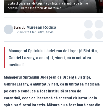
Spitalul Județean de Urgență Bistrița, în carantină pe termen
nedefinit! Care este stocul de materiale
Muresan Rodica
Scris de
Publicat:
14 feb. 2020, 16:40
Managerul Spitalului Județean de Urgență Bistrița,
Gabriel Lazany, a anunțat, vineri, că în unitatea
medicală
Managerul Spitalului Județean de Urgență Bistrița,
Gabriel Lazany, a anunțat, vineri, că în unitatea medicală
pe care o conduce a fost instituită starea de
carantină,
ceea ce înseamnă că accesul vizitatorilor în
spital va fi total interzis. Măsura nu a fost luată doar din