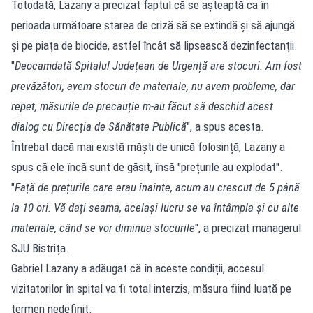
Totodată, Lazany a precizat faptul că se așteaptă ca în
perioada următoare starea de criză să se extindă și să ajungă
și pe piața de biocide, astfel încât să lipsească dezinfectanții.
"
Deocamdată Spitalul Județean de Urgență are stocuri. Am fost
prevăzători, avem stocuri de materiale, nu avem probleme, dar
repet, măsurile de precauție m-au făcut să deschid acest
dialog cu Direcția de Sănătate Publică
", a spus acesta.
Întrebat dacă mai există măști de unică folosință, Lazany a
spus că ele încă sunt de găsit, însă "prețurile au explodat".
"
Față de prețurile care erau înainte, acum au crescut de 5 până
la 10 ori. Vă dați seama, același lucru se va întâmpla și cu alte
materiale, când se vor diminua stocurile
", a precizat managerul
SJU Bistrița.
Gabriel Lazany a adăugat că în aceste condiții, accesul
vizitatorilor în spital va fi total interzis, măsura fiind luată pe
termen nedefinit.