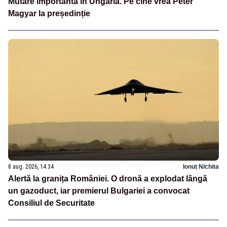
Mutare importantă în Ungaria. Pe cine vrea Péter
Magyar la președinție
8 aug. 2026, 14:34
Ionuț Nichita
Alertă la granița României. O dronă a explodat lângă
un gazoduct, iar premierul Bulgariei a convocat
Consiliul de Securitate