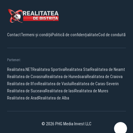
Contact
Termeni și condiții
Politică de confidențialitate
Cod de conduită
Parteneri:
Realitatea.NET
Realitatea Sportiva
Realitatea Star
Realitatea de Neamt
Realitatea de Covasna
Realitatea de Hunedoara
Realitatea de Craiova
Realitatea de Ilfov
Realitatea de Vaslui
Realitatea de Caras-Severin
Realitatea de Suceava
Realitatea de Iasi
Realitatea de Mures
Realitatea de Arad
Realitatea de Alba
© 2026 PHG Media Invest LLC
Facebook
YouTube