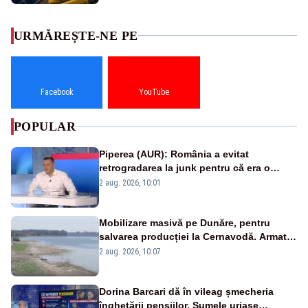
URMĂREȘTE-NE PE
Facebook
YouTube
POPULAR
Piperea (AUR): România a evitat
retrogradarea la junk pentru că era o
catastrofă pentru bănci și fondurile de
2 aug. 2026, 10:01
pensii
Mobilizare masivă pe Dunăre, pentru
salvarea producției la Cernavodă. Armata
va detona o stâncă și va devia apa
2 aug. 2026, 10:07
fluviului - IMAGINI AERIENE
Dorina Barcari dă în vileag șmecheria
înghețării pensiilor. Sumele uriașe