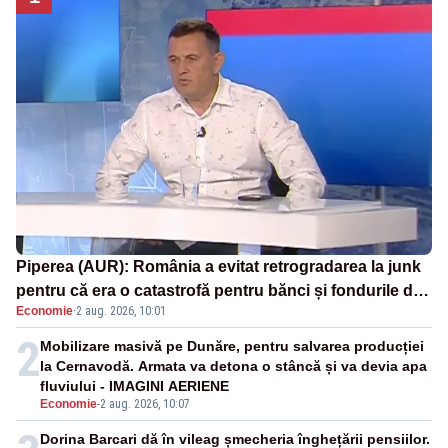
Piperea (AUR): România a evitat retrogradarea la junk
pentru că era o catastrofă pentru bănci și fondurile de
Economie
·
2 aug. 2026, 10:01
pensii
2
Mobilizare masivă pe Dunăre, pentru salvarea producției
la Cernavodă. Armata va detona o stâncă și va devia apa
fluviului - IMAGINI AERIENE
Economie
-
2 aug. 2026, 10:07
Dorina Barcari dă în vileag șmecheria înghețării pensiilor.