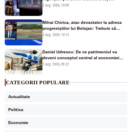
pierdute de fiecare român
2 aug. 2026, 10:09
Mihai Chirica, atac devastator la adresa
progresiștilor lui Bolojan: Trebuie să
protejăm și natura, dar nu șținem omaneii
2 aug. 2026, 10:12
în stare permanentă de alertă
Daniel Udrescu: De ce patrimoniul va
deveni conceptul central al economiei
viitoare?
2 aug. 2026, 09:22
CATEGORII POPULARE
Actualitate
Politica
Economie