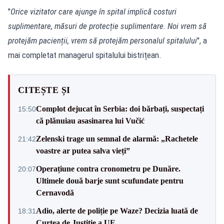
"
Orice vizitator care ajunge în spital implică costuri
suplimentare, măsuri de protecție suplimentare. Noi vrem să
protejăm pacienții, vrem să protejăm personalul spitalului
", a
mai completat managerul spitalului bistrițean.
CITEȘTE ȘI
Complot dejucat în Serbia: doi bărbați, suspectați
15:50
că plănuiau asasinarea lui Vučić
Zelenski trage un semnal de alarmă: „Rachetele
21:42
voastre ar putea salva vieți”
Operațiune contra cronometru pe Dunăre.
20:07
Ultimele două barje sunt scufundate pentru
Cernavodă
Adio, alerte de poliție pe Waze? Decizia luată de
18:31
Curtea de Justiție a UE