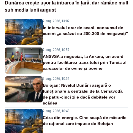
Dunărea crește ușor la intrarea în țară, dar rămâne mult
sub media lunii august
7 aug. 2026, 13:02
În intervalul orar de seară, consumul de
curent „a scăzut cu 200-300 de megawați”
7 aug. 2026, 10:57
ANSVSA a negociat, la Ankara, un acord
pentru facilitarea tranzitului prin Turcia al
carcaselor de ovine și bovine
7 aug. 2026, 10:51
Bolojan: Nivelul Dunării asigură o
funcționare a centralei de la Cernavodă
de patru-cinci zile dacă debitele vor
scădea
7 aug. 2026, 10:43
Criza din energie. Cine scapă de măsurile
de raționalizare impuse de Bolojan