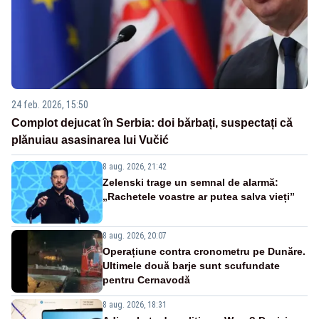
24 feb. 2026, 15:50
Complot dejucat în Serbia: doi bărbați, suspectați că
plănuiau asasinarea lui Vučić
8 aug. 2026, 21:42
Zelenski trage un semnal de alarmă:
„Rachetele voastre ar putea salva vieți”
8 aug. 2026, 20:07
Operațiune contra cronometru pe Dunăre.
Ultimele două barje sunt scufundate
pentru Cernavodă
8 aug. 2026, 18:31