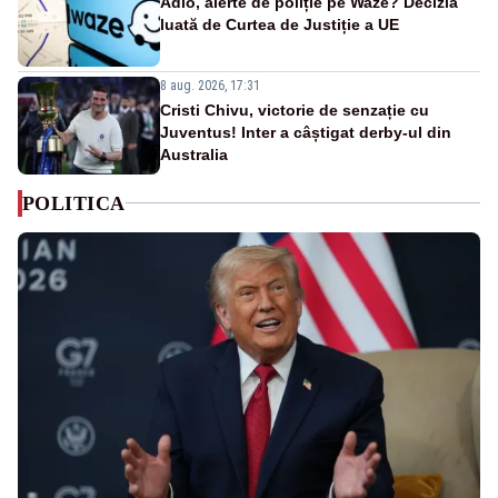
Adio, alerte de poliție pe Waze? Decizia
luată de Curtea de Justiție a UE
8 aug. 2026, 17:31
Cristi Chivu, victorie de senzație cu
Juventus! Inter a câștigat derby-ul din
Australia
POLITICA