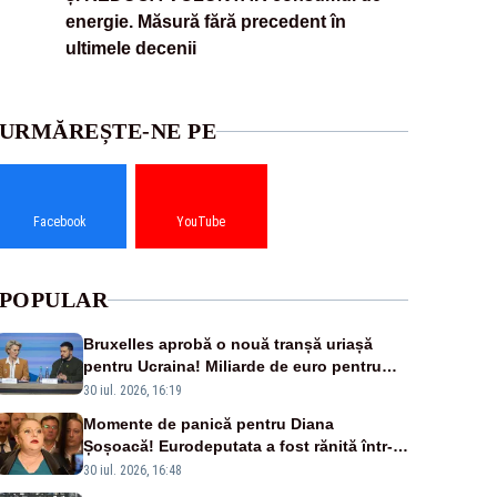
energie. Măsură fără precedent în
ultimele decenii
URMĂREȘTE-NE PE
Facebook
YouTube
POPULAR
Bruxelles aprobă o nouă tranșă uriașă
pentru Ucraina! Miliarde de euro pentru
armament și apărare
30 iul. 2026, 16:19
Momente de panică pentru Diana
Șoșoacă! Eurodeputata a fost rănită într-
un accident rutier
30 iul. 2026, 16:48