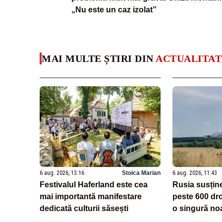
„Nu este un caz izolat”
MAI MULTE ȘTIRI DIN
ACTUALITAT
6 aug. 2026, 13:16
Stoica Marian
6 aug. 2026, 11:43
Festivalul Haferland este cea
Rusia susțin
mai importantă manifestare
peste 600 dro
dedicată culturii săsești
o singură no
logistic Wildb