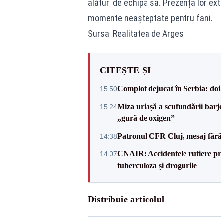
alături de echipa sa. Prezența lor ext
momente neașteptate pentru fani.
Sursa: Realitatea de Arges
CITEȘTE ȘI
Complot dejucat în Serbia: doi 
15:50
Miza uriașă a scufundării barj
15:24
„gură de oxigen”
Patronul CFR Cluj, mesaj fără
14:38
CNAIR: Accidentele rutiere pro
14:07
tuberculoza și drogurile
Distribuie articolul