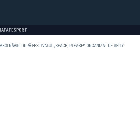
NATATE
SPORT
ÎMBOLNĂVIRI DUPĂ FESTIVALUL „BEACH, PLEASE!” ORGANIZAT DE SELLY