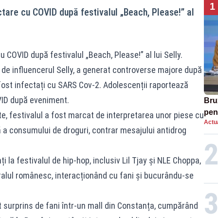
1
ctare cu COVID după festivalul „Beach, Please!” al
u COVID după festivalul „Beach, Please!” al lui Selly.
t de influencerul Selly, a generat controverse majore după
 fost infectați cu SARS Cov-2. Adolescenții raportează
VID după eveniment.
Bru
pen
e, festivalul a fost marcat de interpretarea unor piese cu
Actua
arm
ă a consumului de droguri, contrar mesajului antidrog
ți la festivalul de hip-hop, inclusiv Lil Tjay și NLE Choppa,
oralul românesc, interacționând cu fani și bucurându-se
ost surprins de fani într-un mall din Constanța, cumpărând