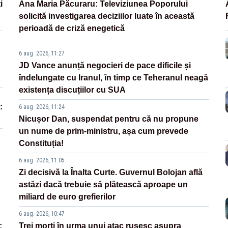
i
Ana Maria Păcuraru: Televiziunea Poporului
solicită investigarea deciziilor luate în această
perioadă de criză enegetică
6 aug. 2026, 11:27
JD Vance anunță negocieri de pace dificile și
îndelungate cu Iranul, în timp ce Teheranul neagă
existența discuțiilor cu SUA
:
6 aug. 2026, 11:24
Nicușor Dan, suspendat pentru că nu propune
un nume de prim-ministru, așa cum prevede
Constituția!
6 aug. 2026, 11:05
Zi decisivă la Înalta Curte. Guvernul Bolojan află
astăzi dacă trebuie să plătească aproape un
miliard de euro grefierilor
6 aug. 2026, 10:47
:
Trei morți în urma unui atac rusesc asupra