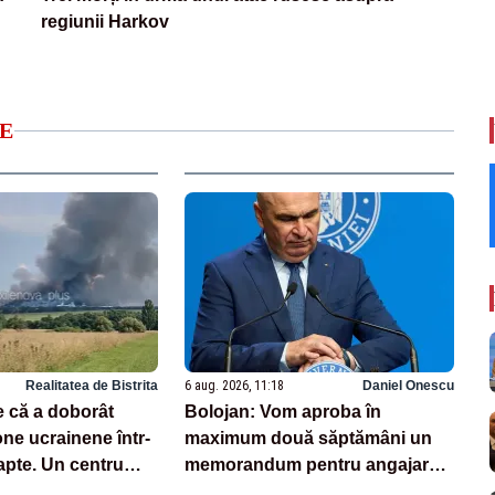
regiunii Harkov
E
Realitatea de Bistrita
6 aug. 2026, 11:18
Daniel Onescu
e că a doborât
Bolojan: Vom aproba în
ne ucrainene într-
maximum două săptămâni un
apte. Un centru
memorandum pentru angajarea
erries, avariat
personalului din creșele