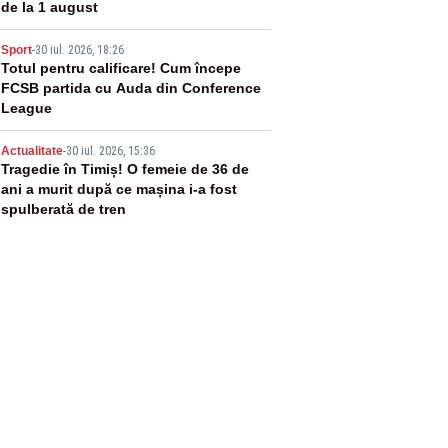
de la 1 august
4
Sport
-
30 iul. 2026, 18:26
Totul pentru calificare! Cum începe
FCSB partida cu Auda din Conference
League
5
Actualitate
-
30 iul. 2026, 15:36
Tragedie în Timiș! O femeie de 36 de
ani a murit după ce mașina i-a fost
spulberată de tren