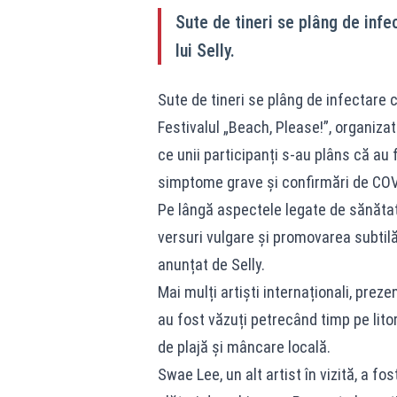
Sute de tineri se plâng de infe
lui Selly.
Sute de tineri se plâng de infectare c
Festivalul „Beach, Please!”, organiza
ce unii participanți s-au plâns că au
simptome grave și confirmări de CO
Pe lângă aspectele legate de sănătat
versuri vulgare și promovarea subtil
anunțat de Selly.
Mai mulți artiști internaționali, prezen
au fost văzuți petrecând timp pe lit
de plajă și mâncare locală.
Swae Lee, un alt artist în vizită, a f