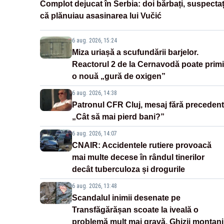
Complot dejucat în Serbia: doi bărbați, suspectaț
că plănuiau asasinarea lui Vučić
6 aug. 2026, 15:24
Miza uriașă a scufundării barjelor.
Reactorul 2 de la Cernavodă poate primi
o nouă „gură de oxigen”
6 aug. 2026, 14:38
Patronul CFR Cluj, mesaj fără precedent
„Cât să mai pierd bani?”
6 aug. 2026, 14:07
CNAIR: Accidentele rutiere provoacă
mai multe decese în rândul tinerilor
decât tuberculoza și drogurile
6 aug. 2026, 13:48
Scandalul inimii desenate pe
Transfăgărășan scoate la iveală o
problemă mult mai gravă. Ghizii montani