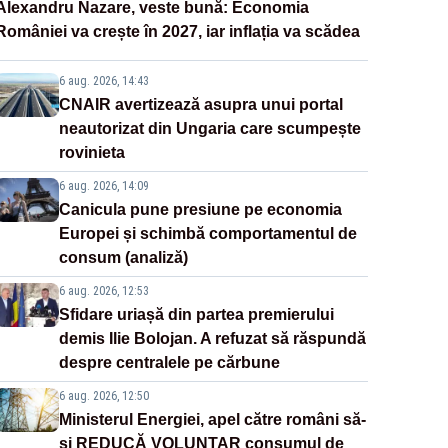
Alexandru Nazare, veste bună: Economia
României va crește în 2027, iar inflația va scădea
6 aug. 2026, 14:43
CNAIR avertizează asupra unui portal
neautorizat din Ungaria care scumpește
rovinieta
6 aug. 2026, 14:09
Canicula pune presiune pe economia
Europei și schimbă comportamentul de
consum (analiză)
6 aug. 2026, 12:53
Sfidare uriașă din partea premierului
demis Ilie Bolojan. A refuzat să răspundă
despre centralele pe cărbune
6 aug. 2026, 12:50
Ministerul Energiei, apel către români să-
și REDUCĂ VOLUNTAR consumul de