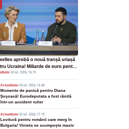
xelles aprobă o nouă tranșă uriașă
tru Ucraina! Miliarde de euro pentru
litate
·
30 iul. 2026, 16:19
ament și apărare
2
Actualitate
-
30 iul. 2026, 16:48
Momente de panică pentru Diana
Șoșoacă! Eurodeputata a fost rănită
într-un accident rutier
3
Actualitate
-
30 iul. 2026, 17:15
Lovitură pentru românii care merg în
Bulgaria! Vinieta se scumpește masiv