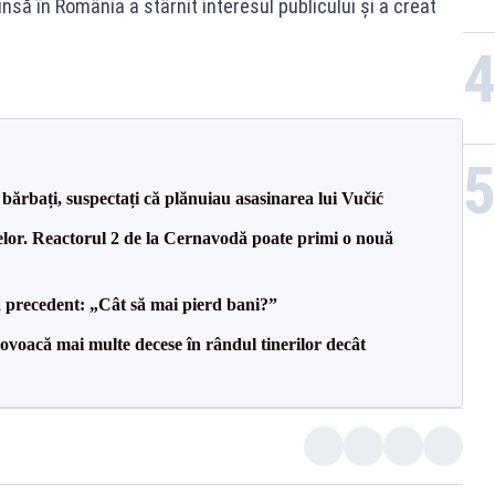
insă în România a stârnit interesul publicului și a creat
bărbați, suspectați că plănuiau asasinarea lui Vučić
elor. Reactorul 2 de la Cernavodă poate primi o nouă
 precedent: „Cât să mai pierd bani?”
voacă mai multe decese în rândul tinerilor decât