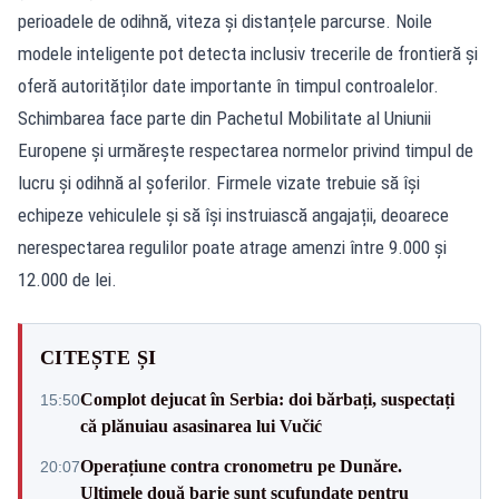
perioadele de odihnă, viteza și distanțele parcurse. Noile
modele inteligente pot detecta inclusiv trecerile de frontieră și
oferă autorităților date importante în timpul controalelor.
Schimbarea face parte din Pachetul Mobilitate al Uniunii
Europene și urmărește respectarea normelor privind timpul de
lucru și odihnă al șoferilor. Firmele vizate trebuie să își
echipeze vehiculele și să își instruiască angajații, deoarece
nerespectarea regulilor poate atrage amenzi între 9.000 și
12.000 de lei.
CITEȘTE ȘI
Complot dejucat în Serbia: doi bărbați, suspectați
15:50
că plănuiau asasinarea lui Vučić
Operațiune contra cronometru pe Dunăre.
20:07
Ultimele două barje sunt scufundate pentru