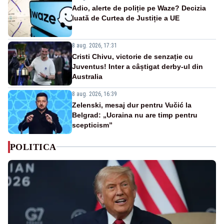
Adio, alerte de poliție pe Waze? Decizia
luată de Curtea de Justiție a UE
8 aug. 2026, 17:31
Cristi Chivu, victorie de senzație cu
Juventus! Inter a câștigat derby-ul din
Australia
8 aug. 2026, 16:39
Zelenski, mesaj dur pentru Vučić la
Belgrad: „Ucraina nu are timp pentru
scepticism”
POLITICA