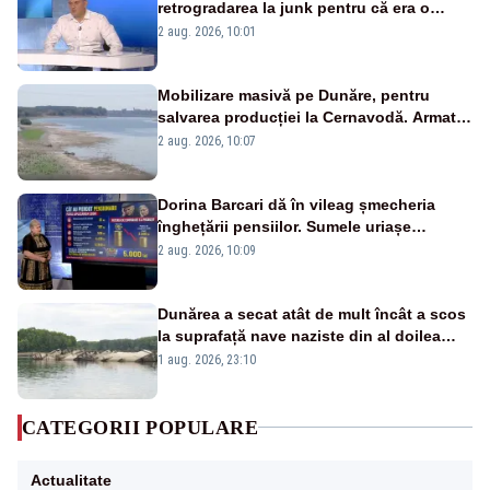
retrogradarea la junk pentru că era o
catastrofă pentru bănci și fondurile de
2 aug. 2026, 10:01
pensii
Mobilizare masivă pe Dunăre, pentru
salvarea producției la Cernavodă. Armata
va detona o stâncă și va devia apa
2 aug. 2026, 10:07
fluviului - IMAGINI AERIENE
Dorina Barcari dă în vileag șmecheria
înghețării pensiilor. Sumele uriașe
pierdute de fiecare român
2 aug. 2026, 10:09
Dunărea a secat atât de mult încât a scos
la suprafață nave naziste din al doilea
război mondial
1 aug. 2026, 23:10
CATEGORII POPULARE
Actualitate