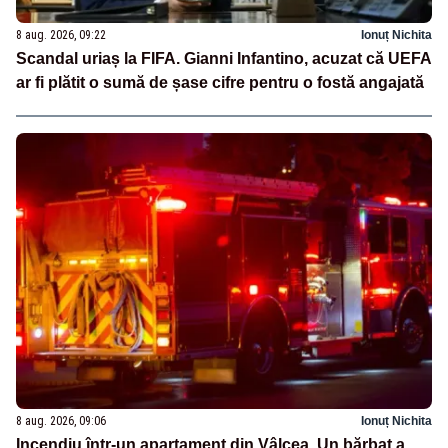
8 aug. 2026, 09:22
Ionuț Nichita
Scandal uriaș la FIFA. Gianni Infantino, acuzat că UEFA
ar fi plătit o sumă de șase cifre pentru o fostă angajată
8 aug. 2026, 09:06
Ionuț Nichita
Incendiu într-un apartament din Vâlcea. Un bărbat a