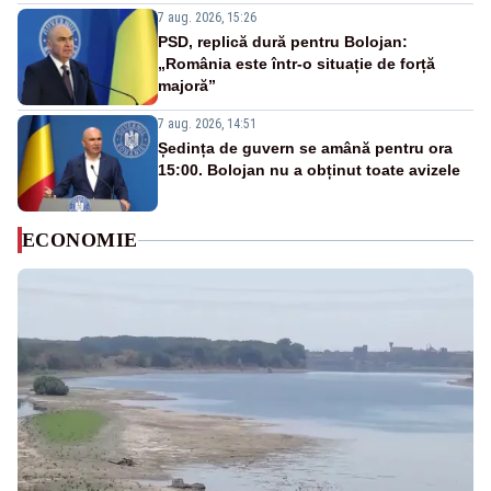
7 aug. 2026, 15:26
PSD, replică dură pentru Bolojan:
„România este într-o situație de forță
majoră”
7 aug. 2026, 14:51
Ședința de guvern se amână pentru ora
15:00. Bolojan nu a obținut toate avizele
ECONOMIE