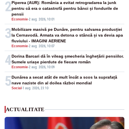
2
Piperea (AUR): România a evitat retrogradarea la junk
pentru că era o catastrofă pentru bănci și fondurile de
pensii
Economie
-
2 aug. 2026, 10:01
3
Mobilizare masivă pe Dunăre, pentru salvarea producției
la Cernavodă. Armata va detona o stâncă și va devia apa
fluviului - IMAGINI AERIENE
Economie
-
2 aug. 2026, 10:07
4
Dorina Barcari dă în vileag șmecheria înghețării pensiilor.
Sumele uriașe pierdute de fiecare român
Economie
-
2 aug. 2026, 10:09
5
Dunărea a secat atât de mult încât a scos la suprafață
nave naziste din al doilea război mondial
Social
-
1 aug. 2026, 23:10
ACTUALITATE