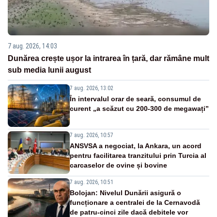
7 aug. 2026, 14:03
Dunărea crește ușor la intrarea în țară, dar rămâne mult
sub media lunii august
7 aug. 2026, 13:02
În intervalul orar de seară, consumul de
curent „a scăzut cu 200-300 de megawați”
7 aug. 2026, 10:57
ANSVSA a negociat, la Ankara, un acord
pentru facilitarea tranzitului prin Turcia al
carcaselor de ovine și bovine
7 aug. 2026, 10:51
Bolojan: Nivelul Dunării asigură o
funcționare a centralei de la Cernavodă
de patru-cinci zile dacă debitele vor