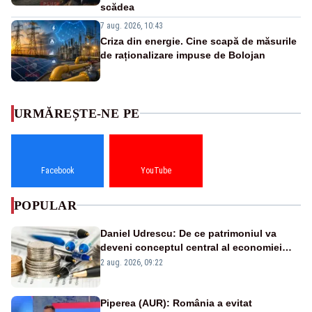
scădea
7 aug. 2026, 10:43
Criza din energie. Cine scapă de măsurile
de raționalizare impuse de Bolojan
URMĂREȘTE-NE PE
Facebook
YouTube
POPULAR
Daniel Udrescu: De ce patrimoniul va
deveni conceptul central al economiei
viitoare?
2 aug. 2026, 09:22
Piperea (AUR): România a evitat