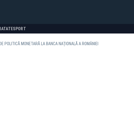
NATATE
SPORT
DE POLITICĂ MONETARĂ LA BANCA NAȚIONALĂ A ROMÂNIEI