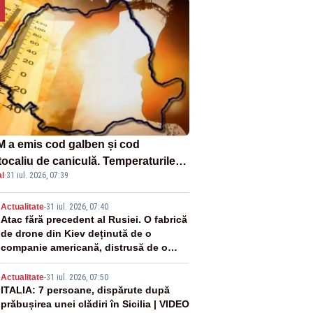
 a emis cod galben și cod
tocaliu de caniculă. Temperaturile
l
·
31 iul. 2026, 07:39
 până la 38 de grade, iar nopțile
in tropicale
2
Actualitate
-
31 iul. 2026, 07:40
Atac fără precedent al Rusiei. O fabrică
de drone din Kiev deținută de o
companie americană, distrusă de o
rachetă rusească
3
Actualitate
-
31 iul. 2026, 07:50
ITALIA: 7 persoane, dispărute după
prăbușirea unei clădiri în Sicilia | VIDEO