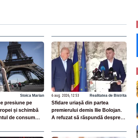
Stoica Marian
6 aug. 2026, 12:53
Realitatea de Bistrita
e presiune pe
Sfidare uriașă din partea
opei și schimbă
premierului demis Ilie Bolojan.
tul de consum
A refuzat să răspundă despre
centralele pe cărbune