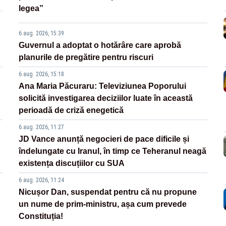
legea”
6 aug. 2026, 15:39
Guvernul a adoptat o hotărâre care aprobă
planurile de pregătire pentru riscuri
6 aug. 2026, 15:18
Ana Maria Păcuraru: Televiziunea Poporului
solicită investigarea deciziilor luate în această
perioadă de criză enegetică
6 aug. 2026, 11:27
JD Vance anunță negocieri de pace dificile și
îndelungate cu Iranul, în timp ce Teheranul neagă
existența discuțiilor cu SUA
6 aug. 2026, 11:24
Nicușor Dan, suspendat pentru că nu propune
un nume de prim-ministru, așa cum prevede
Constituția!