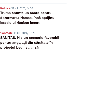
4
Politica
-
31 iul. 2026, 07:54
Trump anunță un acord pentru
dezarmarea Hamas, însă sprijinul
Israelului rămâne incert
5
Sanatate
-
31 iul. 2026, 07:29
SANITAS: Niciun scenariu favorabil
pentru angajații din sănătate în
proiectul Legii salarizării