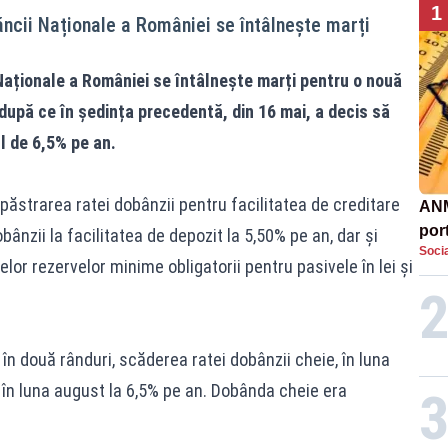
1
ăncii Naționale a României se întâlnește marți
 Naționale a României se întâlnește marți pentru o nouă
 după ce în ședința precedentă, din 16 mai, a decis să
l de 6,5% pe an.
ăstrarea ratei dobânzii pentru facilitatea de creditare
ANM
por
bânzii la facilitatea de depozit la 5,50% pe an, dar și
Socia
urcă
elor rezervelor minime obligatorii pentru pasivele în lei și
dev
în două rânduri, scăderea ratei dobânzii cheie, în luna
și în luna august la 6,5% pe an. Dobânda cheie era