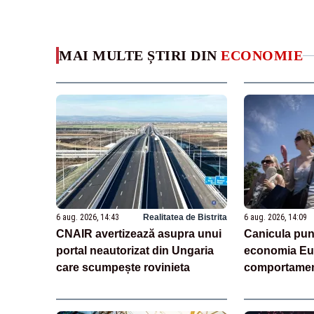
MAI MULTE ȘTIRI DIN
ECONOMIE
6 aug. 2026, 14:43
Realitatea de Bistrita
6 aug. 2026, 14:09
CNAIR avertizează asupra unui
Canicula pun
portal neautorizat din Ungaria
economia Eur
care scumpește rovinieta
comportamen
(analiză)