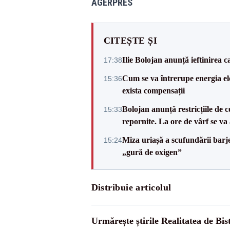
AGERPRES
CITEȘTE ȘI
Ilie Bolojan anunță ieftinirea 
17:38
Cum se va întrerupe energia el
15:36
exista compensații
Bolojan anunță restricțiile de c
15:33
repornite. La ore de vârf se v
Miza uriașă a scufundării barj
15:24
„gură de oxigen”
Distribuie articolul
Urmărește știrile Realitatea de Bist