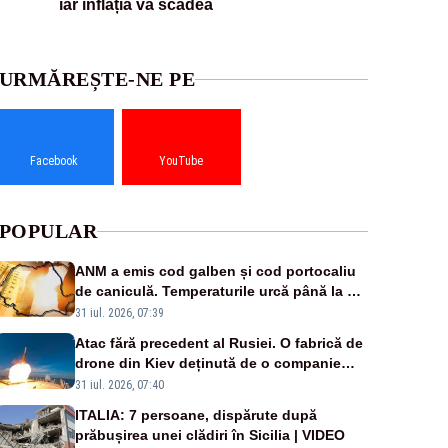
iar inflația va scădea
URMĂREȘTE-NE PE
Facebook
YouTube
POPULAR
ANM a emis cod galben și cod portocaliu
de caniculă. Temperaturile urcă până la 38
de grade, iar nopțile devin tropicale
31 iul. 2026, 07:39
Atac fără precedent al Rusiei. O fabrică de
drone din Kiev deținută de o companie
americană, distrusă de o rachetă rusească
31 iul. 2026, 07:40
ITALIA: 7 persoane, dispărute după
prăbușirea unei clădiri în Sicilia | VIDEO