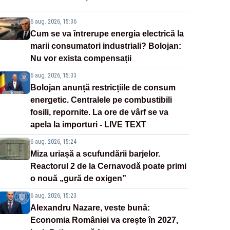
6 aug. 2026, 15:36
Cum se va întrerupe energia electrică la
marii consumatori industriali? Bolojan:
Nu vor exista compensații
6 aug. 2026, 15:33
Bolojan anunță restricțiile de consum
energetic. Centralele pe combustibili
fosili, repornite. La ore de vârf se va
apela la importuri - LIVE TEXT
6 aug. 2026, 15:24
Miza uriașă a scufundării barjelor.
Reactorul 2 de la Cernavodă poate primi
o nouă „gură de oxigen”
6 aug. 2026, 15:23
Alexandru Nazare, veste bună:
Economia României va crește în 2027,