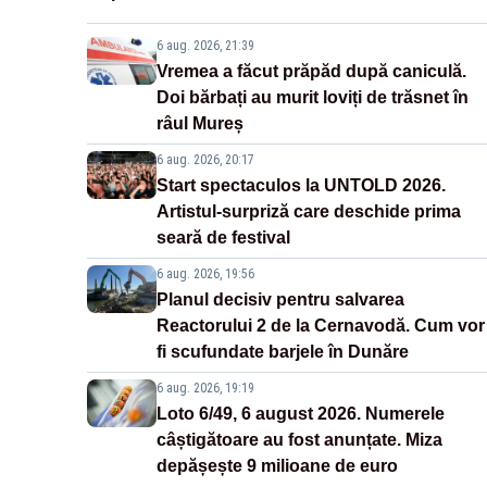
6 aug. 2026, 21:39
Vremea a făcut prăpăd după caniculă.
Doi bărbați au murit loviți de trăsnet în
râul Mureș
6 aug. 2026, 20:17
Start spectaculos la UNTOLD 2026.
Artistul-surpriză care deschide prima
seară de festival
6 aug. 2026, 19:56
Planul decisiv pentru salvarea
Reactorului 2 de la Cernavodă. Cum vor
fi scufundate barjele în Dunăre
6 aug. 2026, 19:19
Loto 6/49, 6 august 2026. Numerele
câștigătoare au fost anunțate. Miza
depășește 9 milioane de euro