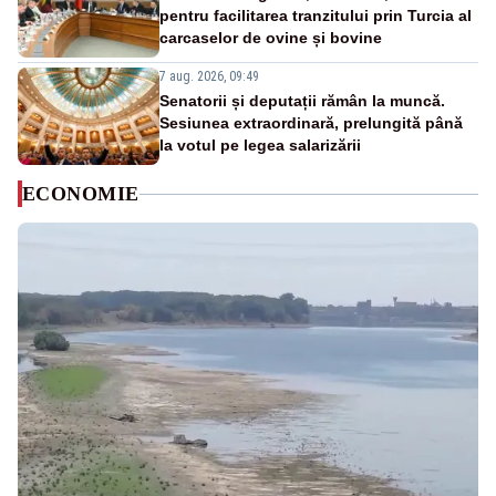
pentru facilitarea tranzitului prin Turcia al
carcaselor de ovine și bovine
7 aug. 2026, 09:49
Senatorii și deputații rămân la muncă.
Sesiunea extraordinară, prelungită până
la votul pe legea salarizării
ECONOMIE