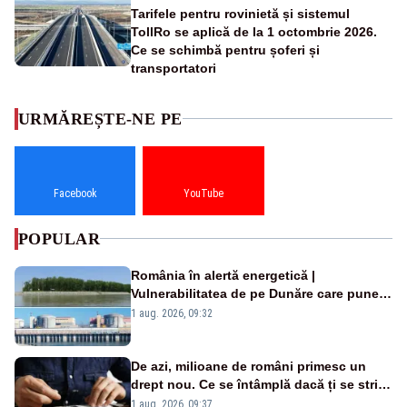
Tarifele pentru rovinietă și sistemul
TollRo se aplică de la 1 octombrie 2026.
Ce se schimbă pentru șoferi și
transportatori
URMĂREȘTE-NE PE
Facebook
YouTube
POPULAR
România în alertă energetică |
Vulnerabilitatea de pe Dunăre care pune
în pericol Centrala Cernavodă era
1 aug. 2026, 09:32
cunoscută de pe vremea lui Ceaușescu
De azi, milioane de români primesc un
drept nou. Ce se întâmplă dacă ți se strică
un produs
1 aug. 2026, 09:37