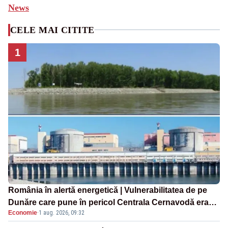
News
CELE MAI CITITE
1
România în alertă energetică | Vulnerabilitatea de pe
Dunăre care pune în pericol Centrala Cernavodă era
Economie
·
1 aug. 2026, 09:32
cunoscută de pe vremea lui Ceaușescu