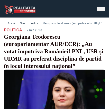
Acasă
Știri
Politica
Georgiana Teodorescu (europarlamentar AUR/ECR): „Au votat împotriva României! PNL, USR și UDMR au preferat disciplina de partid în locul interesului național”
·
POLITICA
2 min citire
Georgiana Teodorescu
(europarlamentar AUR/ECR): „Au
votat împotriva României! PNL, USR și
UDMR au preferat disciplina de partid
în locul interesului național”