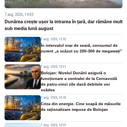
7 aug. 2026, 14:03
Dunărea crește ușor la intrarea în țară, dar rămâne mult
sub media lunii august
7 aug. 2026, 13:02
În intervalul orar de seară, consumul de
curent „a scăzut cu 200-300 de megawați”
7 aug. 2026, 10:51
Bolojan: Nivelul Dunării asigură o
funcționare a centralei de la Cernavodă
de patru-cinci zile dacă debitele vor
scădea
7 aug. 2026, 10:43
Criza din energie. Cine scapă de măsurile
de raționalizare impuse de Bolojan
7 aug. 2026, 10:01