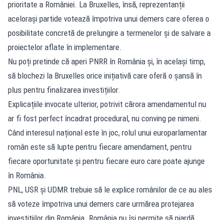
prioritate a României. La Bruxelles, însă, reprezentanții
acelorași partide votează împotriva unui demers care oferea o
posibilitate concretă de prelungire a termenelor și de salvare a
proiectelor aflate în implementare.
Nu poți pretinde că aperi PNRR în România și, în același timp,
să blochezi la Bruxelles orice inițiativă care oferă o șansă în
plus pentru finalizarea investițiilor.
Explicațiile invocate ulterior, potrivit cărora amendamentul nu
ar fi fost perfect încadrat procedural, nu conving pe nimeni.
Când interesul național este în joc, rolul unui europarlamentar
român este să lupte pentru fiecare amendament, pentru
fiecare oportunitate și pentru fiecare euro care poate ajunge
în România.
PNL, USR și UDMR trebuie să le explice românilor de ce au ales
să voteze împotriva unui demers care urmărea protejarea
investițiilor din România. România nu își permite să piardă