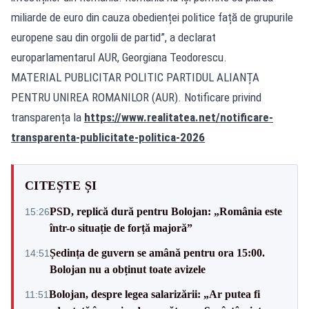
miliarde de euro din cauza obedienței politice față de grupurile
europene sau din orgolii de partid”, a declarat
europarlamentarul AUR, Georgiana Teodorescu.
MATERIAL PUBLICITAR POLITIC PARTIDUL ALIANȚA
PENTRU UNIREA ROMANILOR (AUR). Notificare privind
transparența la
https://www.realitatea.net/notificare-
transparenta-publicitate-politica-2026
CITEȘTE ȘI
PSD, replică dură pentru Bolojan: „România este
15:26
într-o situație de forță majoră”
Ședința de guvern se amână pentru ora 15:00.
14:51
Bolojan nu a obținut toate avizele
Bolojan, despre legea salarizării: „Ar putea fi
11:51