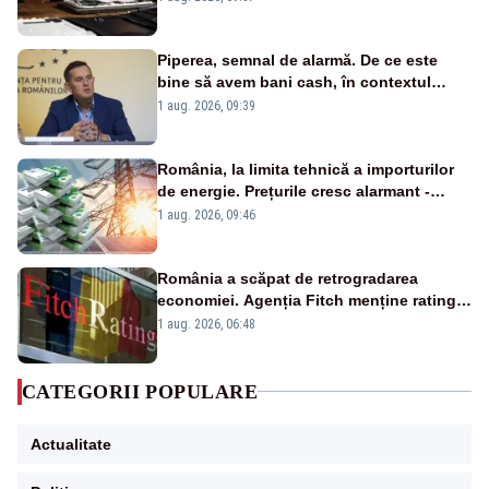
Piperea, semnal de alarmă. De ce este
bine să avem bani cash, în contextul
alertei energetice?
1 aug. 2026, 09:39
România, la limita tehnică a importurilor
de energie. Prețurile cresc alarmant -
Analiză Realitatea Plus
1 aug. 2026, 09:46
România a scăpat de retrogradarea
economiei. Agenția Fitch menține ratingul
„BBB-” cu perspectivă negativă
1 aug. 2026, 06:48
CATEGORII POPULARE
Actualitate