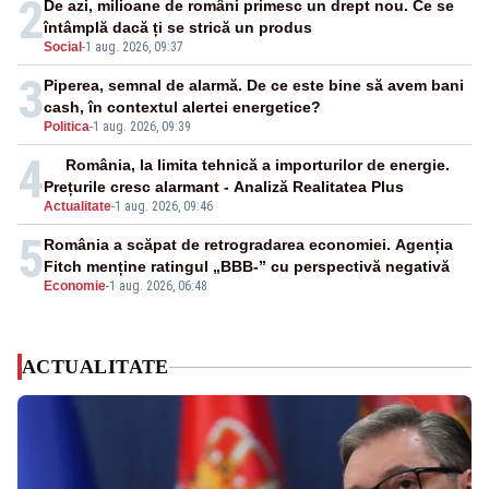
2
De azi, milioane de români primesc un drept nou. Ce se
întâmplă dacă ți se strică un produs
Social
-
1 aug. 2026, 09:37
3
Piperea, semnal de alarmă. De ce este bine să avem bani
cash, în contextul alertei energetice?
Politica
-
1 aug. 2026, 09:39
4
România, la limita tehnică a importurilor de energie.
Prețurile cresc alarmant - Analiză Realitatea Plus
Actualitate
-
1 aug. 2026, 09:46
5
România a scăpat de retrogradarea economiei. Agenția
Fitch menține ratingul „BBB-” cu perspectivă negativă
Economie
-
1 aug. 2026, 06:48
ACTUALITATE