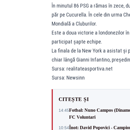
În minutul 86 PSG a rămas în zece, d
păr pe Cucurella. În cele din urma Ch
Mondială a Cluburilor.
Este a doua victorie a londonezilor î
participat şapte echipe.
La finala de la New York a asistat şi
chiar lângă Gianni Infantino, preşedin
Sursa: realitateasportiva.net
Sursa: Newsinn
CITEȘTE ȘI
Fotbal: Nuno Campos (Dinamo) -
14:45
FC Voluntari
Înot: David Popovici - Campion
10:54