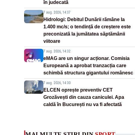
în judecată
7 aug. 2026, 14:37
Hidrologi: Debitul Dunării rămâne la
1.400 mc/s; o tendință de creștere este
preconizată la jumătatea săptămânii
viitoare
7 aug. 2026, 14:32
eMAG are un singur acționar. Comisia
Europeană a aprobat tranzacția care
schimbă structura gigantului românesc
7 aug. 2026, 14:30
ELCEN oprește preventiv CET
Grozăvești din cauza caniculei. Apa
caldă în București nu va fi afectată
MAI MULTE ȘTIRI DIN
SPORT