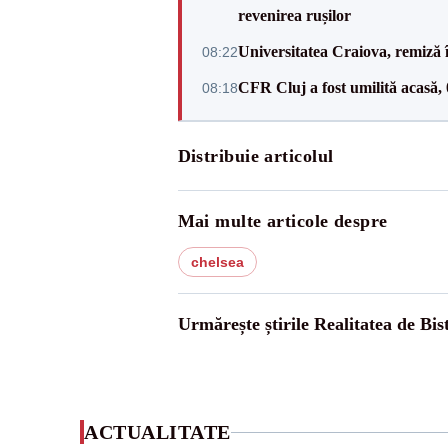
revenirea rușilor
Universitatea Craiova, remiză 
08:22
CFR Cluj a fost umilită acasă,
08:18
Distribuie articolul
Mai multe articole despre
chelsea
Urmărește știrile Realitatea de Bist
ACTUALITATE