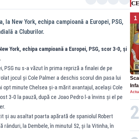
CE
1
a, la New York, echipa campioană a Europei, PSG,
dială a Cluburilor.
New York, echipa campioană a Europei, PSG, scor 3-0, şi
.
ei, PSG nu s-a văzut în prima repriză a finalei de pe
lat jocul şi Cole Palmer a deschis scorul din pasa lui
Scan
Inf
 opt minute Chelsea şi-a mărit avantajul, acelaşi Cole
Actua
proi
ost 3-0 la pauză, după ce Joao Pedro l-a învins şi el pe
er.
zit şi au asaltat poarta apărată de spaniolul Robert
rânduri, la Dembele, în minutul 52, şi la Vitinha, în