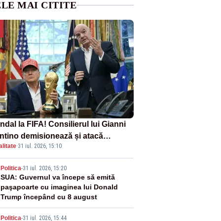
LE MAI CITITE
dal la FIFA! Consilierul lui Gianni
antino demisionează și atacă
litate
·
31 iul. 2026, 15:10
ectul privind investitorii străini
2
Politica
-
31 iul. 2026, 15:20
SUA: Guvernul va începe să emită
paşapoarte cu imaginea lui Donald
Trump începând cu 8 august
Politica
-
31 iul. 2026, 15:44