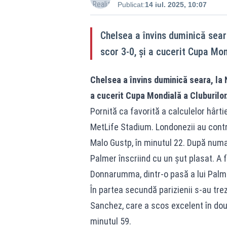
Publicat:
14 iul. 2025, 10:07
Chelsea a învins duminică sear
scor 3-0, şi a cucerit Cupa Mon
Chelsea a învins duminică seara, la 
a cucerit Cupa Mondială a Cluburilor
Pornită ca favorită a calculelor hârti
MetLife Stadium. Londonezii au contro
Malo Gustp, în minutul 22. După numai
Palmer înscriind cu un şut plasat. A f
Donnarumma, dintr-o pasă a lui Palm
În partea secundă parizienii s-au tre
Sanchez, care a scos excelent în două 
minutul 59.