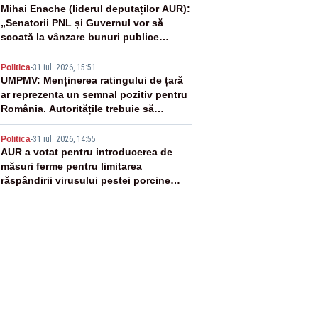
3
Mihai Enache (liderul deputaților AUR):
„Senatorii PNL și Guvernul vor să
scoată la vânzare bunuri publice
pentru a stinge datoriile pentru
4
vaccinurile Pfizer!”
Politica
-
31 iul. 2026, 15:51
UMPMV: Menținerea ratingului de țară
ar reprezenta un semnal pozitiv pentru
România. Autoritățile trebuie să
continue consolidarea stabilității
5
economice și financiare
Politica
-
31 iul. 2026, 14:55
AUR a votat pentru introducerea de
măsuri ferme pentru limitarea
răspândirii virusului pestei porcine
africane