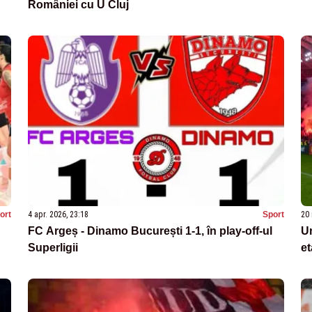
României cu U Cluj
ort
4 apr. 2026, 23:18
Sport
20 
FC Argeș - Dinamo București 1-1, în play-off-ul
Un
Superligii
et