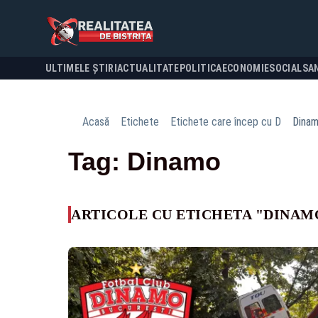
ULTIMELE ȘTIRI
ACTUALITATE
POLITICA
ECONOMIE
SOCIAL
SA
Acasă
Etichete
Etichete care încep cu D
Dina
Tag: Dinamo
ARTICOLE CU ETICHETA "DINAM