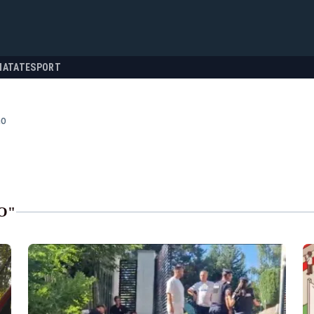
NATATE
SPORT
mo
O"