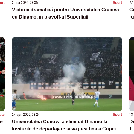
ort
3 mai 2026, 23:36
Sport
27 
Victorie dramatică pentru Universitatea Craiova
Co
cu Dinamo, în playoff-ul Superligii
ru
ate
24 apr. 2026, 08:24
Sport
13 
pe
Universitatea Craiova a eliminat Dinamo la
Di
loviturile de departajare și va juca finala Cupei
1,