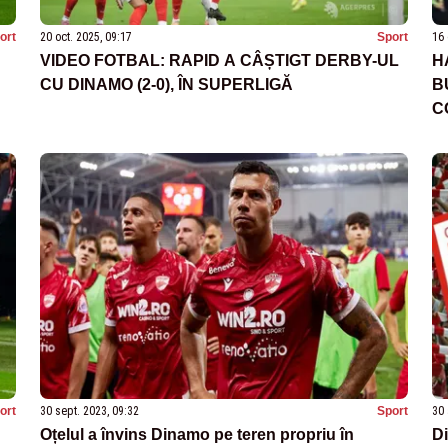
ort
20 oct. 2025, 09:17
Sport
16 
VIDEO FOTBAL: RAPID A CÂȘTIGT DERBY-UL
H
CU DINAMO (2-0), ÎN SUPERLIGĂ
B
C
ort
30 sept. 2023, 09:32
Sport
30 
Oțelul a învins Dinamo pe teren propriu în
Di