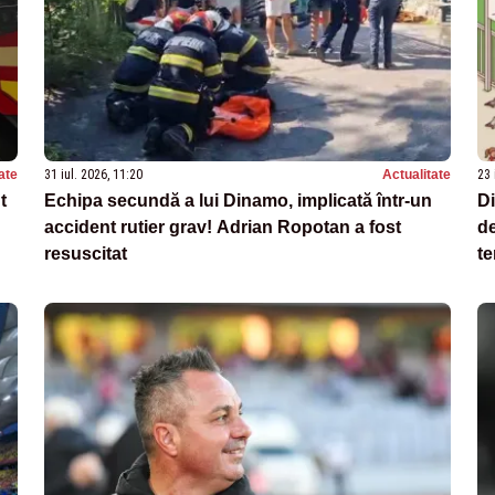
ate
31 iul. 2026, 11:20
Actualitate
23 
t
Echipa secundă a lui Dinamo, implicată într-un
D
accident rutier grav! Adrian Ropotan a fost
de
resuscitat
te