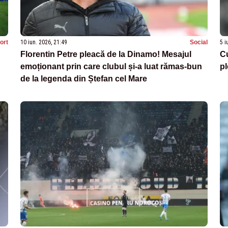
ort
10 iun. 2026, 21:49
Social
5 i
Florentin Petre pleacă de la Dinamo! Mesajul
Cu
emoționant prin care clubul și-a luat rămas-bun
pl
de la legenda din Ștefan cel Mare