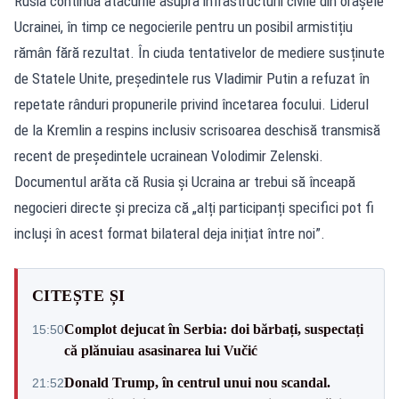
Rusia continuă atacurile asupra infrastructurii civile din orașele
Ucrainei, în timp ce negocierile pentru un posibil armistițiu
rămân fără rezultat. În ciuda tentativelor de mediere susținute
de Statele Unite, președintele rus Vladimir Putin a refuzat în
repetate rânduri propunerile privind încetarea focului. Liderul
de la Kremlin a respins inclusiv scrisoarea deschisă transmisă
recent de președintele ucrainean Volodimir Zelenski.
Documentul arăta că Rusia și Ucraina ar trebui să înceapă
negocieri directe și preciza că „alți participanți specifici pot fi
incluși în acest format bilateral deja inițiat între noi”.
CITEȘTE ȘI
Complot dejucat în Serbia: doi bărbați, suspectați
15:50
că plănuiau asasinarea lui Vučić
Donald Trump, în centrul unui nou scandal.
21:52