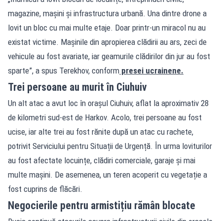
magazine, mașini și infrastructura urbană. Una dintre drone a
lovit un bloc cu mai multe etaje. Doar printr-un miracol nu au
existat victime. Mașinile din apropierea clădirii au ars, zeci de
vehicule au fost avariate, iar geamurile clădirilor din jur au fost
sparte”, a spus Terekhov, conform
presei ucrainene.
Trei persoane au murit în Ciuhuiv
Un alt atac a avut loc în orașul Ciuhuiv, aflat la aproximativ 28
de kilometri sud-est de Harkov. Acolo, trei persoane au fost
ucise, iar alte trei au fost rănite după un atac cu rachete,
potrivit Serviciului pentru Situații de Urgență. În urma loviturilor
au fost afectate locuințe, clădiri comerciale, garaje și mai
multe mașini. De asemenea, un teren acoperit cu vegetație a
fost cuprins de flăcări.
Negocierile pentru armistițiu rămân blocate