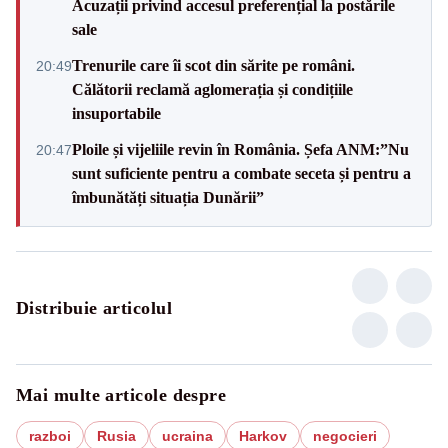
Acuzații privind accesul preferențial la postările
sale
Trenurile care îi scot din sărite pe români.
20:49
Călătorii reclamă aglomerația și condițiile
insuportabile
Ploile și vijeliile revin în România. Șefa ANM:”Nu
20:47
sunt suficiente pentru a combate seceta și pentru a
îmbunătăți situația Dunării”
Distribuie articolul
Mai multe articole despre
razboi
Rusia
ucraina
Harkov
negocieri