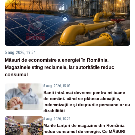
5 aug. 2026, 19:54
Măsuri de economisire a energiei în România.
Magazinele sting reclamele, iar autoritățile reduc
consumul
5 aug. 2026, 15:03
Banii intră mai devreme pentru milioane
de români: când se plătesc alocațiile,
indemnizațiile și drepturile persoanelor cu
dizabilități
5 aug. 2026, 10:29
Marile lanțuri de magazine din România
reduc consumul de energie. Ce MĂSURI