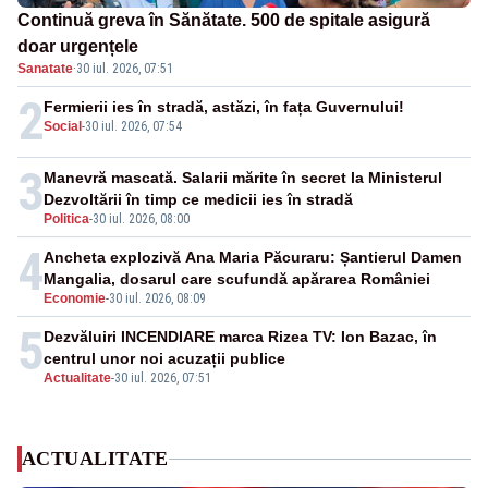
Continuă greva în Sănătate. 500 de spitale asigură
doar urgențele
Sanatate
·
30 iul. 2026, 07:51
2
Fermierii ies în stradă, astăzi, în fața Guvernului!
Social
-
30 iul. 2026, 07:54
3
Manevră mascată. Salarii mărite în secret la Ministerul
Dezvoltării în timp ce medicii ies în stradă
Politica
-
30 iul. 2026, 08:00
4
Ancheta explozivă Ana Maria Păcuraru: Șantierul Damen
Mangalia, dosarul care scufundă apărarea României
Economie
-
30 iul. 2026, 08:09
5
Dezvăluiri INCENDIARE marca Rizea TV: Ion Bazac, în
centrul unor noi acuzații publice
Actualitate
-
30 iul. 2026, 07:51
ACTUALITATE