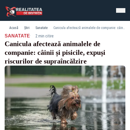
Acasă
Știri
Sanatate
Canicula afectează animalele de companie: câinii și pisicile, expuși riscurilor de supraîncălzire
·
SANATATE
2 min citire
Canicula afectează animalele de
companie: câinii și pisicile, expuși
riscurilor de supraîncălzire