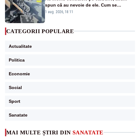
spun că au nevoie de ele. Cum se
pasează vina în plină criză energetică
1 aug. 2026, 18:11
CATEGORII POPULARE
Actualitate
Politica
Economie
Social
Sport
Sanatate
MAI MULTE ȘTIRI DIN
SANATATE