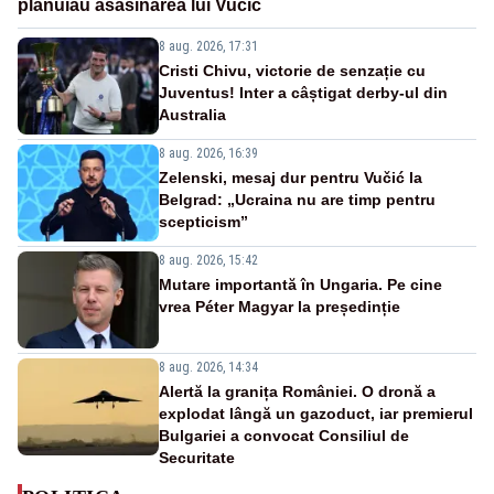
plănuiau asasinarea lui Vučić
8 aug. 2026, 17:31
Cristi Chivu, victorie de senzație cu
Juventus! Inter a câștigat derby-ul din
Australia
8 aug. 2026, 16:39
Zelenski, mesaj dur pentru Vučić la
Belgrad: „Ucraina nu are timp pentru
scepticism”
8 aug. 2026, 15:42
Mutare importantă în Ungaria. Pe cine
vrea Péter Magyar la președinție
8 aug. 2026, 14:34
Alertă la granița României. O dronă a
explodat lângă un gazoduct, iar premierul
Bulgariei a convocat Consiliul de
Securitate