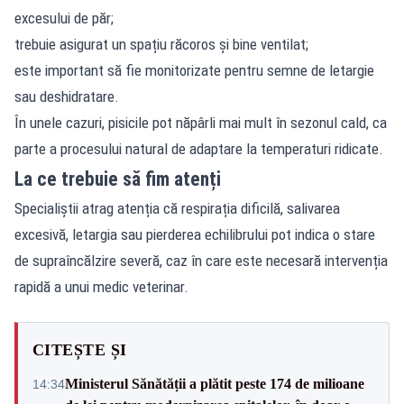
excesului de păr;
trebuie asigurat un spațiu răcoros și bine ventilat;
este important să fie monitorizate pentru semne de letargie
sau deshidratare.
În unele cazuri, pisicile pot năpârli mai mult în sezonul cald, ca
parte a procesului natural de adaptare la temperaturi ridicate.
La ce trebuie să fim atenți
Specialiștii atrag atenția că respirația dificilă, salivarea
excesivă, letargia sau pierderea echilibrului pot indica o stare
de supraîncălzire severă, caz în care este necesară intervenția
rapidă a unui medic veterinar.
CITEȘTE ȘI
Ministerul Sănătății a plătit peste 174 de milioane
14:34