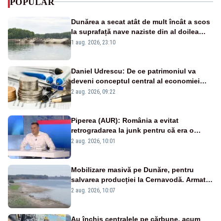
POPULAR
Dunărea a secat atât de mult încât a scos
la suprafață nave naziste din al doilea
război mondial
1 aug. 2026, 23:10
Daniel Udrescu: De ce patrimoniul va
deveni conceptul central al economiei
viitoare?
2 aug. 2026, 09:22
Piperea (AUR): România a evitat
retrogradarea la junk pentru că era o
catastrofă pentru bănci și fondurile de
2 aug. 2026, 10:01
pensii
Mobilizare masivă pe Dunăre, pentru
salvarea producției la Cernavodă. Armata
va detona o stâncă și va devia apa
2 aug. 2026, 10:07
fluviului - IMAGINI AERIENE
Au închis centralele pe cărbune, acum