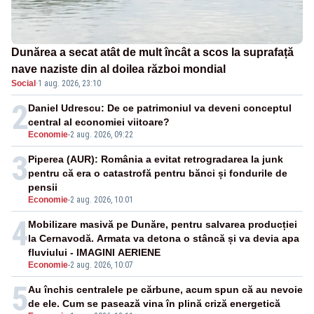
Dunărea a secat atât de mult încât a scos la suprafață
nave naziste din al doilea război mondial
Social
·
1 aug. 2026, 23:10
2
Daniel Udrescu: De ce patrimoniul va deveni conceptul
central al economiei viitoare?
Economie
-
2 aug. 2026, 09:22
3
Piperea (AUR): România a evitat retrogradarea la junk
pentru că era o catastrofă pentru bănci și fondurile de
pensii
Economie
-
2 aug. 2026, 10:01
4
Mobilizare masivă pe Dunăre, pentru salvarea producției
la Cernavodă. Armata va detona o stâncă și va devia apa
fluviului - IMAGINI AERIENE
Economie
-
2 aug. 2026, 10:07
5
Au închis centralele pe cărbune, acum spun că au nevoie
de ele. Cum se pasează vina în plină criză energetică