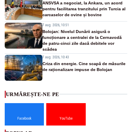
ANSVSA a negociat, la Ankara, un acord
pentru facilitarea tranzitului prin Turcia al
carcaselor de ovine și bovine
7 aug. 2026, 10:51
Bolojan: Nivelul Dunării asigură o
funcționare a centralei de la Cernavodă
de patru-cinci zile dacă debitele vor
scădea
7 aug. 2026, 10:43
Criza din energie. Cine scapă de măsurile
de raționalizare impuse de Bolojan
URMĂREȘTE-NE PE
Facebook
YouTube