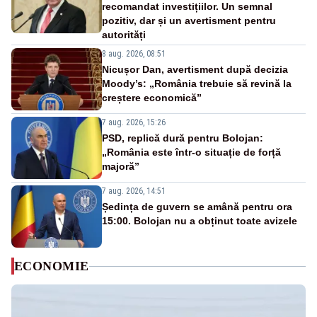
recomandat investițiilor. Un semnal
pozitiv, dar și un avertisment pentru
autorități
8 aug. 2026, 08:51
Nicușor Dan, avertisment după decizia
Moody’s: „România trebuie să revină la
creștere economică”
7 aug. 2026, 15:26
PSD, replică dură pentru Bolojan:
„România este într-o situație de forță
majoră”
7 aug. 2026, 14:51
Ședința de guvern se amână pentru ora
15:00. Bolojan nu a obținut toate avizele
ECONOMIE