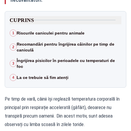
CUPRINS
Riscurile caniculei pentru animale
1
Recomandări pentru îngrijirea câinilor pe timp de
2
caniculă
Îngrijirea pisicilor în perioadele cu temperaturi de
3
foc
La ce trebuie să fim atenți
4
Pe timp de vară, câinii își reglează temperatura corporală în
principal prin respirație accelerată (gâfâit), deoarece nu
transpiră precum oamenii. Din acest motiv, sunt adesea
observați cu limba scoasă în zilele toride.