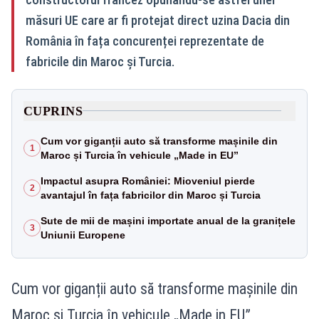
măsuri UE care ar fi protejat direct uzina Dacia din
România în fața concurenței reprezentate de
fabricile din Maroc și Turcia.
CUPRINS
Cum vor giganții auto să transforme mașinile din
1
Maroc și Turcia în vehicule „Made in EU”
Impactul asupra României: Mioveniul pierde
2
avantajul în fața fabricilor din Maroc și Turcia
Sute de mii de mașini importate anual de la granițele
3
Uniunii Europene
Cum vor giganții auto să transforme mașinile din
Maroc și Turcia în vehicule „Made in EU”