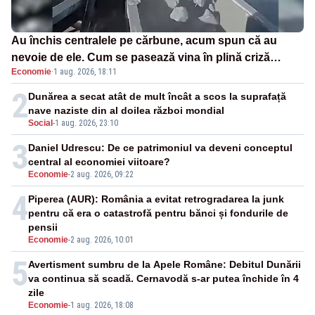
Au închis centralele pe cărbune, acum spun că au
nevoie de ele. Cum se pasează vina în plină criză
Economie
·
1 aug. 2026, 18:11
energetică
2
Dunărea a secat atât de mult încât a scos la suprafață
nave naziste din al doilea război mondial
Social
-
1 aug. 2026, 23:10
3
Daniel Udrescu: De ce patrimoniul va deveni conceptul
central al economiei viitoare?
Economie
-
2 aug. 2026, 09:22
4
Piperea (AUR): România a evitat retrogradarea la junk
pentru că era o catastrofă pentru bănci și fondurile de
pensii
Economie
-
2 aug. 2026, 10:01
5
Avertisment sumbru de la Apele Române: Debitul Dunării
va continua să scadă. Cernavodă s-ar putea închide în 4
zile
Economie
-
1 aug. 2026, 18:08