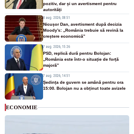
pozitiv, dar și un avertisment pentru
autorități
8 aug. 2026, 08:51
Nicușor Dan, avertisment după decizia
Moody’s: „România trebuie să revină la
creștere economică”
7 aug. 2026, 15:26
PSD, replică dură pentru Bolojan:
„România este într-o situație de forță
majoră”
7 aug. 2026, 14:51
Ședința de guvern se amână pentru ora
15:00. Bolojan nu a obținut toate avizele
ECONOMIE