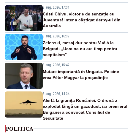
8 aug. 2026, 17:31
Cristi Chivu, victorie de senzație cu
Juventus! Inter a câștigat derby-ul din
Australia
8 aug. 2026, 16:39
Zelenski, mesaj dur pentru Vučić la
Belgrad: „Ucraina nu are timp pentru
scepticism”
8 aug. 2026, 15:42
Mutare importantă în Ungaria. Pe cine
vrea Péter Magyar la președinție
8 aug. 2026, 14:34
Alertă la granița României. O dronă a
explodat lângă un gazoduct, iar premierul
Bulgariei a convocat Consiliul de
Securitate
POLITICA