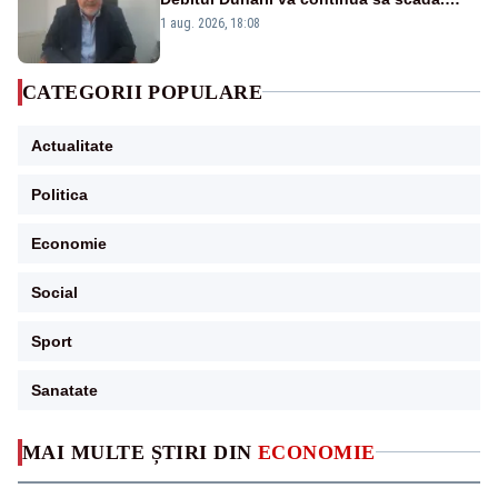
Cernavodă s-ar putea închide în 4 zile
1 aug. 2026, 18:08
CATEGORII POPULARE
Actualitate
Politica
Economie
Social
Sport
Sanatate
MAI MULTE ȘTIRI DIN
ECONOMIE