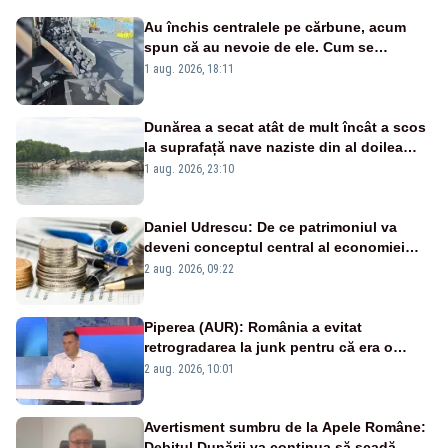
Au închis centralele pe cărbune, acum
spun că au nevoie de ele. Cum se
pasează vina în plină criză energetică
1 aug. 2026, 18:11
Dunărea a secat atât de mult încât a scos
la suprafață nave naziste din al doilea
război mondial
1 aug. 2026, 23:10
Daniel Udrescu: De ce patrimoniul va
deveni conceptul central al economiei
viitoare?
2 aug. 2026, 09:22
Piperea (AUR): România a evitat
retrogradarea la junk pentru că era o
catastrofă pentru bănci și fondurile de
2 aug. 2026, 10:01
pensii
Avertisment sumbru de la Apele Române:
Debitul Dunării va continua să scadă.