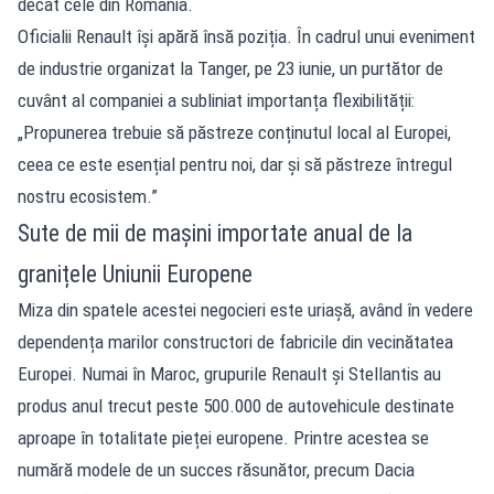
decât cele din România.
Oficialii Renault își apără însă poziția. În cadrul unui eveniment
de industrie organizat la Tanger, pe 23 iunie, un purtător de
cuvânt al companiei a subliniat importanța flexibilității:
„Propunerea trebuie să păstreze conținutul local al Europei,
ceea ce este esențial pentru noi, dar și să păstreze întregul
nostru ecosistem.”
Sute de mii de mașini importate anual de la
granițele Uniunii Europene
Miza din spatele acestei negocieri este uriașă, având în vedere
dependența marilor constructori de fabricile din vecinătatea
Europei. Numai în Maroc, grupurile Renault și Stellantis au
produs anul trecut peste 500.000 de autovehicule destinate
aproape în totalitate pieței europene. Printre acestea se
numără modele de un succes răsunător, precum Dacia