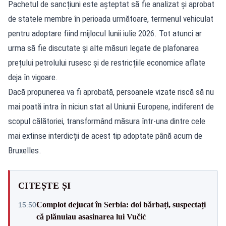
Pachetul de sancțiuni este așteptat să fie analizat și aprobat
de statele membre în perioada următoare, termenul vehiculat
pentru adoptare fiind mijlocul lunii iulie 2026. Tot atunci ar
urma să fie discutate și alte măsuri legate de plafonarea
prețului petrolului rusesc și de restricțiile economice aflate
deja în vigoare.
Dacă propunerea va fi aprobată, persoanele vizate riscă să nu
mai poată intra în niciun stat al Uniunii Europene, indiferent de
scopul călătoriei, transformând măsura într-una dintre cele
mai extinse interdicții de acest tip adoptate până acum de
Bruxelles.
CITEȘTE ȘI
Complot dejucat în Serbia: doi bărbați, suspectați
15:50
că plănuiau asasinarea lui Vučić