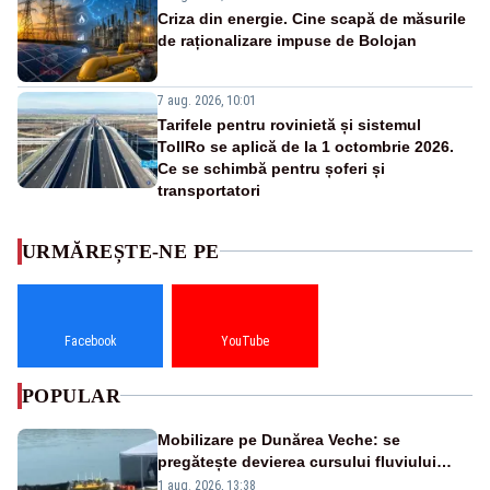
Criza din energie. Cine scapă de măsurile
de raționalizare impuse de Bolojan
7 aug. 2026, 10:01
Tarifele pentru rovinietă și sistemul
TollRo se aplică de la 1 octombrie 2026.
Ce se schimbă pentru șoferi și
transportatori
URMĂREȘTE-NE PE
Facebook
YouTube
POPULAR
Mobilizare pe Dunărea Veche: se
pregătește devierea cursului fluviului
către Cernavodă – VIDEO
1 aug. 2026, 13:38