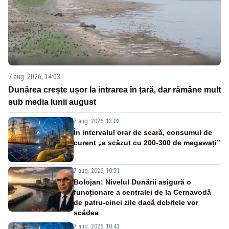
7 aug. 2026, 14:03
Dunărea crește ușor la intrarea în țară, dar rămâne mult
sub media lunii august
7 aug. 2026, 13:02
În intervalul orar de seară, consumul de
curent „a scăzut cu 200-300 de megawați”
7 aug. 2026, 10:51
Bolojan: Nivelul Dunării asigură o
funcționare a centralei de la Cernavodă
de patru-cinci zile dacă debitele vor
scădea
7 aug. 2026, 10:43