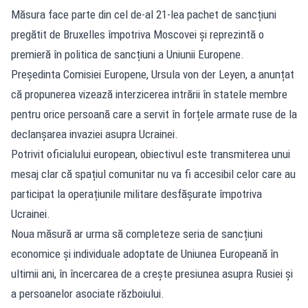
Măsura face parte din cel de-al 21-lea pachet de sancțiuni
pregătit de Bruxelles împotriva Moscovei și reprezintă o
premieră în politica de sancțiuni a Uniunii Europene.
Președinta Comisiei Europene, Ursula von der Leyen, a anunțat
că propunerea vizează interzicerea intrării în statele membre
pentru orice persoană care a servit în forțele armate ruse de la
declanșarea invaziei asupra Ucrainei.
Potrivit oficialului european, obiectivul este transmiterea unui
mesaj clar că spațiul comunitar nu va fi accesibil celor care au
participat la operațiunile militare desfășurate împotriva
Ucrainei.
Noua măsură ar urma să completeze seria de sancțiuni
economice și individuale adoptate de Uniunea Europeană în
ultimii ani, în încercarea de a crește presiunea asupra Rusiei și
a persoanelor asociate războiului.