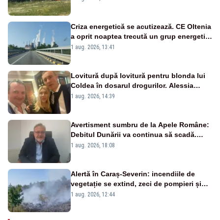
Criza energetică se acutizează. CE Oltenia
a oprit noaptea trecută un grup energetic
de la Rovinari
1 aug. 2026, 13:41
Lovitură după lovitură pentru blonda lui
Coldea în dosarul drogurilor. Alessia
Păcuraru explică decizia magistraților
1 aug. 2026, 14:39
Avertisment sumbru de la Apele Române:
Debitul Dunării va continua să scadă.
Cernavodă s-ar putea închide în 4 zile
1 aug. 2026, 18:08
Alertă în Caraș-Severin: incendiile de
vegetație se extind, zeci de pompieri și
silvicultori se luptă cu flăcările - VIDEO
1 aug. 2026, 12:44