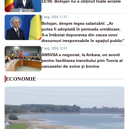
15:00. Bolojan nu a obținut toate avizele
7 aug. 2026, 11:51
Bolojan, despre legea salarizării: „Ar
putea fi adoptată în perioada următoare.
S-a întârziat depunerea din cauza unor
discursuri iresponsabile în spaţiul public”
7 aug. 2026, 10:57
ANSVSA a negociat, la Ankara, un acord
pentru facilitarea tranzitului prin Turcia al
carcaselor de ovine și bovine
ECONOMIE