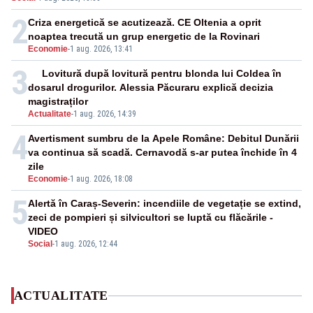
2
Criza energetică se acutizează. CE Oltenia a oprit
noaptea trecută un grup energetic de la Rovinari
Economie
-
1 aug. 2026, 13:41
3
Lovitură după lovitură pentru blonda lui Coldea în
dosarul drogurilor. Alessia Păcuraru explică decizia
magistraților
Actualitate
-
1 aug. 2026, 14:39
4
Avertisment sumbru de la Apele Române: Debitul Dunării
va continua să scadă. Cernavodă s-ar putea închide în 4
zile
Economie
-
1 aug. 2026, 18:08
5
Alertă în Caraș-Severin: incendiile de vegetație se extind,
zeci de pompieri și silvicultori se luptă cu flăcările -
VIDEO
Social
-
1 aug. 2026, 12:44
ACTUALITATE