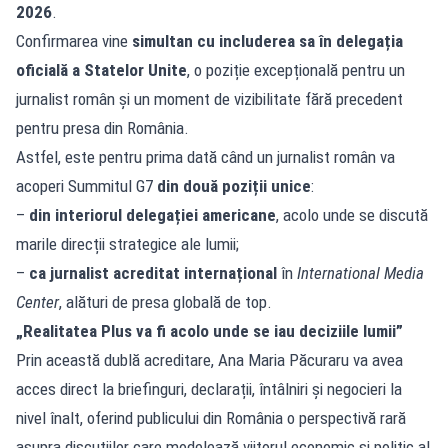
2026
.
Confirmarea vine
simultan cu includerea sa în delegația
oficială a Statelor Unite
, o poziție excepțională pentru un
jurnalist român și un moment de vizibilitate fără precedent
pentru presa din România.
Astfel, este pentru prima dată când un jurnalist român va
acoperi Summitul G7
din două poziții unice
:
–
din interiorul delegației americane
, acolo unde se discută
marile direcții strategice ale lumii;
–
ca jurnalist acreditat internațional
în
International Media
Center
, alături de presa globală de top.
„Realitatea Plus va fi acolo unde se iau deciziile lumii”
Prin această dublă acreditare, Ana Maria Păcuraru va avea
acces direct la briefinguri, declarații, întâlniri și negocieri la
nivel înalt, oferind publicului din România o perspectivă rară
asupra discuțiilor care modelează viitorul economic și politic al