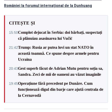
României la forumul internațional de la Dunhuang
CITEȘTE ȘI
Complot dejucat în Serbia: doi bărbați, suspectați
15:50
că plănuiau asasinarea lui Vučić
Trump: Rusia ar putea lovi un stat NATO în
21:42
această toamnă. Ce spune despre armele pentru
Ucraina
Gest superb făcut de Adrian Mutu pentru soția sa,
20:43
Sandra. Zeci de mii de oameni au văzut imaginile
Operațiune fără precedent pe Dunăre. Cum
19:45
funcționează digul din barje care ajută centrala de
la Cernavodă