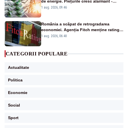
de energie. Prețurile cresc alarmant -
Analiză Realitatea Plus
1 aug. 2026, 09:46
România a scăpat de retrogradarea
economiei. Agenția Fitch menține ratingul
„BBB-” cu perspectivă negativă
1 aug. 2026, 06:48
CATEGORII POPULARE
Actualitate
Politica
Economie
Social
Sport