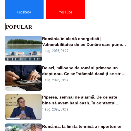
Facebook
YouTube
POPULAR
România în alertă energetică |
Vulnerabilitatea de pe Dunăre care pune
în pericol Centrala Cernavodă era
1 aug. 2026, 09:32
cunoscută de pe vremea lui Ceaușescu
De azi, milioane de români primesc un
drept nou. Ce se întâmplă dacă ți se strică
un produs
1 aug. 2026, 09:37
Piperea, semnal de alarmă. De ce este
bine să avem bani cash, în contextul
alertei energetice?
1 aug. 2026, 09:39
România, la limita tehnică a importurilor