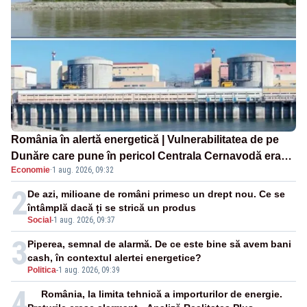
România în alertă energetică | Vulnerabilitatea de pe
Dunăre care pune în pericol Centrala Cernavodă era
Economie
·
1 aug. 2026, 09:32
cunoscută de pe vremea lui Ceaușescu
2
De azi, milioane de români primesc un drept nou. Ce se
întâmplă dacă ți se strică un produs
Social
-
1 aug. 2026, 09:37
3
Piperea, semnal de alarmă. De ce este bine să avem bani
cash, în contextul alertei energetice?
Politica
-
1 aug. 2026, 09:39
4
România, la limita tehnică a importurilor de energie.