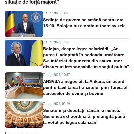
situație de forță majoră”
7 aug. 2026, 14:51
Ședința de guvern se amână pentru ora
15:00. Bolojan nu a obținut toate avizele
7 aug. 2026, 11:51
Bolojan, despre legea salarizării: „Ar
putea fi adoptată în perioada următoare.
S-a întârziat depunerea din cauza unor
discursuri iresponsabile în spaţiul public”
7 aug. 2026, 10:57
ANSVSA a negociat, la Ankara, un acord
pentru facilitarea tranzitului prin Turcia al
carcaselor de ovine și bovine
7 aug. 2026, 09:49
Senatorii și deputații rămân la muncă.
Sesiunea extraordinară, prelungită până
la votul pe legea salarizării