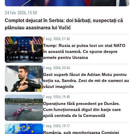
24 feb. 2026, 15:50
Complot dejucat în Serbia: doi bărbați, suspectați că
plănuiau asasinarea lui Vučić
7 aug. 2026, 21:42
Trump: Rusia ar putea lovi un stat NATO
în această toamnă. Ce spune despre
armele pentru Ucraina
7 aug. 2026, 20:43
Gest superb făcut de Adrian Mutu pentru
soția sa, Sandra. Zeci de mii de oameni au
văzut imaginile
7 aug. 2026, 19:45
Operațiune fără precedent pe Dunăre.
Cum funcționează digul din barje care
ajută centrala de la Cernavodă
7 aug. 2026, 19:17
România, sub monitorizarea Comisiei