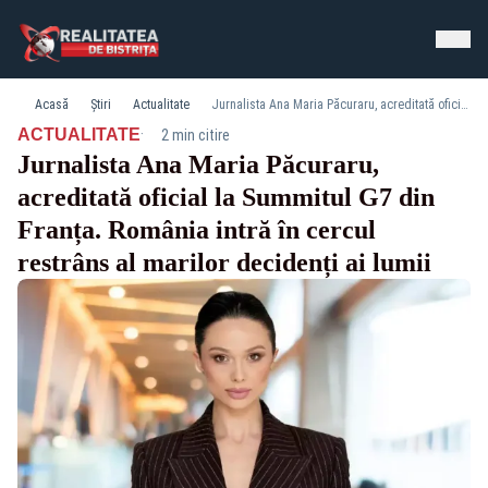
Acasă
Știri
Actualitate
Jurnalista Ana Maria Păcuraru, acreditată oficial la Summitul G7 din Franța. România intră în cercul restrâns al marilor decidenți ai lumii
·
ACTUALITATE
2 min citire
Jurnalista Ana Maria Păcuraru,
acreditată oficial la Summitul G7 din
Franța. România intră în cercul
restrâns al marilor decidenți ai lumii