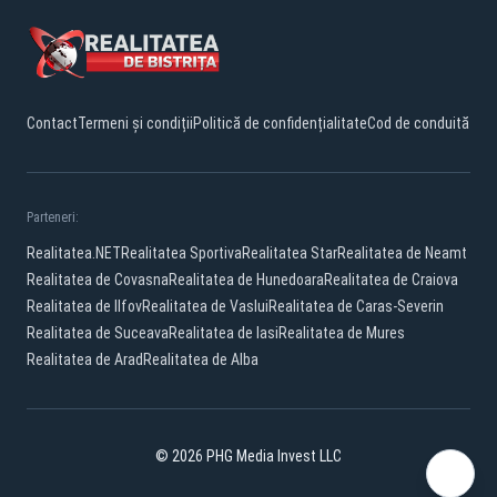
Contact
Termeni și condiții
Politică de confidențialitate
Cod de conduită
Parteneri:
Realitatea.NET
Realitatea Sportiva
Realitatea Star
Realitatea de Neamt
Realitatea de Covasna
Realitatea de Hunedoara
Realitatea de Craiova
Realitatea de Ilfov
Realitatea de Vaslui
Realitatea de Caras-Severin
Realitatea de Suceava
Realitatea de Iasi
Realitatea de Mures
Realitatea de Arad
Realitatea de Alba
© 2026 PHG Media Invest LLC
Facebook
YouTube