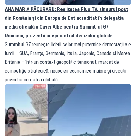
ANA MARIA PĂCURARU: Realitatea Plus TV, singurul post
din România și din Europa de Est acreditat în delegația
media oficială a Casei Albe pentru Summit-ul G7
România, prezentă în epicentrul deciziilor globale
Summitul G7 reunește liderii celor mai puternice democrații ale
lumii – SUA, Franța, Germania, Italia, Japonia, Canada și Marea
Britanie – într-un context geopolitic tensionat, marcat de
competiție strategică, negocieri economice majore și discuții
privind securitatea globală.