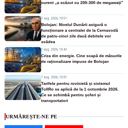
curent „a scăzut cu 200-300 de megawați”
7 aug. 2026, 10:51
Bolojan: Nivelul Dunării asigură o
funcționare a centralei de la Cernavodă
de patru-cinci zile dacă debitele vor
scădea
7 aug. 2026, 10:43
Criza din energie. Cine scapă de măsurile
de raționalizare impuse de Bolojan
7 aug. 2026, 10:01
Tarifele pentru rovinietă și sistemul
TollRo se aplică de la 1 octombrie 2026.
Ce se schimbă pentru șoferi și
transportatori
URMĂREȘTE-NE PE