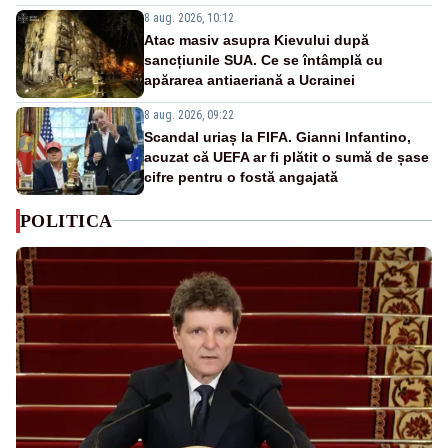
8 aug. 2026, 10:12
Atac masiv asupra Kievului după
sancțiunile SUA. Ce se întâmplă cu
apărarea antiaeriană a Ucrainei
8 aug. 2026, 09:22
Scandal uriaș la FIFA. Gianni Infantino,
acuzat că UEFA ar fi plătit o sumă de șase
cifre pentru o fostă angajată
POLITICA