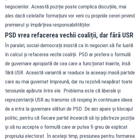
negocierilor. Această poziție poate complica discuțiile, mai
ales dacă celelalte formațiuni vor veni cu propriile cereri privind
premierul și împărțirea responsabilităților.
PSD vrea refacerea vechii coaliții, dar fără USR
În paralel, social-democrații insistă ca în negocieri să fie luată
în calcul și refacerea vechii coaliții. PSD ar prefera o formulă
de guvernare apropiată de cea care a funcționat înainte, însă
fără USR. Această variantă ar readuce la aceeași masă partide
care au mai guvernat împreună, dar nu rezolvă neapărat toate
tensiunile apărute între ele. Problema este că liberalii și
reprezentanții USR au transmis că resping în continuare ideea
de a intra la guvernare alături de PSD. De aici apare și blocajul
politic, pentru că fiecare partid încearcă să își păstreze poziția
și să nu accepte o formulă care ar putea fi greu de explicat
propriului electorat. În același timp, presiunea pentru formarea