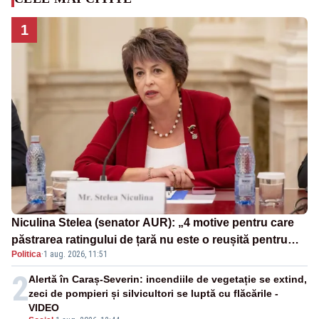
1
Niculina Stelea (senator AUR): „4 motive pentru care
păstrarea ratingului de țară nu este o reușită pentru
Politica
·
1 aug. 2026, 11:51
Guvernul Bolojan”
2
Alertă în Caraș-Severin: incendiile de vegetație se extind,
zeci de pompieri și silvicultori se luptă cu flăcările -
VIDEO