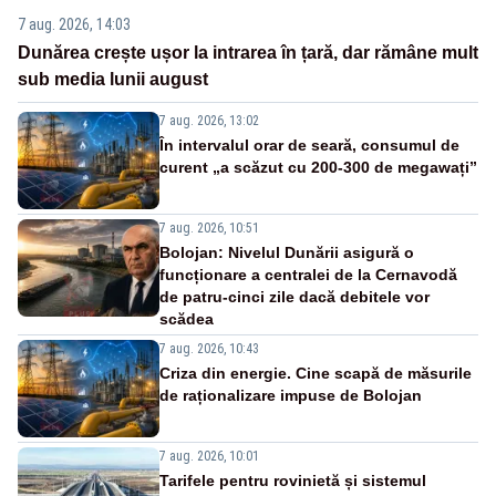
7 aug. 2026, 14:03
Dunărea crește ușor la intrarea în țară, dar rămâne mult
sub media lunii august
7 aug. 2026, 13:02
În intervalul orar de seară, consumul de
curent „a scăzut cu 200-300 de megawați”
7 aug. 2026, 10:51
Bolojan: Nivelul Dunării asigură o
funcționare a centralei de la Cernavodă
de patru-cinci zile dacă debitele vor
scădea
7 aug. 2026, 10:43
Criza din energie. Cine scapă de măsurile
de raționalizare impuse de Bolojan
7 aug. 2026, 10:01
Tarifele pentru rovinietă și sistemul