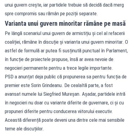
unui guvern crește, iar partidele trebuie să decidă dacă merg
spre compromis sau rămân pe poziții separate.
Varianta unui guvern minoritar rămâne pe masă
Pe lângă scenariul unui guvern de armistițiu și cel al refacerii
coaliției, rămâne în discuție și varianta unui guvern minoritar. O
astfel de formulă ar putea fi susținută punctual în Parlament,
în funcție de proiectele propuse, însă ar avea nevoie de
negocieri permanente pentru a trece legile importante.
PSD a anunțat deja public că propunerea sa pentru funcția de
premier este Sorin Grindeanu. De cealaltă parte, a fost
avansat numele lui Siegfried Mureșan. Așadar, partidele intră
în negocieri nu doar cu variante diferite de guvernare, ci și cu
propuneri diferite pentru conducerea viitorului executiv.
Această diferență poate deveni una dintre cele mai sensibile
teme ale discuțiilor.