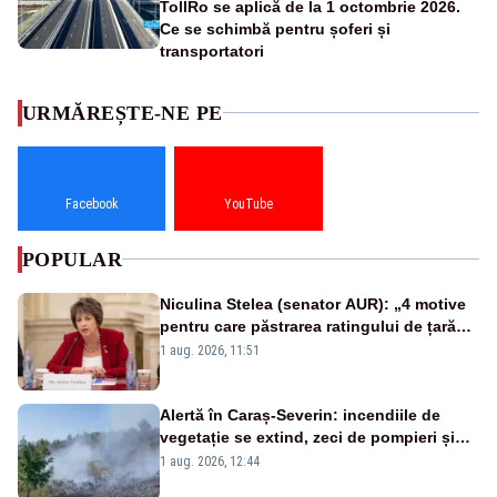
TollRo se aplică de la 1 octombrie 2026.
Ce se schimbă pentru șoferi și
transportatori
URMĂREȘTE-NE PE
Facebook
YouTube
POPULAR
Niculina Stelea (senator AUR): „4 motive
pentru care păstrarea ratingului de țară
nu este o reușită pentru Guvernul
1 aug. 2026, 11:51
Bolojan”
Alertă în Caraș-Severin: incendiile de
vegetație se extind, zeci de pompieri și
silvicultori se luptă cu flăcările - VIDEO
1 aug. 2026, 12:44