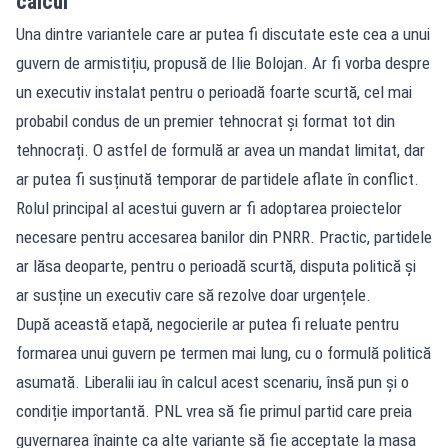
calcul
Una dintre variantele care ar putea fi discutate este cea a unui
guvern de armistițiu, propusă de Ilie Bolojan. Ar fi vorba despre
un executiv instalat pentru o perioadă foarte scurtă, cel mai
probabil condus de un premier tehnocrat și format tot din
tehnocrați. O astfel de formulă ar avea un mandat limitat, dar
ar putea fi susținută temporar de partidele aflate în conflict.
Rolul principal al acestui guvern ar fi adoptarea proiectelor
necesare pentru accesarea banilor din PNRR. Practic, partidele
ar lăsa deoparte, pentru o perioadă scurtă, disputa politică și
ar susține un executiv care să rezolve doar urgențele.
După această etapă, negocierile ar putea fi reluate pentru
formarea unui guvern pe termen mai lung, cu o formulă politică
asumată. Liberalii iau în calcul acest scenariu, însă pun și o
condiție importantă. PNL vrea să fie primul partid care preia
guvernarea înainte ca alte variante să fie acceptate la masa