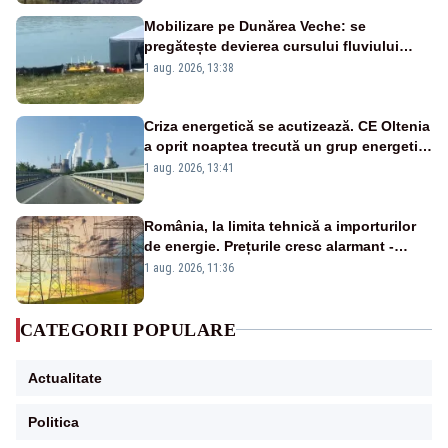
Mobilizare pe Dunărea Veche: se
pregătește devierea cursului fluviului
către Cernavodă – VIDEO
1 aug. 2026, 13:38
Criza energetică se acutizează. CE Oltenia
a oprit noaptea trecută un grup energetic
de la Rovinari
1 aug. 2026, 13:41
România, la limita tehnică a importurilor
de energie. Prețurile cresc alarmant -
Analiză Realitatea Plus
1 aug. 2026, 11:36
CATEGORII POPULARE
Actualitate
Politica