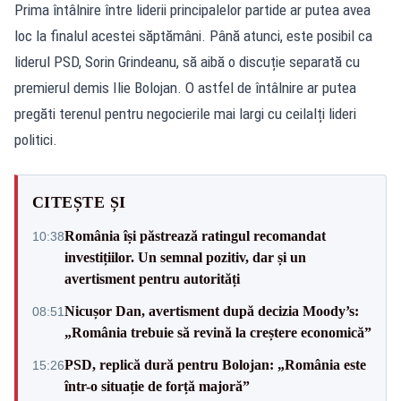
Prima întâlnire între liderii principalelor partide ar putea avea
loc la finalul acestei săptămâni. Până atunci, este posibil ca
liderul PSD, Sorin Grindeanu, să aibă o discuție separată cu
premierul demis Ilie Bolojan. O astfel de întâlnire ar putea
pregăti terenul pentru negocierile mai largi cu ceilalți lideri
politici.
CITEȘTE ȘI
România își păstrează ratingul recomandat
10:38
investițiilor. Un semnal pozitiv, dar și un
avertisment pentru autorități
Nicușor Dan, avertisment după decizia Moody’s:
08:51
„România trebuie să revină la creștere economică”
PSD, replică dură pentru Bolojan: „România este
15:26
într-o situație de forță majoră”