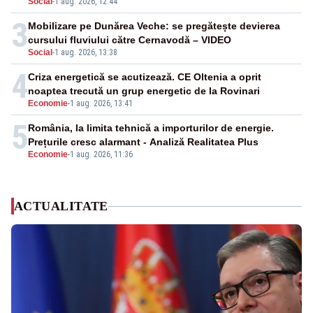
Social
-
1 aug. 2026, 12:44
3
Mobilizare pe Dunărea Veche: se pregătește devierea
cursului fluviului către Cernavodă – VIDEO
Social
-
1 aug. 2026, 13:38
4
Criza energetică se acutizează. CE Oltenia a oprit
noaptea trecută un grup energetic de la Rovinari
Economie
-
1 aug. 2026, 13:41
5
România, la limita tehnică a importurilor de energie.
Prețurile cresc alarmant - Analiză Realitatea Plus
Economie
-
1 aug. 2026, 11:36
ACTUALITATE