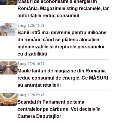
Măsuri de economisire a energiei în
România. Magazinele sting reclamele, iar
autoritățile reduc consumul
5 aug. 2026, 15:03
Banii intră mai devreme pentru milioane
de români: când se plătesc alocațiile,
indemnizațiile și drepturile persoanelor
cu dizabilități
5 aug. 2026, 10:29
Marile lanțuri de magazine din România
reduc consumul de energie. Ce MĂSURI
au anunțat retailerii
5 aug. 2026, 09:46
Scandal în Parlament pe tema
centralelor pe cărbune. Vot decisiv în
Camera Deputaților