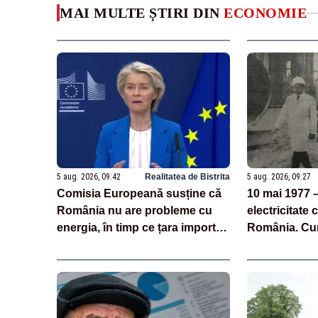
MAI MULTE ȘTIRI DIN
ECONOMIE
5 aug. 2026, 09:42
Realitatea de Bistrita
5 aug. 2026, 09:27
Comisia Europeană susține că
10 mai 1977 
România nu are probleme cu
electricitate 
energia, în timp ce țara importă
România. Cum
masiv de la patru vecini
Ceașescu uni
național