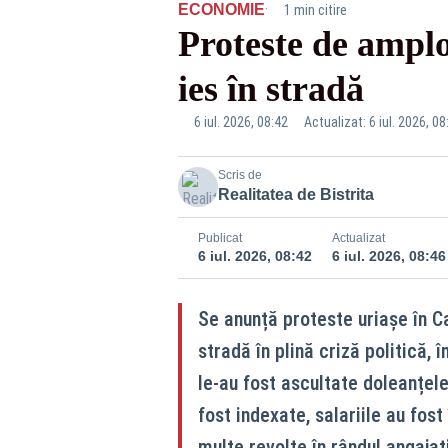
·
ECONOMIE
1 min citire
Proteste de amplo
ies în stradă
6 iul. 2026, 08:42
Actualizat: 6 iul. 2026, 08
Scris de
Realitatea de Bistrita
Publicat
Actualizat
6 iul. 2026, 08:42
6 iul. 2026, 08:46
Se anunță proteste uriașe în Ca
stradă în plină criză politică,
le-au fost ascultate doleanțele 
fost indexate, salariile au fost
multe revolte în rândul angajați