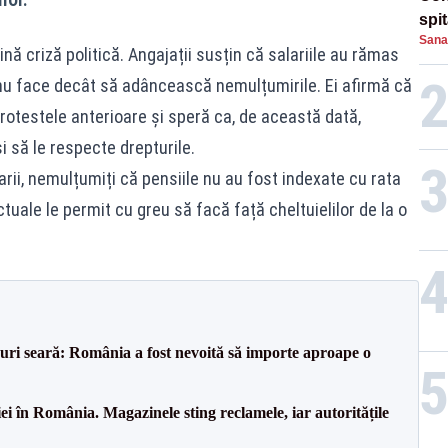
spi
Sana
ă criză politică. Angajații susțin că salariile au rămas
i nu face decât să adâncească nemulțumirile. Ei afirmă că
protestele anterioare și speră ca, de această dată,
și să le respecte drepturile.
arii, nemulțumiți că pensiile nu au fost indexate cu rata
ctuale le permit cu greu să facă față cheltuielilor de la o
ri seară: România a fost nevoită să importe aproape o
i în România. Magazinele sting reclamele, iar autoritățile