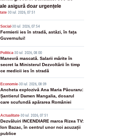
tale asigură doar urgențele
tate
·
30 iul. 2026, 07:51
2
Social
-
30 iul. 2026, 07:54
Fermierii ies în stradă, astăzi, în fața
Guvernului!
3
Politica
-
30 iul. 2026, 08:00
Manevră mascată. Salarii mărite în
secret la Ministerul Dezvoltării în timp
ce medicii ies în stradă
4
Economie
-
30 iul. 2026, 08:09
Ancheta explozivă Ana Maria Păcuraru:
Șantierul Damen Mangalia, dosarul
care scufundă apărarea României
5
Actualitate
-
30 iul. 2026, 07:51
Dezvăluiri INCENDIARE marca Rizea TV:
Ion Bazac, în centrul unor noi acuzații
publice