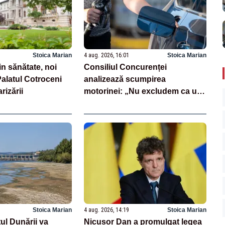
Stoica Marian
4 aug. 2026, 16:01
Stoica Marian
in sănătate, noi
Consiliul Concurenței
Palatul Cotroceni
analizează scumpirea
rizării
motorinei: „Nu excludem ca unii
operatori să fi profitat”
Stoica Marian
4 aug. 2026, 14:19
Stoica Marian
ul Dunării va
Nicușor Dan a promulgat legea