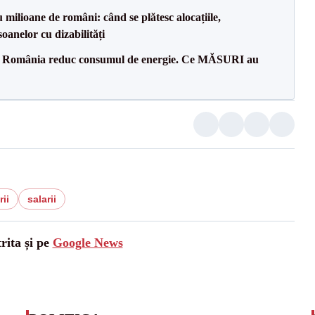
milioane de români: când se plătesc alocațiile,
soanelor cu dizabilități
in România reduc consumul de energie. Ce MĂSURI au
rii
salarii
rita și pe
Google News