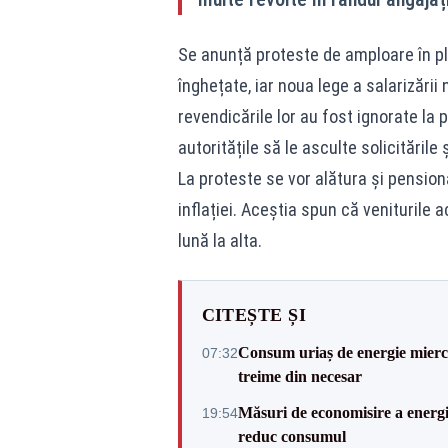
Se anunță proteste de amploare în plin
înghețate, iar noua lege a salarizări
revendicările lor au fost ignorate la 
autoritățile să le asculte solicitările 
La proteste se vor alătura și pension
inflației. Aceștia spun că veniturile a
lună la alta.
CITEȘTE ȘI
Consum uriaș de energie miercu
07:32
treime din necesar
Măsuri de economisire a energie
19:54
reduc consumul