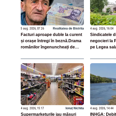
5 aug. 2026, 07:26
Realitatea de Bistrita
4 aug. 2026, 16:04
Facturi aproape duble la curent
Sindicatele d
și orașe întregi în beznă.Drama
negocieri la 
românilor îngenuncheați de
pe Legea sala
scumpiri. Mărturii emoționante
4 aug. 2026, 15:17
Ionuț Nichita
4 aug. 2026, 14:44
Supermarketurile iau măsuri
INHGA: Debit