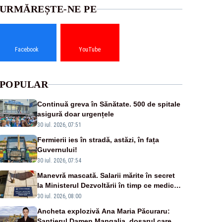
URMĂREȘTE-NE PE
Facebook
YouTube
POPULAR
Continuă greva în Sănătate. 500 de spitale
asigură doar urgențele
30 iul. 2026, 07:51
Fermierii ies în stradă, astăzi, în fața
Guvernului!
30 iul. 2026, 07:54
Manevră mascată. Salarii mărite în secret
la Ministerul Dezvoltării în timp ce medicii
ies în stradă
30 iul. 2026, 08:00
Ancheta explozivă Ana Maria Păcuraru:
Șantierul Damen Mangalia, dosarul care