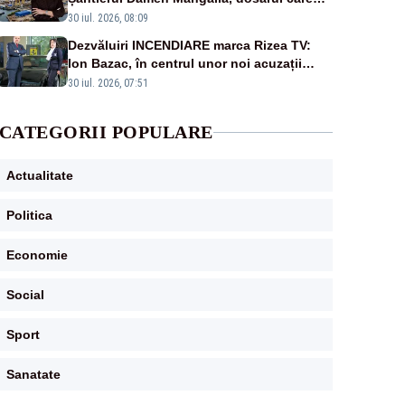
scufundă apărarea României
30 iul. 2026, 08:09
Dezvăluiri INCENDIARE marca Rizea TV:
Ion Bazac, în centrul unor noi acuzații
publice
30 iul. 2026, 07:51
CATEGORII POPULARE
Actualitate
Politica
Economie
Social
Sport
Sanatate