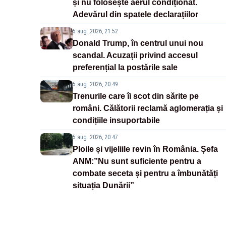
și nu folosește aerul condiționat.
Adevărul din spatele declarațiilor
5 aug. 2026, 21:52
Donald Trump, în centrul unui nou
scandal. Acuzații privind accesul
preferențial la postările sale
5 aug. 2026, 20:49
Trenurile care îi scot din sărite pe
români. Călătorii reclamă aglomerația și
condițiile insuportabile
5 aug. 2026, 20:47
Ploile și vijeliile revin în România. Șefa
ANM:”Nu sunt suficiente pentru a
combate seceta și pentru a îmbunătăți
situația Dunării”