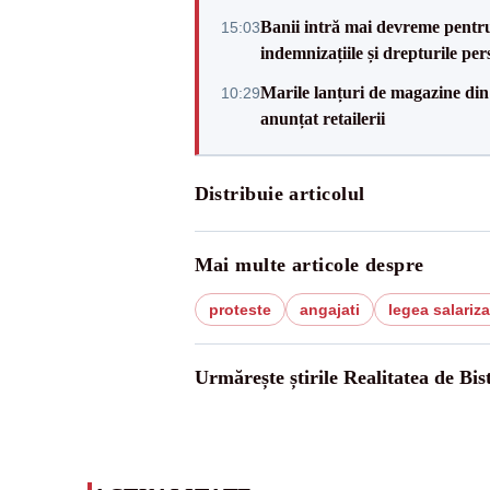
Banii intră mai devreme pentru 
15:03
indemnizațiile și drepturile per
Marile lanțuri de magazine d
10:29
anunțat retailerii
Distribuie articolul
Mai multe articole despre
proteste
angajati
legea salariza
Urmărește știrile Realitatea de Bist