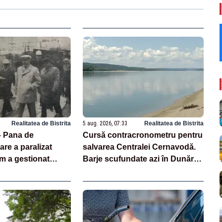
Realitatea de Bistrita
5 aug. 2026, 07:33
Realitatea de Bistrita
– Pana de
Cursă contracronometru pentru
care a paralizat
salvarea Centralei Cernavodă.
 a gestionat
Barje scufundate azi în Dunăre
cul blackout
pentru creșterea nivelului apei