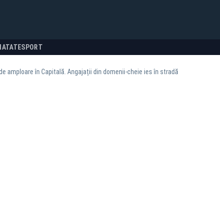
NATATE
SPORT
de amploare în Capitală. Angajații din domenii-cheie ies în stradă