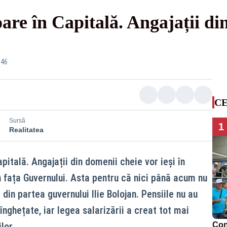
are în Capitală. Angajații di
:46
CE
Sursă
1
Realitatea
pitală. Angajații din domenii cheie vor ieși în
 în fața Guvernului. Asta pentru că nici până acum nu
din partea guvernului Ilie Bolojan. Pensiile nu au
 înghețate, iar legea salarizării a creat tot mai
lor.
Con