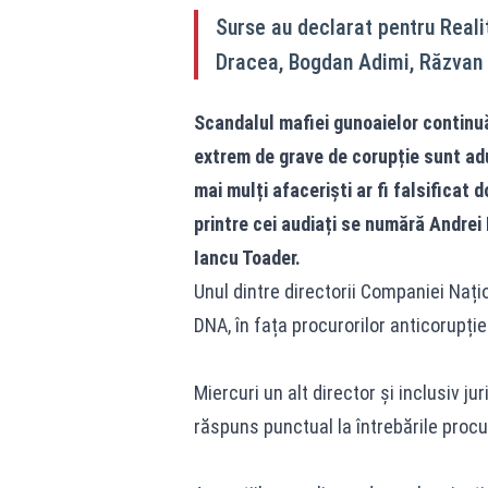
Surse au declarat pentru Reali
Dracea, Bogdan Adimi, Răzvan 
Scandalul
mafiei gunoaielor
continuă
extrem de grave de corupție sunt adu
mai mulți afaceriști ar fi falsifica
printre cei audiați se numără Andre
Iancu Toader.
Unul dintre directorii Companiei Nați
DNA, în fața procurorilor anticorupție
Miercuri un alt director și inclusiv j
răspuns punctual la întrebările procur