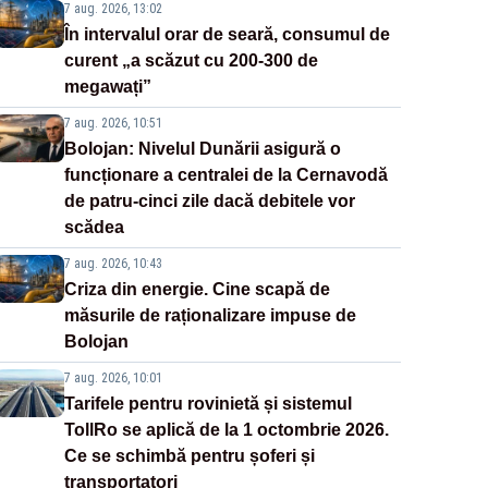
7 aug. 2026, 13:02
În intervalul orar de seară, consumul de
curent „a scăzut cu 200-300 de
megawați”
7 aug. 2026, 10:51
Bolojan: Nivelul Dunării asigură o
funcționare a centralei de la Cernavodă
de patru-cinci zile dacă debitele vor
scădea
7 aug. 2026, 10:43
Criza din energie. Cine scapă de
măsurile de raționalizare impuse de
Bolojan
7 aug. 2026, 10:01
Tarifele pentru rovinietă și sistemul
TollRo se aplică de la 1 octombrie 2026.
Ce se schimbă pentru șoferi și
transportatori