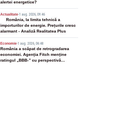
alertei energetice?
4
Actualitate
-
1 aug. 2026, 09:46
România, la limita tehnică a
importurilor de energie. Prețurile cresc
alarmant - Analiză Realitatea Plus
5
Economie
-
1 aug. 2026, 06:48
România a scăpat de retrogradarea
economiei. Agenția Fitch menține
ratingul „BBB-” cu perspectivă
negativă