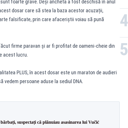
i sunt foarte grave. Deși ancheta a fost deschisă în anul
n acest dosar care să stea la baza acestor acuzații,
rte falsificate, prin care afaceriștii voiau să pună
făcut firme paravan și ar fi profitat de oameni-cheie din
 acest lucru.
alitatea PLUS, în acest dosar este un maraton de audieri
 să vedem persoane aduse la sediul DNA.
bărbați, suspectați că plănuiau asasinarea lui Vučić