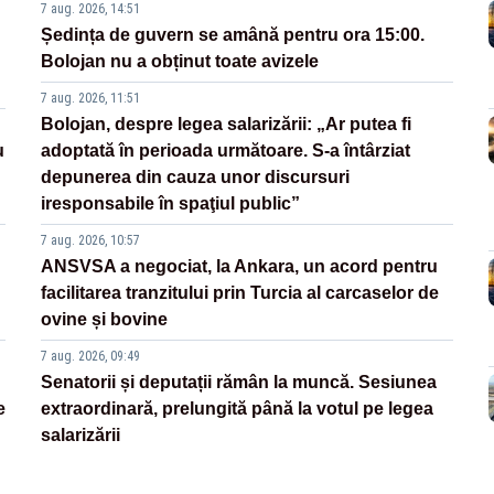
7 aug. 2026, 14:51
Ședința de guvern se amână pentru ora 15:00.
Bolojan nu a obținut toate avizele
7 aug. 2026, 11:51
Bolojan, despre legea salarizării: „Ar putea fi
u
adoptată în perioada următoare. S-a întârziat
depunerea din cauza unor discursuri
iresponsabile în spaţiul public”
7 aug. 2026, 10:57
ANSVSA a negociat, la Ankara, un acord pentru
facilitarea tranzitului prin Turcia al carcaselor de
ovine și bovine
7 aug. 2026, 09:49
Senatorii și deputații rămân la muncă. Sesiunea
e
extraordinară, prelungită până la votul pe legea
salarizării