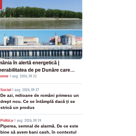
ânia în alertă energetică |
nerabilitatea de pe Dunăre care
omie
·
1 aug. 2026, 09:32
e în pericol Centrala Cernavodă era
oscută de pe vremea lui Ceaușescu
2
Social
-
1 aug. 2026, 09:37
De azi, milioane de români primesc un
drept nou. Ce se întâmplă dacă ți se
strică un produs
3
Politica
-
1 aug. 2026, 09:39
Piperea, semnal de alarmă. De ce este
bine să avem bani cash, în contextul