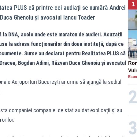
1
tatea PLUS că printre cei audiați se numără Andrei
Duca Ghenoiu și avocatul Iancu Toader
 la DNA, acolo unde este maraton de
audieri.
Acuzații
se la adresa funcționarilor din doua instituții, după ce
t documente. Surse au declarat pentru Realitatea PLUS că
i Dracea, Bogdan Adimi, Răzvan Duca Ghenoiu și avocatul
Rom
Vul
Econ
pun
onale Aeroporturi București ar urma să ajungă la sediul
cun
.
urista companiei companiei de stat au dat explicații și au
orilor.