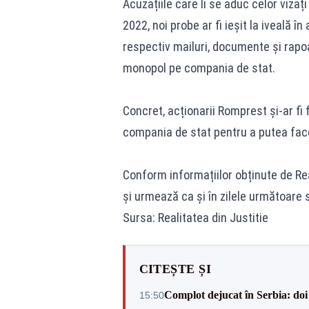
Acuzațiile care li se aduc celor vizaț
2022, noi probe ar fi ieșit la iveală î
respectiv mailuri, documente și rapoa
monopol pe compania de stat.
Concret, acționarii Romprest și-ar fi 
compania de stat pentru a putea face
Conform informațiilor obținute de Re
și urmează ca și în zilele următoare
Sursa: Realitatea din Justitie
CITEȘTE ȘI
Complot dejucat în Serbia: doi 
15:50