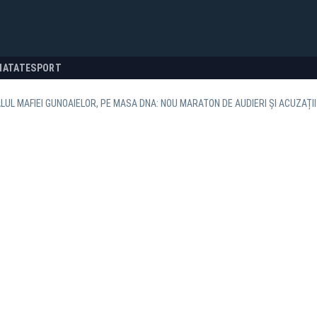
NATATE
SPORT
UL MAFIEI GUNOAIELOR, PE MASA DNA: NOU MARATON DE AUDIERI ȘI ACUZAȚI