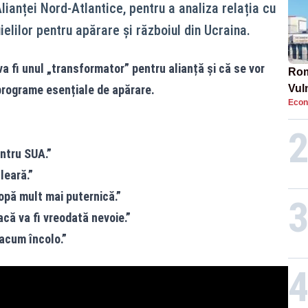
lianței Nord-Atlantice, pentru a analiza relația cu
ielilor pentru apărare și războiul din Ucraina.
 fi unul „transformator” pentru alianță și că se vor
Rom
programe esențiale de apărare.
Vul
Econ
pun
cun
ntru SUA.”
leară.”
opă mult mai puternică.”
că va fi vreodată nevoie.”
acum încolo.”