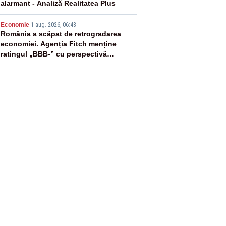
alarmant - Analiză Realitatea Plus
5
Economie
-
1 aug. 2026, 06:48
România a scăpat de retrogradarea
economiei. Agenția Fitch menține
ratingul „BBB-” cu perspectivă
negativă