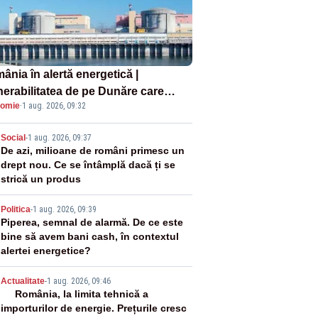
ânia în alertă energetică |
nerabilitatea de pe Dunăre care
omie
·
1 aug. 2026, 09:32
e în pericol Centrala Cernavodă era
oscută de pe vremea lui Ceaușescu
2
Social
-
1 aug. 2026, 09:37
De azi, milioane de români primesc un
drept nou. Ce se întâmplă dacă ți se
strică un produs
3
Politica
-
1 aug. 2026, 09:39
Piperea, semnal de alarmă. De ce este
bine să avem bani cash, în contextul
alertei energetice?
4
Actualitate
-
1 aug. 2026, 09:46
România, la limita tehnică a
importurilor de energie. Prețurile cresc