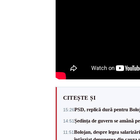
CITEȘTE ȘI
PSD, replică dură pentru Boloj
15:26
Ședința de guvern se amână pen
14:51
Bolojan, despre legea salarizăr
11:51
întârziat depunerea din cauza u