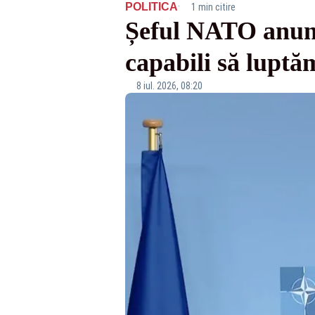
·
POLITICA
1 min citire
Șeful NATO anunț
capabili să luptă
8 iul. 2026, 08:20