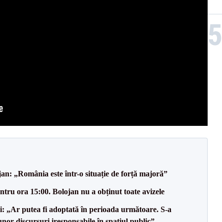
an: „România este într-o situație de forță majoră”
tru ora 15:00. Bolojan nu a obținut toate avizele
ii: „Ar putea fi adoptată în perioada următoare. S-a
nor discursuri iresponsabile în spaţiul public”