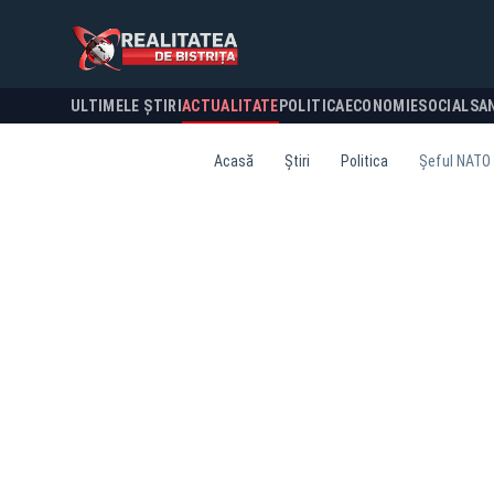
ULTIMELE ȘTIRI
ACTUALITATE
POLITICA
ECONOMIE
SOCIAL
SA
Acasă
Știri
Politica
Șeful NATO a