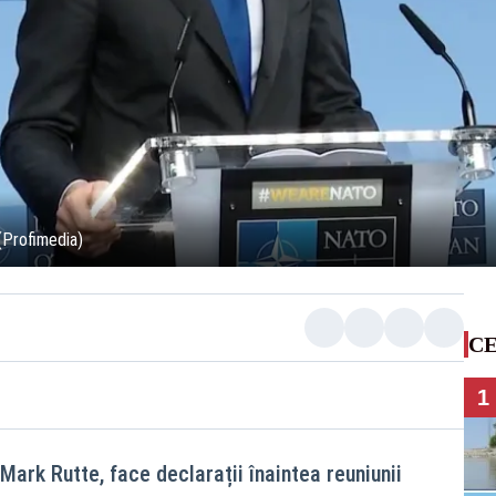
(Profimedia)
CE
1
 Mark Rutte, face declarații înaintea reuniunii