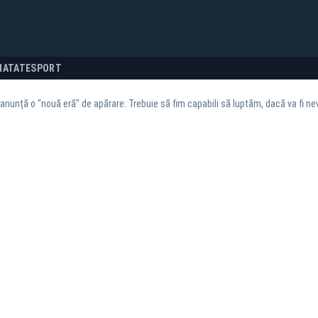
NATATE
SPORT
nunță o "nouă eră" de apărare: Trebuie să fim capabili să luptăm, dacă va fi nev