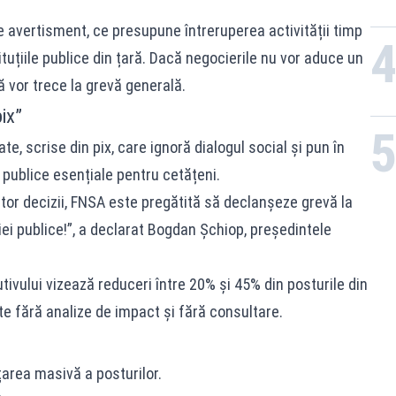
e avertisment, ce presupune întreruperea activității timp
tituțiile publice din țară. Dacă negocierile nu vor aduce un
ă vor trece la grevă generală.
ix”
te, scrise din pix, care ignoră dialogul social și pun în
le publice esențiale pentru cetățeni.
or decizii, FNSA este pregătită să declanșeze grevă la
iei publice!”, a declarat Bogdan Șchiop, președintele
ecutivului vizează reduceri între 20% și 45% din posturile din
e fără analize de impact și fără consultare.
țarea masivă a posturilor.