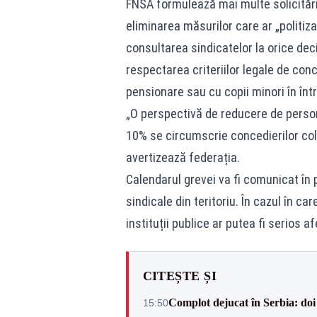
FNSA formulează mai multe solicitări
eliminarea măsurilor care ar „politiza
consultarea sindicatelor la orice dec
respectarea criteriilor legale de conc
pensionare sau cu copii minori în într
„O perspectivă de reducere de person
10% se circumscrie concedierilor cole
avertizează federația.
Calendarul grevei va fi comunicat în 
sindicale din teritoriu. În cazul în car
instituții publice ar putea fi serios af
CITEȘTE ȘI
Complot dejucat în Serbia: doi 
15:50