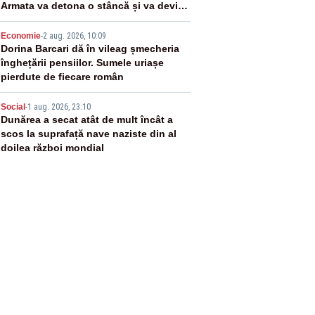
Armata va detona o stâncă și va devia
apa fluviului - IMAGINI AERIENE
4
Economie
-
2 aug. 2026, 10:09
Dorina Barcari dă în vileag șmecheria
înghețării pensiilor. Sumele uriașe
pierdute de fiecare român
5
Social
-
1 aug. 2026, 23:10
Dunărea a secat atât de mult încât a
scos la suprafață nave naziste din al
doilea război mondial