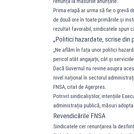
renunță la măsurile anunțate.
Prima etapă ar urma să fie o grevă d
de două ore în toate primăriile și ins
rezultat favorabil, sindicatele spun c
„Politici hazardate, scrise din p
„Ne aflăm în fața unor politici hazarda
pericol atât angajații, cât și servicii
Dacă Guvernul nu revine asupra acest
nivel național în sectorul administraț
FNSA, citat de Agerpres.
Potrivit sindicaliștilor, intențiile Ex
administrația publică, măsuri adoptat
Revendicările FNSA
Sindicatele cer renunțarea la desfiin