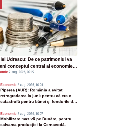
iel Udrescu: De ce patrimoniul va
eni conceptul central al economiei
omie
·
2 aug. 2026, 09:22
oare?
2
Economie
-
2 aug. 2026, 10:01
Piperea (AUR): România a evitat
retrogradarea la junk pentru că era o
catastrofă pentru bănci și fondurile de
pensii
3
Economie
-
2 aug. 2026, 10:07
Mobilizare masivă pe Dunăre, pentru
salvarea producției la Cernavodă.