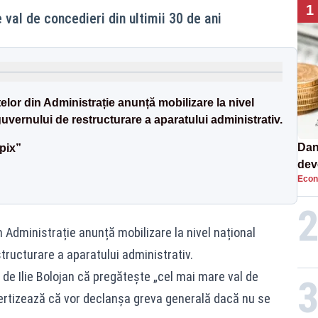
1
val de concedieri din ultimii 30 de ani
elor din Administrație anunță mobilizare la nivel
guvernului de restructurare a aparatului administrativ.
Dan
 pix”
dev
Econ
viit
n Administrație anunță mobilizare la nivel național
structurare a aparatului administrativ.
 de Ilie Bolojan că pregătește „cel mai mare val de
avertizează că vor declanșa greva generală dacă nu se