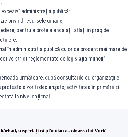
:
 excesiv” administrația publică;
izie privind resursele umane;
ediere, pentru a proteja angajații aflați în prag de
eținere.
al în administrația publică cu orice procent mai mare de
ctive strict reglementate de legislația muncii”,
perioada următoare, după consultările cu organizațiile
e protestele vor fi declanșate, activitatea în primării și
ectată la nivel național.
bărbați, suspectați că plănuiau asasinarea lui Vučić