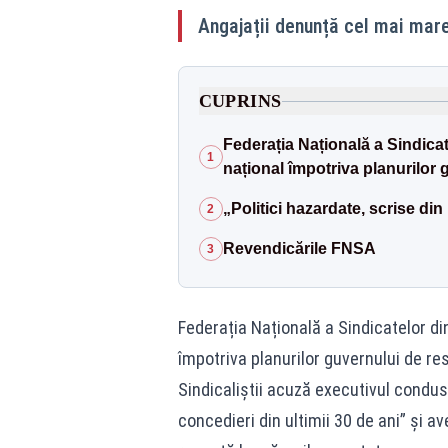
Angajații denunță cel mai mare 
CUPRINS
Federația Națională a Sindicat
1
național împotriva planurilor 
„Politici hazardate, scrise din
2
Revendicările FNSA
3
Federația Națională a Sindicatelor di
împotriva planurilor guvernului de re
Sindicaliștii acuză executivul condus
concedieri din ultimii 30 de ani” și 