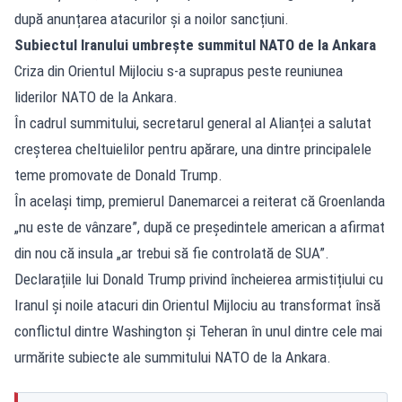
după anunțarea atacurilor și a noilor sancțiuni.
Subiectul Iranului umbrește summitul NATO de la Ankara
Criza din Orientul Mijlociu s-a suprapus peste reuniunea
liderilor NATO de la Ankara.
În cadrul summitului, secretarul general al Alianței a salutat
creșterea cheltuielilor pentru apărare, una dintre principalele
teme promovate de Donald Trump.
În același timp, premierul Danemarcei a reiterat că Groenlanda
„nu este de vânzare”, după ce președintele american a afirmat
din nou că insula „ar trebui să fie controlată de SUA”.
Declarațiile lui Donald Trump privind încheierea armistițiului cu
Iranul și noile atacuri din Orientul Mijlociu au transformat însă
conflictul dintre Washington și Teheran în unul dintre cele mai
urmărite subiecte ale summitului NATO de la Ankara.