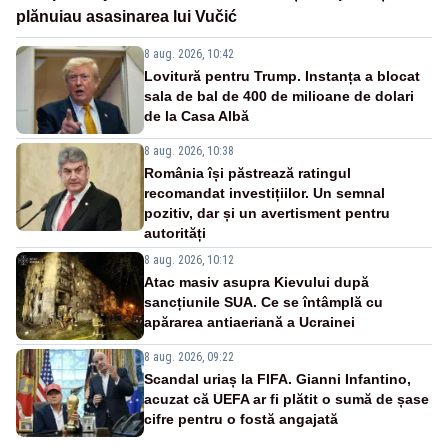
plănuiau asasinarea lui Vučić
8 aug. 2026, 10:42
Lovitură pentru Trump. Instanța a blocat
sala de bal de 400 de milioane de dolari
de la Casa Albă
8 aug. 2026, 10:38
România își păstrează ratingul
recomandat investițiilor. Un semnal
pozitiv, dar și un avertisment pentru
autorități
8 aug. 2026, 10:12
Atac masiv asupra Kievului după
sancțiunile SUA. Ce se întâmplă cu
apărarea antiaeriană a Ucrainei
8 aug. 2026, 09:22
Scandal uriaș la FIFA. Gianni Infantino,
acuzat că UEFA ar fi plătit o sumă de șase
cifre pentru o fostă angajată