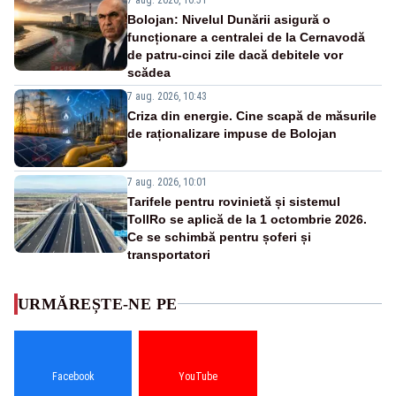
Bolojan: Nivelul Dunării asigură o
funcționare a centralei de la Cernavodă
de patru-cinci zile dacă debitele vor
scădea
7 aug. 2026, 10:43
Criza din energie. Cine scapă de măsurile
de raționalizare impuse de Bolojan
7 aug. 2026, 10:01
Tarifele pentru rovinietă și sistemul
TollRo se aplică de la 1 octombrie 2026.
Ce se schimbă pentru șoferi și
transportatori
URMĂREȘTE-NE PE
Facebook
YouTube