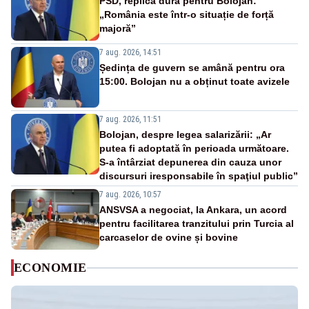
PSD, replică dură pentru Bolojan:
„România este într-o situație de forță
majoră”
7 aug. 2026, 14:51
Ședința de guvern se amână pentru ora
15:00. Bolojan nu a obținut toate avizele
7 aug. 2026, 11:51
Bolojan, despre legea salarizării: „Ar
putea fi adoptată în perioada următoare.
S-a întârziat depunerea din cauza unor
discursuri iresponsabile în spaţiul public”
7 aug. 2026, 10:57
ANSVSA a negociat, la Ankara, un acord
pentru facilitarea tranzitului prin Turcia al
carcaselor de ovine și bovine
ECONOMIE