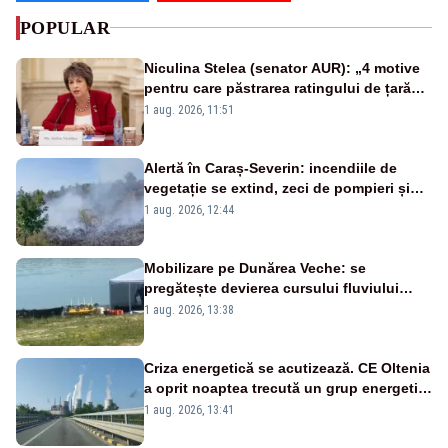
POPULAR
Niculina Stelea (senator AUR): „4 motive
pentru care păstrarea ratingului de țară
nu este o reușită pentru Guvernul
1 aug. 2026, 11:51
Bolojan”
Alertă în Caraș-Severin: incendiile de
vegetație se extind, zeci de pompieri și
silvicultori se luptă cu flăcările - VIDEO
1 aug. 2026, 12:44
Mobilizare pe Dunărea Veche: se
pregătește devierea cursului fluviului
către Cernavodă – VIDEO
1 aug. 2026, 13:38
Criza energetică se acutizează. CE Oltenia
a oprit noaptea trecută un grup energetic
de la Rovinari
1 aug. 2026, 13:41