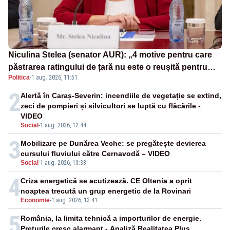
Niculina Stelea (senator AUR): „4 motive pentru care
păstrarea ratingului de țară nu este o reușită pentru
Politica
·
1 aug. 2026, 11:51
Guvernul Bolojan”
2
Alertă în Caraș-Severin: incendiile de vegetație se extind,
zeci de pompieri și silvicultori se luptă cu flăcările -
VIDEO
Social
-
1 aug. 2026, 12:44
3
Mobilizare pe Dunărea Veche: se pregătește devierea
cursului fluviului către Cernavodă – VIDEO
Social
-
1 aug. 2026, 13:38
4
Criza energetică se acutizează. CE Oltenia a oprit
noaptea trecută un grup energetic de la Rovinari
Economie
-
1 aug. 2026, 13:41
5
România, la limita tehnică a importurilor de energie.
Prețurile cresc alarmant - Analiză Realitatea Plus