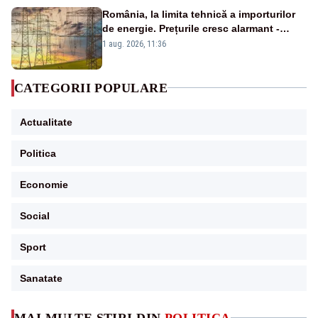
România, la limita tehnică a importurilor
de energie. Prețurile cresc alarmant -
Analiză Realitatea Plus
1 aug. 2026, 11:36
CATEGORII POPULARE
Actualitate
Politica
Economie
Social
Sport
Sanatate
MAI MULTE ȘTIRI DIN
POLITICA