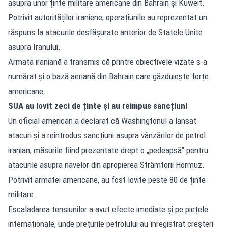
asupra unor ținte militare americane din Bahrain și Kuweit.
Potrivit autorităților iraniene, operațiunile au reprezentat un
răspuns la atacurile desfășurate anterior de Statele Unite
asupra Iranului.
Armata iraniană a transmis că printre obiectivele vizate s-a
numărat și o bază aeriană din Bahrain care găzduiește forțe
americane.
SUA au lovit zeci de ținte și au reimpus sancțiuni
Un oficial american a declarat că Washingtonul a lansat
atacuri și a reintrodus sancțiuni asupra vânzărilor de petrol
iranian, măsurile fiind prezentate drept o „pedeapsă” pentru
atacurile asupra navelor din apropierea Strâmtorii Hormuz.
Potrivit armatei americane, au fost lovite peste 80 de ținte
militare.
Escaladarea tensiunilor a avut efecte imediate și pe piețele
internaționale, unde prețurile petrolului au înregistrat creșteri