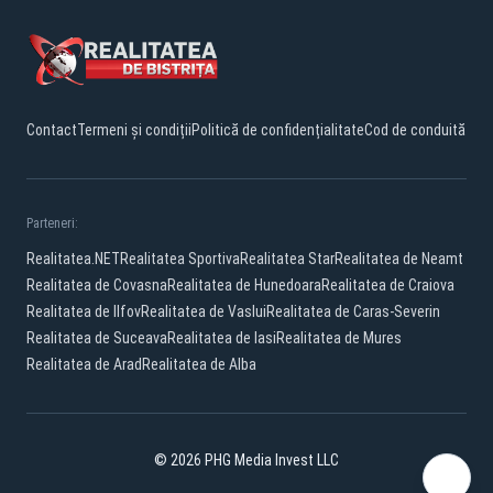
Contact
Termeni și condiții
Politică de confidențialitate
Cod de conduită
Parteneri:
Realitatea.NET
Realitatea Sportiva
Realitatea Star
Realitatea de Neamt
Realitatea de Covasna
Realitatea de Hunedoara
Realitatea de Craiova
Realitatea de Ilfov
Realitatea de Vaslui
Realitatea de Caras-Severin
Realitatea de Suceava
Realitatea de Iasi
Realitatea de Mures
Realitatea de Arad
Realitatea de Alba
© 2026 PHG Media Invest LLC
Facebook
YouTube