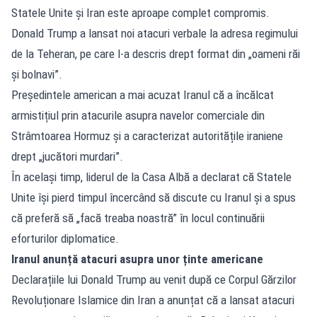
Statele Unite și Iran este aproape complet compromis.
Donald Trump a lansat noi atacuri verbale la adresa regimului
de la Teheran, pe care l-a descris drept format din „oameni răi
și bolnavi”.
Președintele american a mai acuzat Iranul că a încălcat
armistițiul prin atacurile asupra navelor comerciale din
Strâmtoarea Hormuz și a caracterizat autoritățile iraniene
drept „jucători murdari”.
În același timp, liderul de la Casa Albă a declarat că Statele
Unite își pierd timpul încercând să discute cu Iranul și a spus
că preferă să „facă treaba noastră” în locul continuării
eforturilor diplomatice.
Iranul anunță atacuri asupra unor ținte americane
Declarațiile lui Donald Trump au venit după ce Corpul Gărzilor
Revoluționare Islamice din Iran a anunțat că a lansat atacuri