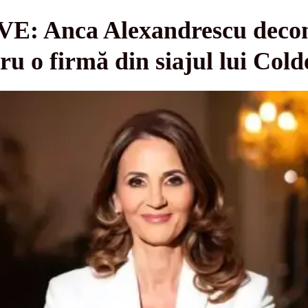
 Anca Alexandrescu decons
u o firmă din siajul lui Cold