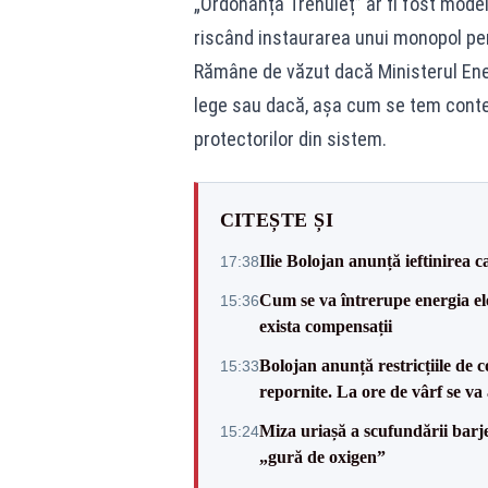
„Ordonanța Trenuleț” ar fi fost model
riscând instaurarea unui monopol per
Rămâne de văzut dacă Ministerul Ener
lege sau dacă, așa cum se tem contest
protectorilor din sistem.
CITEȘTE ȘI
Ilie Bolojan anunță ieftinirea 
17:38
Cum se va întrerupe energia el
15:36
exista compensații
Bolojan anunță restricțiile de c
15:33
repornite. La ore de vârf se v
Miza uriașă a scufundării barj
15:24
„gură de oxigen”