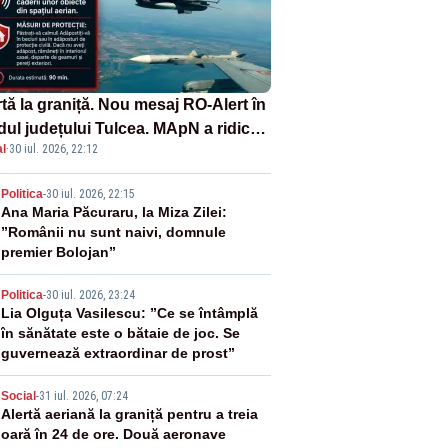
tă la graniță. Nou mesaj RO-Alert în
dul județului Tulcea. MApN a ridicat
l
·
30 iul. 2026, 22:12
la sol două avioane F-16
2
Politica
-
30 iul. 2026, 22:15
Ana Maria Păcuraru, la Miza Zilei:
”Românii nu sunt naivi, domnule
premier Bolojan”
3
Politica
-
30 iul. 2026, 23:24
Lia Olguța Vasilescu: ”Ce se întâmplă
în sănătate este o bătaie de joc. Se
guvernează extraordinar de prost”
4
Social
-
31 iul. 2026, 07:24
Alertă aeriană la graniță pentru a treia
oară în 24 de ore. Două aeronave