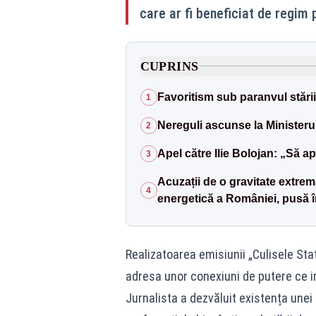
care ar fi beneficiat de regim p
CUPRINS
Favoritism sub paranvul stări
1
Nereguli ascunse la Ministeru
2
Apel către Ilie Bolojan: „Să ap
3
Acuzații de o gravitate extr
4
energetică a României, pusă î
Realizatoarea emisiunii „Culisele Sta
adresa unor conexiuni de putere ce im
Jurnalista a dezvăluit existența unei