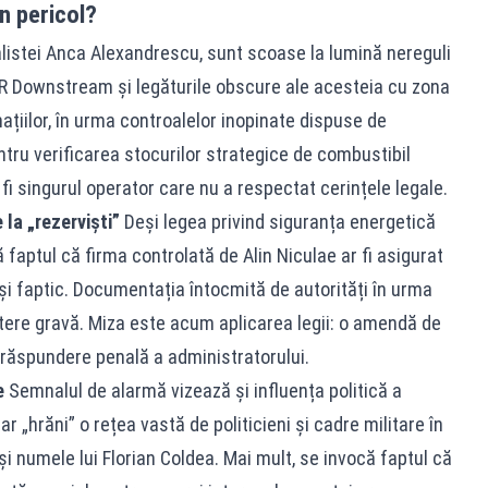
n pericol?
alistei Anca Alexandrescu, sunt scoase la lumină nereguli
 Downstream și legăturile obscure ale acesteia cu zona
ormațiilor, în urma controalelor inopinate dispuse de
ntru verificarea stocurilor strategice de combustibil
fi singurul operator care nu a respectat cerințele legale.
 la „rezerviști”
Deși legea privind siguranța energetică
 faptul că firma controlată de Alin Niculae ar fi asigurat
u și faptic. Documentația întocmită de autorități în urma
atere gravă. Miza este acum aplicarea legii: o amendă de
a răspundere penală a administratorului.
e
Semnalul de alarmă vizează și influența politică a
 „hrăni” o rețea vastă de politicieni și cadre militare în
și numele lui Florian Coldea. Mai mult, se invocă faptul că