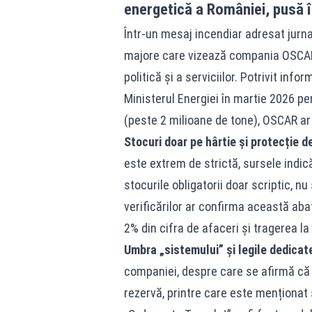
energetică a României, pusă î
Într-un mesaj incendiar adresat jurn
majore care vizează compania OSCAR
politică și a serviciilor. Potrivit inf
Ministerul Energiei în martie 2026 pe
(peste 2 milioane de tone), OSCAR ar 
Stocuri doar pe hârtie și protecție de
este extrem de strictă, sursele indică
stocurile obligatorii doar scriptic, n
verificărilor ar confirma această ab
2% din cifra de afaceri și tragerea l
Umbra „sistemului” și legile dedicat
companiei, despre care se afirmă că ar
rezervă, printre care este menționat 