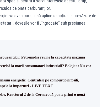
ată special pentru a servi interesele acestui grup,
iculos pe piața carburanților.
giei va avea curajul să aplice sancțiunile prevăzute de
atarii, dovezile vor fi „îngropate” sub presiunea
carburanților: Petromidia revine la capacitate maximă
ectrică la marii consumatori industriali? Bolojan: Nu vor
onsum energetic. Centralele pe combustibili fosili,
a apela la importuri - LIVE TEXT
elor. Reactorul 2 de la Cernavodă poate primi o nouă