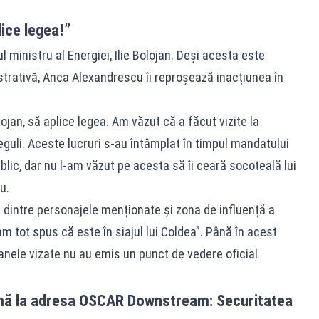
lice legea!”
lul ministru al Energiei, Ilie Bolojan. Deși acesta este
trativă, Anca Alexandrescu îi reproșează inacțiunea în
olojan, să aplice legea. Am văzut că a făcut vizite la
eguli. Aceste lucruri s-au întâmplat în timpul mandatului
ublic, dar nu l-am văzut pe acesta să îi ceară socoteală lui
u.
ra dintre personajele menționate și zona de influență a
am tot spus că este în siajul lui Coldea”. Până în acest
anele vizate nu au emis un punct de vedere oficial
emă la adresa OSCAR Downstream: Securitatea