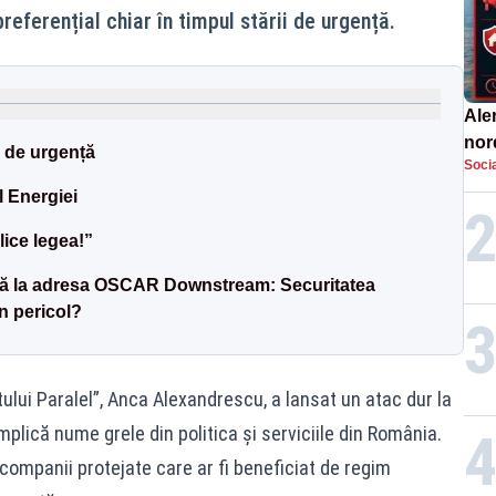
referențial chiar în timpul stării de urgență.
Aler
nor
i de urgență
Socia
de 
l Energiei
lice legea!”
emă la adresa OSCAR Downstream: Securitatea
n pericol?
tului Paralel”, Anca Alexandrescu, a lansat un atac dur la
plică nume grele din politica și serviciile din România.
 companii protejate care ar fi beneficiat de regim