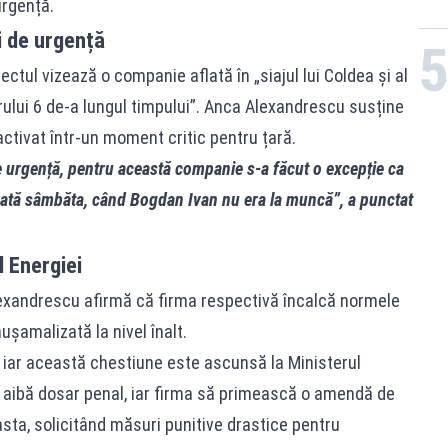
urgență.
i de urgență
ectul vizează o companie aflată în „siajul lui Coldea și al
ului 6 de-a lungul timpului”. Anca Alexandrescu susține
ctivat într-un moment critic pentru țară.
e urgență, pentru această companie s-a făcut o excepție ca
nată sâmbăta, când Bogdan Ivan nu era la muncă”, a punctat
l Energiei
lexandrescu afirmă că firma respectivă încalcă normele
ușamalizată la nivel înalt.
iar această chestiune este ascunsă la Ministerul
ă aibă dosar penal, iar firma să primească o amendă de
asta, solicitând măsuri punitive drastice pentru