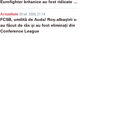
Eurofighter britanice au fost ridicate de
la sol
5
Actualitate
-
30 iul. 2026, 21:14
FCSB, umilită de Auda! Roș-albaștrii s-
au făcut de râs și au fost eliminați din
Conference League