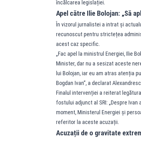
încălcarea legislației.
Apel către Ilie Bolojan: „Să ap
În vizorul jurnalistei a intrat și actua
recunoscut pentru strictețea adminis
acest caz specific.
„Fac apel la ministrul Energiei, Ilie B
Minister, dar nu a sesizat aceste ner
lui Bolojan, iar eu am atras atenția p
Bogdan Ivan”, a declarat Alexandresc
Finalul intervenției a reiterat legătu
fostului adjunct al SRI: „Despre Ivan 
moment, Ministerul Energiei și perso
referitor la aceste acuzații.
Acuzații de o gravitate extr