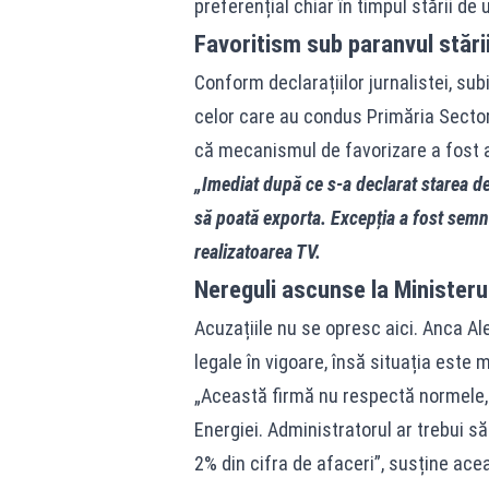
preferențial chiar în timpul stării de 
Favoritism sub paranvul stări
Conform declarațiilor jurnalistei, subi
celor care au condus Primăria Sector
că mecanismul de favorizare a fost a
„Imediat după ce s-a declarat starea d
să poată exporta. Excepția a fost sem
realizatoarea TV.
Nereguli ascunse la Ministeru
Acuzațiile nu se opresc aici. Anca A
legale în vigoare, însă situația este m
„Această firmă nu respectă normele, 
Energiei. Administratorul ar trebui s
2% din cifra de afaceri”, susține ace