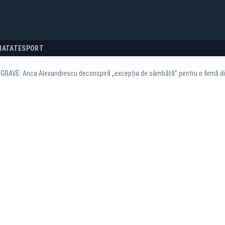
NATATE
SPORT
GRAVE: Anca Alexandrescu deconspiră „excepția de sâmbătă” pentru o firmă din 