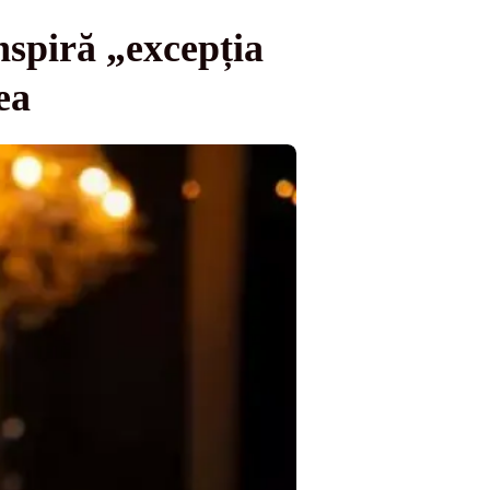
piră „excepția
ea