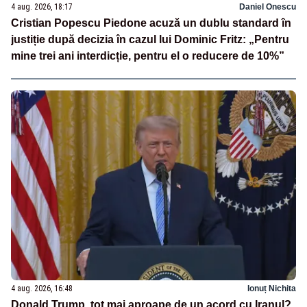
4 aug. 2026, 18:17
Daniel Onescu
Cristian Popescu Piedone acuză un dublu standard în
justiție după decizia în cazul lui Dominic Fritz: „Pentru
mine trei ani interdicție, pentru el o reducere de 10%”
4 aug. 2026, 16:48
Ionuț Nichita
Donald Trump, tot mai aproape de un acord cu Iranul?