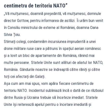
centimetru de teritoriu NATO”
„Vă mulțumesc, doamnă președintă, vă mulțumesc, domnule
director Gottow, pentru informarea de astăzi. Îi urăm bun venit
în Consiliu ministrului de externe al României, doamna Oana
Silvia Țoiu.
Stimați colegi, condamnăm incursiunea imprudentă a unei
drone militare ruse care a pătruns în spațiul aerian românesc
și a lovit un bloc de apartamente din România, rănind mai
multe persoane. Statele Unite sunt alături de aliatul lor NATO,
România. Gândurile noastre se îndreaptă către răniți și către
toți cei afectați din Galați.
Așa cum am mai spus, vom apăra fiecare centimetru de
teritoriu NATO. Incidentul subliniază încă o dată de ce războiul
dintre Rusia și Ucraina trebuie să înceteze imediat. Statele
Unite își reiterează apelul pentru o încetare imediată și