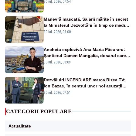
30 iul. 2026, 07:54
Manevră mascată. Salarii mărite în secret
la Ministerul Dezvoltării în timp ce medicii
ies în stradă
30 iul. 2026, 08:00
Ancheta explozivă Ana Maria Păcuraru:
Șantierul Damen Mangalia, dosarul care
scufundă apărarea României
30 iul. 2026, 08:09
Dezvăluiri INCENDIARE marca Rizea TV:
Ion Bazac, în centrul unor noi acuzații
publice
30 iul. 2026, 07:51
CATEGORII POPULARE
Actualitate