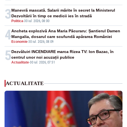
3
Manevră mascată. Salarii mărite în secret la Ministerul
Dezvoltării în timp ce medicii ies în stradă
Politica
-
30 iul. 2026, 08:00
4
Ancheta explozivă Ana Maria Păcuraru: Șantierul Damen
Mangalia, dosarul care scufundă apărarea României
Economie
-
30 iul. 2026, 08:09
5
Dezvăluiri INCENDIARE marca Rizea TV: Ion Bazac, în
centrul unor noi acuzații publice
Actualitate
-
30 iul. 2026, 07:51
ACTUALITATE