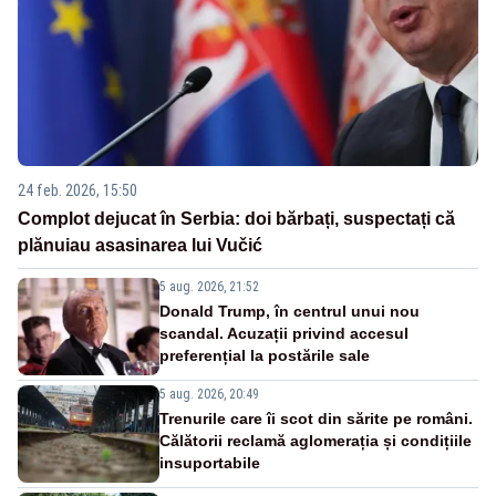
24 feb. 2026, 15:50
Complot dejucat în Serbia: doi bărbați, suspectați că
plănuiau asasinarea lui Vučić
5 aug. 2026, 21:52
Donald Trump, în centrul unui nou
scandal. Acuzații privind accesul
preferențial la postările sale
5 aug. 2026, 20:49
Trenurile care îi scot din sărite pe români.
Călătorii reclamă aglomerația și condițiile
insuportabile