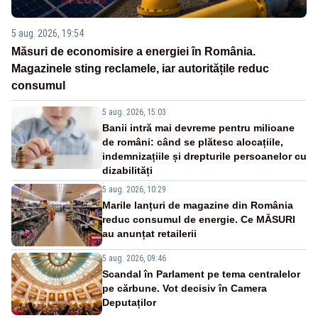
5 aug. 2026, 19:54
Măsuri de economisire a energiei în România.
Magazinele sting reclamele, iar autoritățile reduc
consumul
5 aug. 2026, 15:03
Banii intră mai devreme pentru milioane
de români: când se plătesc alocațiile,
indemnizațiile și drepturile persoanelor cu
dizabilități
5 aug. 2026, 10:29
Marile lanțuri de magazine din România
reduc consumul de energie. Ce MĂSURI
au anunțat retailerii
5 aug. 2026, 09:46
Scandal în Parlament pe tema centralelor
pe cărbune. Vot decisiv în Camera
Deputaților