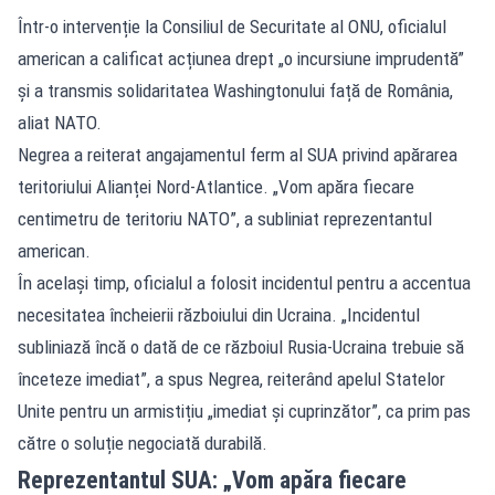
Într-o intervenție la Consiliul de Securitate al ONU, oficialul
american a calificat acțiunea drept „o incursiune imprudentă”
și a transmis solidaritatea Washingtonului față de România,
aliat NATO.
Negrea a reiterat angajamentul ferm al SUA privind apărarea
teritoriului Alianței Nord-Atlantice. „Vom apăra fiecare
centimetru de teritoriu NATO”, a subliniat reprezentantul
american.
În același timp, oficialul a folosit incidentul pentru a accentua
necesitatea încheierii războiului din Ucraina. „Incidentul
subliniază încă o dată de ce războiul Rusia-Ucraina trebuie să
înceteze imediat”, a spus Negrea, reiterând apelul Statelor
Unite pentru un armistițiu „imediat și cuprinzător”, ca prim pas
către o soluție negociată durabilă.
Reprezentantul SUA: „Vom apăra fiecare