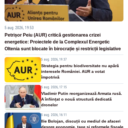
5 aug. 2026, 19:53
Petrișor Peiu (AUR) critică gestionarea crizei
energetice: Proiectele de la Complexul Energetic
Oltenia sunt blocate în birocrație și restricții legislative
5 aug. 2026, 19:37
Strategia pentru biodiversitate nu apără
interesele României. AUR a votat
împotrivă
5 aug. 2026, 17:15
Vladimir Putin reorganizează Armata rusă.
A înființat o nouă structură dedicată
dronelor
5 aug. 2026, 16:11
Ilie Bolojan, discuții cu mediul de afaceri
despre economie, taxe și reformele fiscale