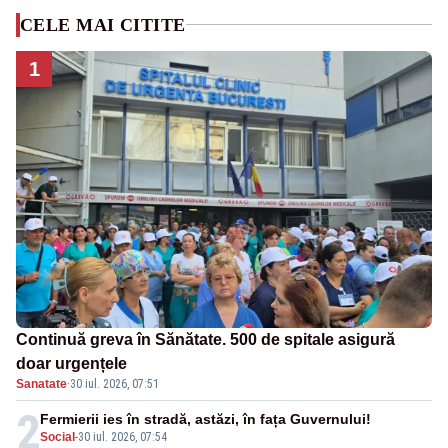
CELE MAI CITITE
1
Continuă greva în Sănătate. 500 de spitale asigură
doar urgențele
Sanatate
·
30 iul. 2026, 07:51
2
Fermierii ies în stradă, astăzi, în fața Guvernului!
Social
-
30 iul. 2026, 07:54