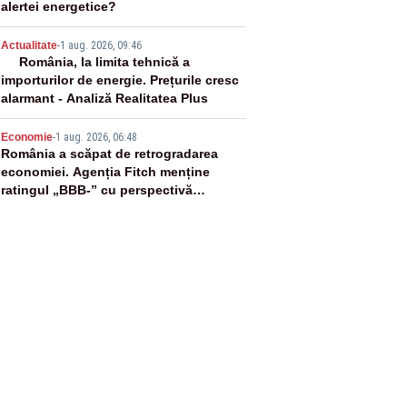
alertei energetice?
4
Actualitate
-
1 aug. 2026, 09:46
România, la limita tehnică a
importurilor de energie. Prețurile cresc
alarmant - Analiză Realitatea Plus
5
Economie
-
1 aug. 2026, 06:48
România a scăpat de retrogradarea
economiei. Agenția Fitch menține
ratingul „BBB-” cu perspectivă
negativă