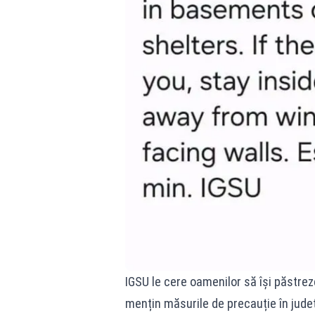
IGSU le cere oamenilor să își păstreze
mențin măsurile de precauție în județ