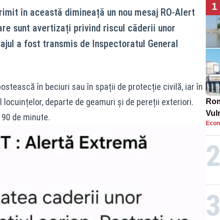
1
 primit în această dimineață un nou mesaj RO‑Alert
re sunt avertizați privind riscul căderii unor
ajul a fost transmis de Inspectoratul General
ească în beciuri sau în spații de protecție civilă, iar în
 locuințelor, departe de geamuri și de pereții exteriori.
Rom
Vul
 90 de minute.
Econ
pun
cun