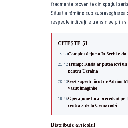
fragmente provenite din spațiul aeria
Situația rămâne sub supravegherea st
respecte indicațiile transmise prin s
CITEȘTE ȘI
Complot dejucat în Serbia: doi 
15:50
Trump: Rusia ar putea lovi un
21:42
pentru Ucraina
Gest superb făcut de Adrian Mu
20:43
văzut imaginile
Operațiune fără precedent pe 
19:45
centrala de la Cernavodă
Distribuie articolul