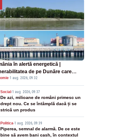
ânia în alertă energetică |
nerabilitatea de pe Dunăre care
omie
·
1 aug. 2026, 09:32
e în pericol Centrala Cernavodă era
oscută de pe vremea lui Ceaușescu
2
Social
-
1 aug. 2026, 09:37
De azi, milioane de români primesc un
drept nou. Ce se întâmplă dacă ți se
strică un produs
3
Politica
-
1 aug. 2026, 09:39
Piperea, semnal de alarmă. De ce este
bine să avem bani cash, în contextul