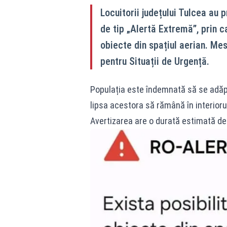
Locuitorii județului Tulcea au
de tip „Alertă Extremă”, prin ca
obiecte din spațiul aerian. Mes
pentru Situații de Urgență.
Populația este îndemnată să se adăpost
lipsa acestora să rămână în interiorul
Avertizarea are o durată estimată de