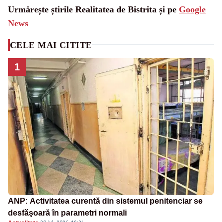
Urmărește știrile Realitatea de Bistrita și pe
Google
News
CELE MAI CITITE
1
ANP: Activitatea curentă din sistemul penitenciar se
desfăşoară în parametri normali