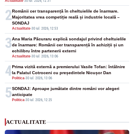
Actualitate
·
30 iul. 2026, 12:31
2
Românii cer transparență în cheltuielile de înarmare.
Majoritatea vrea competiție reală și industrie locală –
SONDAJ
Actualitate
-
30 iul. 2026, 12:53
3
Ana Maria Păcuraru explică sondajul privind cheltuielile
de înarmare: Românii cer transparență în achiziții și un
echilibru între partenerii externi
Actualitate
-
30 iul. 2026, 13:06
4
Prima vizită externă a premierului Vasile Tofan: întâlnire
la Palatul Cotroceni cu președintele Nicușor Dan
Politica
-
30 iul. 2026, 13:06
5
SONDAJ: Aproape jumătate dintre români vor alegeri
anticipate
Politica
-
30 iul. 2026, 12:25
ACTUALITATE