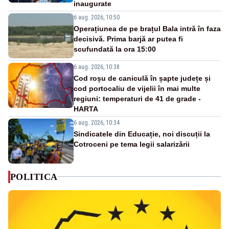
inaugurate
6 aug. 2026, 10:50
Operațiunea de pe brațul Bala intră în faza
decisivă. Prima barjă ar putea fi
scufundată la ora 15:00
6 aug. 2026, 10:38
Cod roșu de caniculă în șapte județe și
cod portocaliu de vijelii în mai multe
regiuni: temperaturi de 41 de grade -
HARTA
6 aug. 2026, 10:34
Sindicatele din Educație, noi discuții la
Cotroceni pe tema legii salarizării
POLITICA