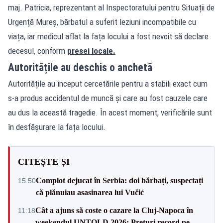
maj. Patricia, reprezentant al Inspectoratului pentru Situații de
Urgență Mureș, bărbatul a suferit leziuni incompatibile cu
viața, iar medicul aflat la fața locului a fost nevoit să declare
decesul, conform
presei locale.
Autoritățile au deschis o anchetă
Autoritățile au început cercetările pentru a stabili exact cum
s-a produs accidentul de muncă și care au fost cauzele care
au dus la această tragedie. În acest moment, verificările sunt
în desfășurare la fața locului.
CITEȘTE ȘI
Complot dejucat în Serbia: doi bărbați, suspectați
15:50
că plănuiau asasinarea lui Vučić
Cât a ajuns să coste o cazare la Cluj-Napoca în
11:18
weekendul UNTOLD 2026: Prețuri record pe