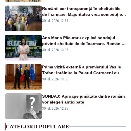
Românii cer transparență în cheltuielile
de înarmare. Majoritatea vrea competiție
reală și industrie locală – SONDAJ
30 iul. 2026, 12:53
Ana Maria Păcuraru explică sondajul
privind cheltuielile de înarmare: Românii
cer transparență în achiziții și un echilibru
30 iul. 2026, 13:06
între partenerii externi
Prima vizită externă a premierului Vasile
Tofan: întâlnire la Palatul Cotroceni cu
președintele Nicușor Dan
30 iul. 2026, 13:06
SONDAJ: Aproape jumătate dintre români
vor alegeri anticipate
30 iul. 2026, 12:25
CATEGORII POPULARE