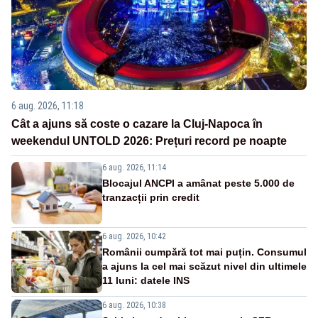
6 aug. 2026, 11:18
Cât a ajuns să coste o cazare la Cluj-Napoca în
weekendul UNTOLD 2026: Prețuri record pe noapte
6 aug. 2026, 11:14
Blocajul ANCPI a amânat peste 5.000 de
tranzacții prin credit
6 aug. 2026, 10:42
Românii cumpără tot mai puțin. Consumul
a ajuns la cel mai scăzut nivel din ultimele
11 luni: datele INS
6 aug. 2026, 10:38