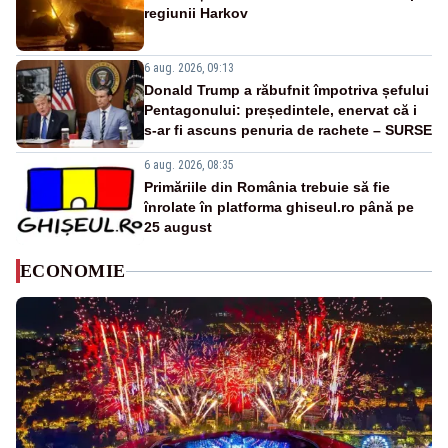
regiunii Harkov
6 aug. 2026, 09:13
Donald Trump a răbufnit împotriva șefului
Pentagonului: președintele, enervat că i
s-ar fi ascuns penuria de rachete – SURSE
6 aug. 2026, 08:35
Primăriile din România trebuie să fie
înrolate în platforma ghiseul.ro până pe
25 august
ECONOMIE