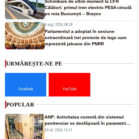
Schimbare de ultim moment la CFR
Călători: primul tren electric PESA circulă
pe ruta București – Brașov
6 aug. 2026, 08:28
Parlamentul a adoptat în sesiune
extraordinară trei proiecte de lege care
reprezintă jaloane din PNRR
URMĂREȘTE-NE PE
Facebook
YouTube
POPULAR
ANP: Activitatea curentă din sistemul
penitenciar se desfăşoară în parametri
normali
30 iul. 2026, 12:31