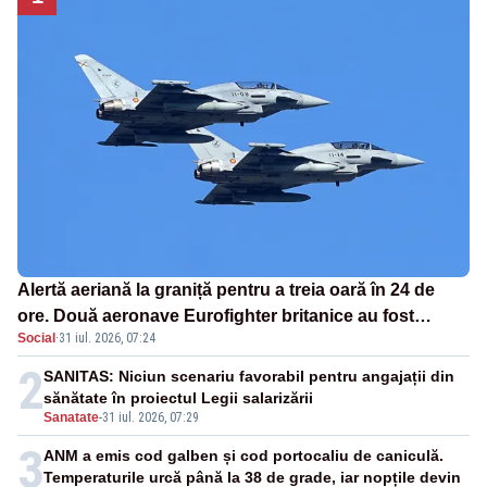
Alertă aeriană la graniță pentru a treia oară în 24 de
ore. Două aeronave Eurofighter britanice au fost
Social
·
31 iul. 2026, 07:24
ridicate de la sol
2
SANITAS: Niciun scenariu favorabil pentru angajații din
sănătate în proiectul Legii salarizării
Sanatate
-
31 iul. 2026, 07:29
3
ANM a emis cod galben și cod portocaliu de caniculă.
Temperaturile urcă până la 38 de grade, iar nopțile devin