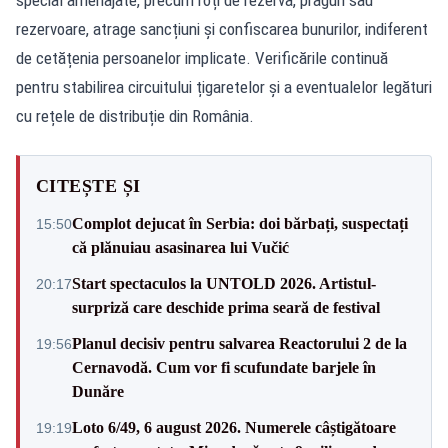
rezervoare, atrage sancțiuni și confiscarea bunurilor, indiferent
de cetățenia persoanelor implicate. Verificările continuă
pentru stabilirea circuitului țigaretelor și a eventualelor legături
cu rețele de distribuție din România.
CITEȘTE ȘI
Complot dejucat în Serbia: doi bărbați, suspectați
15:50
că plănuiau asasinarea lui Vučić
Start spectaculos la UNTOLD 2026. Artistul-
20:17
surpriză care deschide prima seară de festival
Planul decisiv pentru salvarea Reactorului 2 de la
19:56
Cernavodă. Cum vor fi scufundate barjele în
Dunăre
Loto 6/49, 6 august 2026. Numerele câștigătoare
19:19