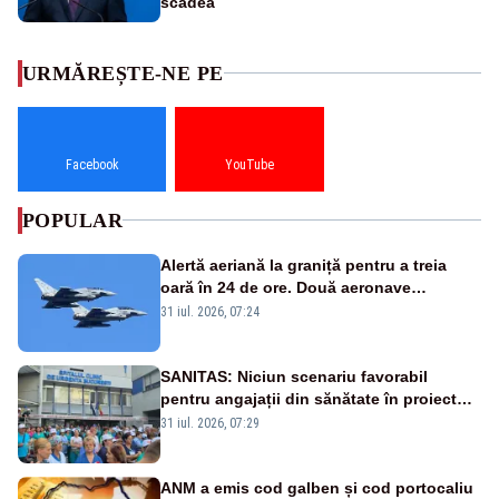
scădea
URMĂREȘTE-NE PE
Facebook
YouTube
POPULAR
Alertă aeriană la graniță pentru a treia
oară în 24 de ore. Două aeronave
Eurofighter britanice au fost ridicate de la
31 iul. 2026, 07:24
sol
SANITAS: Niciun scenariu favorabil
pentru angajații din sănătate în proiectul
Legii salarizării
31 iul. 2026, 07:29
ANM a emis cod galben și cod portocaliu