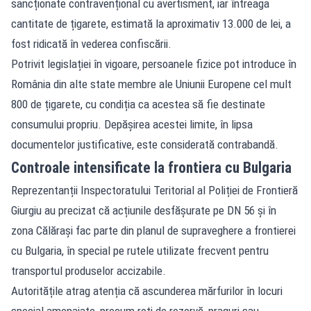
sancționate contravențional cu avertisment, iar întreaga
cantitate de țigarete, estimată la aproximativ 13.000 de lei, a
fost ridicată în vederea confiscării.
Potrivit legislației în vigoare, persoanele fizice pot introduce în
România din alte state membre ale Uniunii Europene cel mult
800 de țigarete, cu condiția ca acestea să fie destinate
consumului propriu. Depășirea acestei limite, în lipsa
documentelor justificative, este considerată contrabandă.
Controale intensificate la frontiera cu Bulgaria
Reprezentanții Inspectoratului Teritorial al Poliției de Frontieră
Giurgiu au precizat că acțiunile desfășurate pe DN 56 și în
zona Călărași fac parte din planul de supraveghere a frontierei
cu Bulgaria, în special pe rutele utilizate frecvent pentru
transportul produselor accizabile.
Autoritățile atrag atenția că ascunderea mărfurilor în locuri
special amenajate, precum roți de rezervă, praguri sau