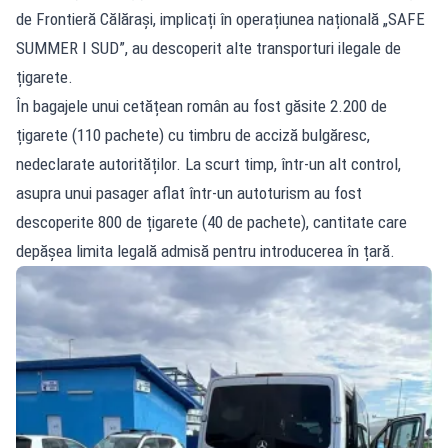
de Frontieră Călărași, implicați în operațiunea națională „SAFE
SUMMER I SUD”, au descoperit alte transporturi ilegale de
țigarete.
În bagajele unui cetățean român au fost găsite 2.200 de
țigarete (110 pachete) cu timbru de acciză bulgăresc,
nedeclarate autorităților. La scurt timp, într-un alt control,
asupra unui pasager aflat într-un autoturism au fost
descoperite 800 de țigarete (40 de pachete), cantitate care
depășea limita legală admisă pentru introducerea în țară.