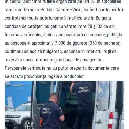
În cadrul unor filtre rutiere organizate pe DN 56, în apropierea
stației de taxare a Podului Calafat–Vidin, au fost oprite pentru
control mai multe autoturisme înmatriculate în Bulgaria,
conduse de cetățeni bulgari cu vârste între 28 și 32 de ani.
În urma verificărilor, inclusiv cu aparatură de scanare, polițiștii
au descoperit aproximativ 7.000 de țigarete (350 de pachete)
cu timbru de acciză bulgăresc, ascunse în interiorul roții de
rezervă a unui autoturism și în bagajele pasagerilor.
Persoanele verificate nu au putut prezenta documente care
să ateste proveniența legală a produselor.