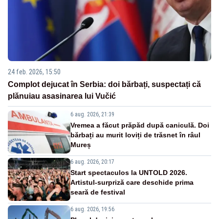
24 feb. 2026, 15:50
Complot dejucat în Serbia: doi bărbați, suspectați că
plănuiau asasinarea lui Vučić
6 aug. 2026, 21:39
Vremea a făcut prăpăd după caniculă. Doi
bărbați au murit loviți de trăsnet în râul
Mureș
6 aug. 2026, 20:17
Start spectaculos la UNTOLD 2026.
Artistul-surpriză care deschide prima
seară de festival
6 aug. 2026, 19:56