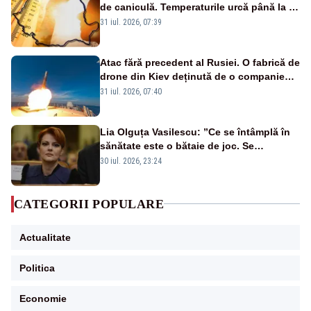
de caniculă. Temperaturile urcă până la 38
de grade, iar nopțile devin tropicale
31 iul. 2026, 07:39
Atac fără precedent al Rusiei. O fabrică de
drone din Kiev deținută de o companie
americană, distrusă de o rachetă
31 iul. 2026, 07:40
rusească
Lia Olguța Vasilescu: ”Ce se întâmplă în
sănătate este o bătaie de joc. Se
guvernează extraordinar de prost”
30 iul. 2026, 23:24
CATEGORII POPULARE
Actualitate
Politica
Economie