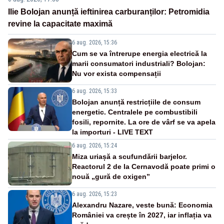
Ilie Bolojan anunță ieftinirea carburanților: Petromidia
revine la capacitate maximă
6 aug. 2026, 15:36
Cum se va întrerupe energia electrică la
marii consumatori industriali? Bolojan:
Nu vor exista compensații
6 aug. 2026, 15:33
Bolojan anunță restricțiile de consum
energetic. Centralele pe combustibili
fosili, repornite. La ore de vârf se va apela
la importuri - LIVE TEXT
6 aug. 2026, 15:24
Miza uriașă a scufundării barjelor.
Reactorul 2 de la Cernavodă poate primi o
nouă „gură de oxigen”
6 aug. 2026, 15:23
Alexandru Nazare, veste bună: Economia
României va crește în 2027, iar inflația va