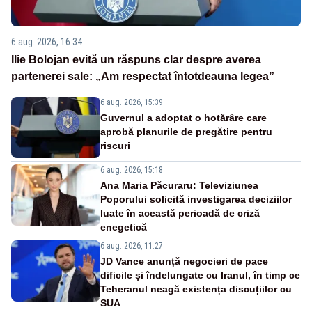
6 aug. 2026, 16:34
Ilie Bolojan evită un răspuns clar despre averea
partenerei sale: „Am respectat întotdeauna legea”
6 aug. 2026, 15:39
Guvernul a adoptat o hotărâre care
aprobă planurile de pregătire pentru
riscuri
6 aug. 2026, 15:18
Ana Maria Păcuraru: Televiziunea
Poporului solicită investigarea deciziilor
luate în această perioadă de criză
enegetică
6 aug. 2026, 11:27
JD Vance anunță negocieri de pace
dificile și îndelungate cu Iranul, în timp ce
Teheranul neagă existența discuțiilor cu
SUA