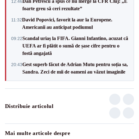
Dan Petrescu a spus ce nu merge la CFR Cluj: „E
12:46
foarte greu să ceri rezultate”
David Popovici, favorit la aur la Europene.
11:32
Americanii au anticipat podiumul
Scandal uriaș la FIFA. Gianni Infantino, acuzat că
09:22
UEFA ar fi plătit o sumă de șase cifre pentru o
fostă angajată
Gest superb făcut de Adrian Mutu pentru soția sa,
20:43
Sandra. Zeci de mii de oameni au văzut imaginile
Distribuie articolul
Mai multe articole despre