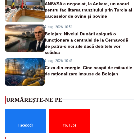
ANSVSA a negociat, la Ankara, un acord
pentru facilitarea tranzitului prin Turcia al
carcaselor de ovine și bovine
7 aug. 2026, 10:51
Bolojan: Nivelul Dunării asigură o
funcționare a centralei de la Cernavodă
de patru-cinci zile dacă debitele vor
scădea
7 aug. 2026, 10:43
Criza din energie. Cine scapă de măsurile
de raționalizare impuse de Bolojan
URMĂREȘTE-NE PE
Facebook
YouTube