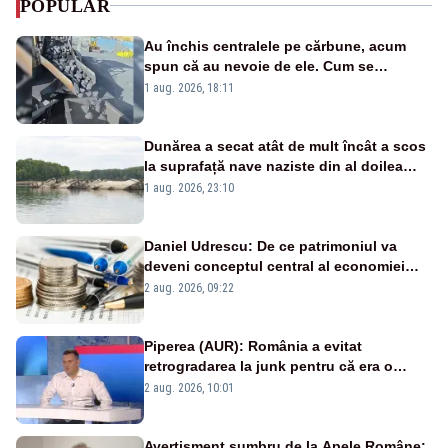
POPULAR
Au închis centralele pe cărbune, acum
spun că au nevoie de ele. Cum se
pasează vina în plină criză energetică
1 aug. 2026, 18:11
Dunărea a secat atât de mult încât a scos
la suprafață nave naziste din al doilea
război mondial
1 aug. 2026, 23:10
Daniel Udrescu: De ce patrimoniul va
deveni conceptul central al economiei
viitoare?
2 aug. 2026, 09:22
Piperea (AUR): România a evitat
retrogradarea la junk pentru că era o
catastrofă pentru bănci și fondurile de
2 aug. 2026, 10:01
pensii
Avertisment sumbru de la Apele Române: