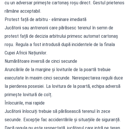
cu un adversar primește cartonaș roșu direct. Gestul prietenos
rămâne acceptabil.
Protest față de arbitru - eliminare imediată
Jucătorii sau antrenorii care părăsesc terenul în semn de
protest față de decizia arbitrului primesc automat cartonaș
roșu. Regula a fost introdusă după incidentele de la finala
Cupei Africii Națiunilor.
Numărătoare inversă de cinci secunde
Aruncările de la margine și loviturile de la poartă trebuie
executate în maxim cinci secunde. Nerespectarea regulii duce
la pierderea posesiei. La lovitura de la poartă, echipa adversă
primește lovitură de colț.
Înlocuirile, mai rapide
Jucătorii înlocuiți trebuie să părăsească terenul în zece
secunde. Excepție fac accidentările și situațiile de siguranță.
Dacă regula nu este respectată, jucătorul care intră pe teren