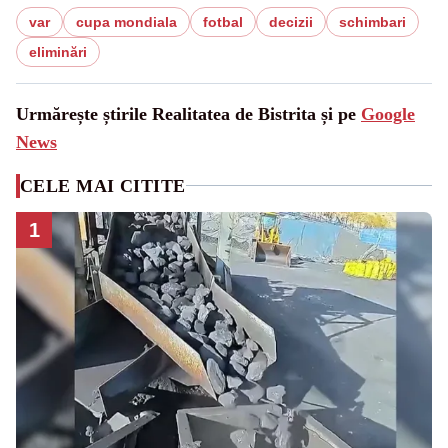
var
cupa mondiala
fotbal
decizii
schimbari
eliminări
Urmărește știrile Realitatea de Bistrita și pe
Google
News
CELE MAI CITITE
1