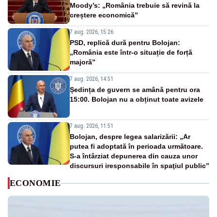
Moody’s: „România trebuie să revină la
creștere economică”
7 aug. 2026, 15:26
PSD, replică dură pentru Bolojan:
„România este într-o situație de forță
majoră”
7 aug. 2026, 14:51
Ședința de guvern se amână pentru ora
15:00. Bolojan nu a obținut toate avizele
7 aug. 2026, 11:51
Bolojan, despre legea salarizării: „Ar
putea fi adoptată în perioada următoare.
S-a întârziat depunerea din cauza unor
discursuri iresponsabile în spaţiul public”
ECONOMIE