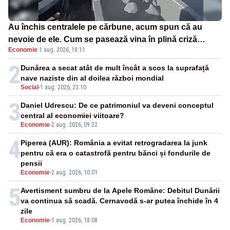
Au închis centralele pe cărbune, acum spun că au
nevoie de ele. Cum se pasează vina în plină criză
Economie
·
1 aug. 2026, 18:11
energetică
2
Dunărea a secat atât de mult încât a scos la suprafață
nave naziste din al doilea război mondial
Social
-
1 aug. 2026, 23:10
3
Daniel Udrescu: De ce patrimoniul va deveni conceptul
central al economiei viitoare?
Economie
-
2 aug. 2026, 09:22
4
Piperea (AUR): România a evitat retrogradarea la junk
pentru că era o catastrofă pentru bănci și fondurile de
pensii
Economie
-
2 aug. 2026, 10:01
5
Avertisment sumbru de la Apele Române: Debitul Dunării
va continua să scadă. Cernavodă s-ar putea închide în 4
zile
Economie
-
1 aug. 2026, 18:08