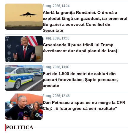
8 aug. 2026, 14:34
Alertă la granița României. O dronă a
explodat lângă un gazoduct, iar premierul
Bulgariei a convocat Consiliul de
Securitate
8 aug. 2026, 13:35
Groenlanda îi pune frână lui Trump.
Avertisment dur după planul de foraj
8 aug. 2026, 13:09
Furt de 1.500 de metri de cabluri din
parcuri fotovoltaice. Șapte persoane,
arestate
8 aug. 2026, 12:46
Dan Petrescu a spus ce nu merge la CFR
Cluj: „E foarte greu să ceri rezultate”
POLITICA