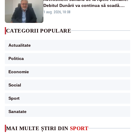
Debitul Dunării va continua să scadă.
Cernavodă s-ar putea închide în 4 zile
1 aug. 2026, 18:08
CATEGORII POPULARE
Actualitate
Politica
Economie
Social
Sport
Sanatate
MAI MULTE ȘTIRI DIN
SPORT