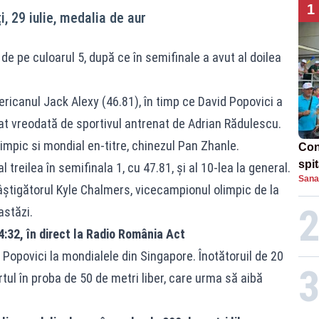
1
, 29 iulie, medalia de aur
 de pe culoarul 5, după ce în semifinale a avut al doilea
ericanul Jack Alexy (46.81), în timp ce David Popovici a
tat vreodată de sportivul antrenat de Adrian Rădulescu.
limpic si mondial en-titre, chinezul Pan Zhanle.
Con
spi
l treilea în semifinala 1, cu 47.81, şi al 10-lea la general.
Sana
âștigătorul Kyle Chalmers, vicecampionul olimpic de la
astăzi.
14:32, în direct la Radio România Act
 Popovici la mondialele din Singapore. Înotătoruil de 20
tul în proba de 50 de metri liber, care urma să aibă