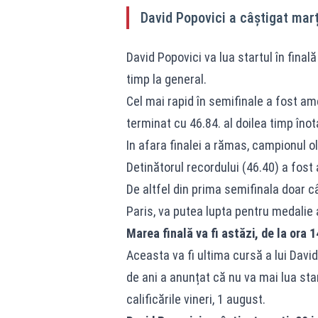
David Popovici a câștigat marți
David Popovici va lua startul în finală
timp la general.
Cel mai rapid în semifinale a fost am
terminat cu 46.84. al doilea timp îno
In afara finalei a rămas, campionul o
Detinătorul recordului (46.40) a fost a
De altfel din prima semifinala doar c
Paris, va putea lupta pentru medalie 
Marea finală va fi ast
ăzi
, de la ora 
Aceasta va fi ultima cursă a lui David
de ani a anunțat că nu va mai lua star
calificările vineri, 1 august.