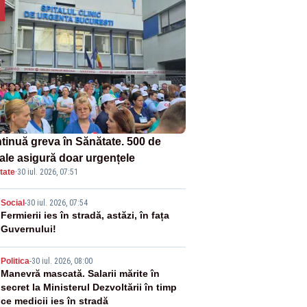
tinuă greva în Sănătate. 500 de
tale asigură doar urgențele
tate
·
30 iul. 2026, 07:51
2
Social
-
30 iul. 2026, 07:54
Fermierii ies în stradă, astăzi, în fața
Guvernului!
3
Politica
-
30 iul. 2026, 08:00
Manevră mascată. Salarii mărite în
secret la Ministerul Dezvoltării în timp
ce medicii ies în stradă