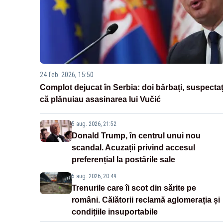
24 feb. 2026, 15:50
Complot dejucat în Serbia: doi bărbați, suspectaț
că plănuiau asasinarea lui Vučić
5 aug. 2026, 21:52
Donald Trump, în centrul unui nou
scandal. Acuzații privind accesul
preferențial la postările sale
5 aug. 2026, 20:49
Trenurile care îi scot din sărite pe
români. Călătorii reclamă aglomerația și
condițiile insuportabile