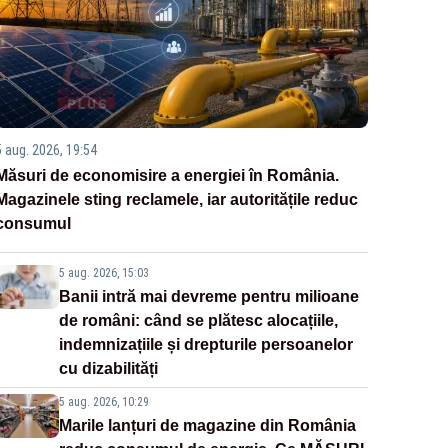
5 aug. 2026, 19:54
Măsuri de economisire a energiei în România.
Magazinele sting reclamele, iar autoritățile reduc
consumul
5 aug. 2026, 15:03
Banii intră mai devreme pentru milioane
de români: când se plătesc alocațiile,
indemnizațiile și drepturile persoanelor
cu dizabilități
5 aug. 2026, 10:29
Marile lanțuri de magazine din România