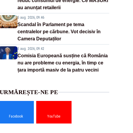
reduc consumul de energie. Ce MĂSURI
au anunțat retailerii
5 aug. 2026, 09:46
Scandal în Parlament pe tema
centralelor pe cărbune. Vot decisiv în
Camera Deputaților
5 aug. 2026, 09:42
Comisia Europeană susține că România
nu are probleme cu energia, în timp ce
țara importă masiv de la patru vecini
URMĂREȘTE-NE PE
Facebook
YouTube