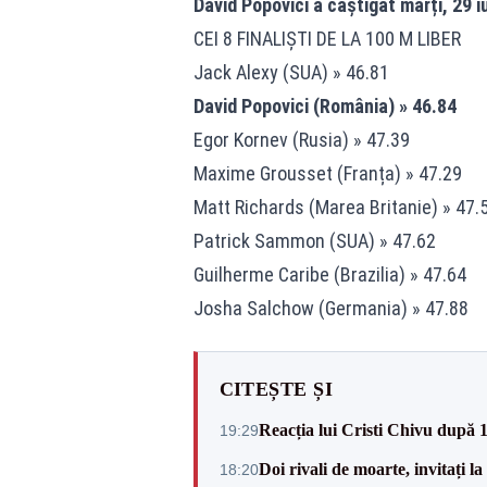
David Popovici a câștigat marți, 29 iu
CEI 8 FINALIŞTI DE LA 100 M LIBER
Jack Alexy (SUA) » 46.81
David Popovici (România) » 46.84
Egor Kornev (Rusia) » 47.39
Maxime Grousset (Franța) » 47.29
Matt Richards (Marea Britanie) » 47.
Patrick Sammon (SUA) » 47.62
Guilherme Caribe (Brazilia) » 47.64
Josha Salchow (Germania) » 47.88
CITEȘTE ȘI
Reacția lui Cristi Chivu după 
19:29
Doi rivali de moarte, invitați 
18:20