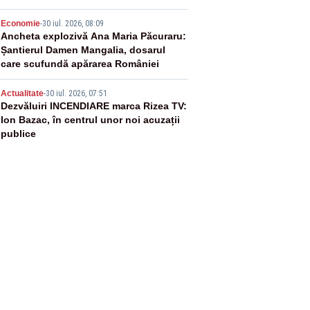
4
Economie
-
30 iul. 2026, 08:09
Ancheta explozivă Ana Maria Păcuraru:
Șantierul Damen Mangalia, dosarul
care scufundă apărarea României
5
Actualitate
-
30 iul. 2026, 07:51
Dezvăluiri INCENDIARE marca Rizea TV:
Ion Bazac, în centrul unor noi acuzații
publice