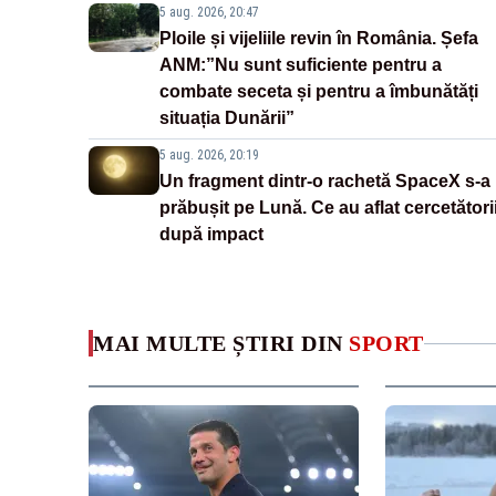
5 aug. 2026, 20:47
Ploile și vijeliile revin în România. Șefa
ANM:”Nu sunt suficiente pentru a
combate seceta și pentru a îmbunătăți
situația Dunării”
5 aug. 2026, 20:19
Un fragment dintr-o rachetă SpaceX s-a
prăbușit pe Lună. Ce au aflat cercetători
după impact
MAI MULTE ȘTIRI DIN
SPORT