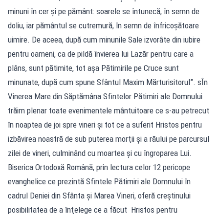
minuni în cer şi pe pământ: soarele se întunecă, în semn de
doliu, iar pământul se cutremură, în semn de înfricoşătoare
uimire. De aceea, după cum minunile Sale izvorâte din iubire
pentru oameni, ca de pildă învierea lui Lazăr pentru care a
plâns, sunt pătimite, tot aşa Pătimirile pe Cruce sunt
minunate, după cum spune Sfântul Maxim Mărturisitorul”. sÎn
Vinerea Mare din Săptămâna Sfintelor Pătimiri ale Domnului
trăim plenar toate evenimentele mântuitoare ce s-au petrecut
în noaptea de joi spre vineri şi tot ce a suferit Hristos pentru
izbăvirea noastră de sub puterea morţii şi a răului pe parcursul
zilei de vineri, culminând cu moartea şi cu îngroparea Lui.
Biserica Ortodoxă Română, prin lectura celor 12 pericope
evanghelice ce prezintă Sfintele Pătimiri ale Domnului în
cadrul Deniei din Sfânta şi Marea Vineri, oferă creştinului
posibilitatea de a înţelege ce a făcut Hristos pentru