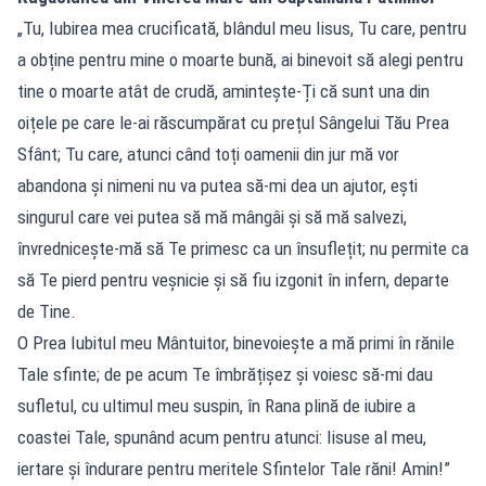
„Tu, Iubirea mea crucificată, blândul meu Iisus, Tu care, pentru
a obține pentru mine o moarte bună, ai binevoit să alegi pentru
tine o moarte atât de crudă, amintește-Ți că sunt una din
oițele pe care le-ai răscumpărat cu prețul Sângelui Tău Prea
Sfânt; Tu care, atunci când toți oamenii din jur mă vor
abandona și nimeni nu va putea să-mi dea un ajutor, ești
singurul care vei putea să mă mângâi și să mă salvezi,
învrednicește-mă să Te primesc ca un însuflețit; nu permite ca
să Te pierd pentru veșnicie și să fiu izgonit în infern, departe
de Tine.
O Prea Iubitul meu Mântuitor, binevoiește a mă primi în rănile
Tale sfinte; de pe acum Te îmbrățișez și voiesc să-mi dau
sufletul, cu ultimul meu suspin, în Rana plină de iubire a
coastei Tale, spunând acum pentru atunci: Iisuse al meu,
iertare și îndurare pentru meritele Sfintelor Tale răni! Amin!”