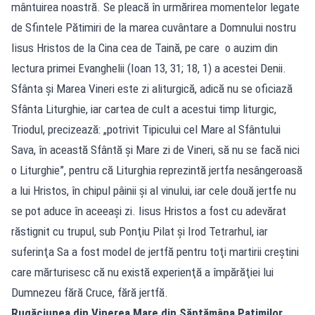
mântuirea noastră. Se pleacă în urmărirea momentelor legate
de Sfintele Pătimiri de la marea cuvântare a Domnului nostru
Iisus Hristos de la Cina cea de Taină, pe care o auzim din
lectura primei Evanghelii (Ioan 13, 31; 18, 1) a acestei Denii.
Sfânta şi Marea Vineri este zi aliturgică, adică nu se oficiază
Sfânta Liturghie, iar cartea de cult a acestui timp liturgic,
Triodul, precizează: „potrivit Tipicului cel Mare al Sfântului
Sava, în această Sfântă şi Mare zi de Vineri, să nu se facă nici
o Liturghie”, pentru că Liturghia reprezintă jertfa nesângeroasă
a lui Hristos, în chipul pâinii şi al vinului, iar cele două jertfe nu
se pot aduce în aceeaşi zi. Iisus Hristos a fost cu adevărat
răstignit cu trupul, sub Ponţiu Pilat şi Irod Tetrarhul, iar
suferinţa Sa a fost model de jertfă pentru toţi martirii creştini
care mărturisesc că nu există experienţă a împărăţiei lui
Dumnezeu fără Cruce, fără jertfă.
Rugăciunea din Vinerea Mare din Săptămâna Patimilor