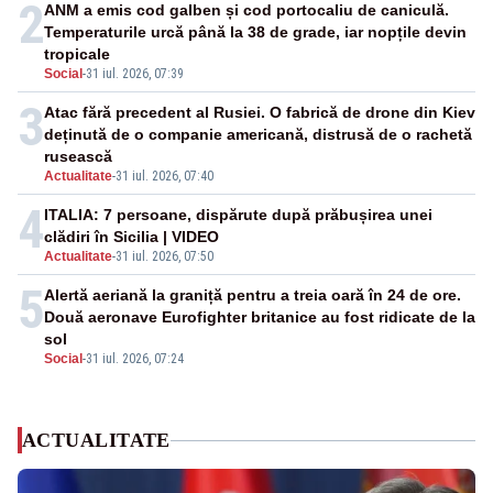
2
ANM a emis cod galben și cod portocaliu de caniculă.
Temperaturile urcă până la 38 de grade, iar nopțile devin
tropicale
Social
-
31 iul. 2026, 07:39
3
Atac fără precedent al Rusiei. O fabrică de drone din Kiev
deținută de o companie americană, distrusă de o rachetă
rusească
Actualitate
-
31 iul. 2026, 07:40
4
ITALIA: 7 persoane, dispărute după prăbușirea unei
clădiri în Sicilia | VIDEO
Actualitate
-
31 iul. 2026, 07:50
5
Alertă aeriană la graniță pentru a treia oară în 24 de ore.
Două aeronave Eurofighter britanice au fost ridicate de la
sol
Social
-
31 iul. 2026, 07:24
ACTUALITATE