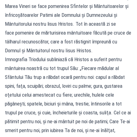
Marea Vineri se face pomenirea Sfintelor şi Mântuitoarelor şi
înfricoşătoarelor Patimi ale Domnului şi Dumnezeului şi
Mântuitorului nostru lisus Hristos. Tot în această zi se
face pomenire de mărturisirea mântuitoare făcută pe cruce de
tâlharul recunoscător, care a fost răstignit împreună cu
Domnul şi Mântuitorul nostru Iisus Hristos.
Imnografia Triodului subliniază că Hristos a suferit pentru
mântuirea noastră cu tot trupul Său: „Fiecare mădular al
Sfântului Tău trup a răbdat ocară pentru noi: capul a răbdat
spini, faţa, scuipări; obrazul, loviri cu palme; gura, gustarea
oţetului celui amestecat cu fiere; urechile, hulele cele
păgâneşti; spatele, biciuri şi mâna, trestie; întinsorile a tot
trupul pe cruce, şi cuie, încheieturile şi coasta, suliţa. Cel ce ai
pătimit pentru noi, şi ne-ai mântuit pe noi de patimi; Care Te-ai
smerit pentru noi, prin iubirea Ta de noi, şi ne-ai înălţat,