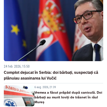
24 feb. 2026, 15:50
Complot dejucat în Serbia: doi bărbați, suspectați că
plănuiau asasinarea lui Vučić
6 aug. 2026, 21:39
Vremea a făcut prăpăd după caniculă. Doi
bărbați au murit loviți de trăsnet în râul
Mureș