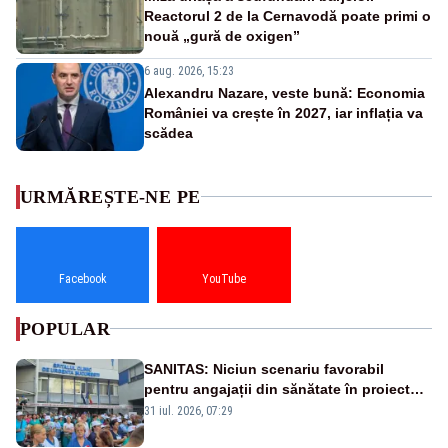
Reactorul 2 de la Cernavodă poate primi o
nouă „gură de oxigen”
6 aug. 2026, 15:23
Alexandru Nazare, veste bună: Economia
României va crește în 2027, iar inflația va
scădea
URMĂREȘTE-NE PE
Facebook
YouTube
POPULAR
SANITAS: Niciun scenariu favorabil
pentru angajații din sănătate în proiectul
Legii salarizării
31 iul. 2026, 07:29