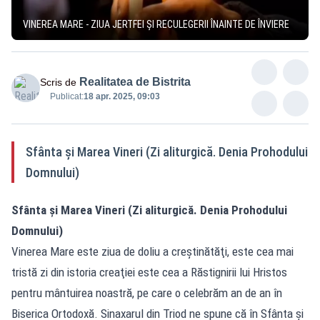
VINEREA MARE - ZIUA JERTFEI ȘI RECULEGERII ÎNAINTE DE ÎNVIERE
Realitatea de Bistrita
Scris de
Publicat:
18 apr. 2025, 09:03
Sfânta și Marea Vineri (Zi aliturgică. Denia Prohodului
Domnului)
Sfânta și Marea Vineri (Zi aliturgică. Denia Prohodului
Domnului)
Vinerea Mare este ziua de doliu a creştinătăţi, este cea mai
tristă zi din istoria creaţiei este cea a Răstignirii lui Hristos
pentru mântuirea noastră, pe care o celebrăm an de an în
Biserica Ortodoxă. Sinaxarul din Triod ne spune că în Sfânta şi