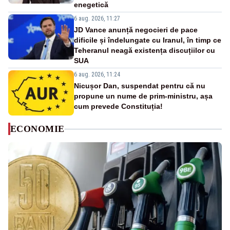
enegetică
6 aug. 2026, 11:27
JD Vance anunță negocieri de pace
dificile și îndelungate cu Iranul, în timp ce
Teheranul neagă existența discuțiilor cu
SUA
6 aug. 2026, 11:24
Nicușor Dan, suspendat pentru că nu
propune un nume de prim-ministru, așa
cum prevede Constituția!
ECONOMIE