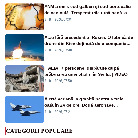
ANM a emis cod galben și cod portocaliu
de caniculă. Temperaturile urcă până la 38
de grade, iar nopțile devin tropicale
31 iul. 2026, 07:39
Atac fără precedent al Rusiei. O fabrică de
drone din Kiev deținută de o companie
americană, distrusă de o rachetă
31 iul. 2026, 07:40
rusească
ITALIA: 7 persoane, dispărute după
prăbușirea unei clădiri în Sicilia | VIDEO
31 iul. 2026, 07:50
Alertă aeriană la graniță pentru a treia
oară în 24 de ore. Două aeronave
Eurofighter britanice au fost ridicate de la
31 iul. 2026, 07:24
sol
CATEGORII POPULARE