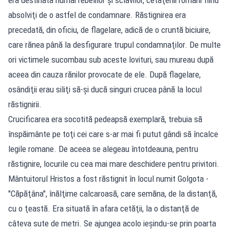
absolviţi de o astfel de condamnare. Răstignirea era
precedată, din oficiu, de flagelare, adică de o cruntă biciuire,
care rănea până la desfigurare trupul condamnaţilor. De multe
ori victimele sucombau sub aceste lovituri, sau mureau după
aceea din cauza rănilor provocate de ele. După flagelare,
osândiţii erau siliţi să-şi ducă singuri crucea până la locul
răstignirii.
Crucificarea era socotită pedeapsă exemplară, trebuia să
înspăimânte pe toţi cei care s-ar mai fi putut gândi să încalce
legile romane. De aceea se alegeau întotdeauna, pentru
răstignire, locurile cu cea mai mare deschidere pentru privitori.
Mântuitorul Hristos a fost răstignit în locul numit Golgota -
"Căpăţâna", înălţime calcaroasă, care semăna, de la distanţă,
cu o ţeastă. Era situată în afara cetăţii, la o distanţă de
câteva sute de metri. Se ajungea acolo ieşindu-se prin poarta