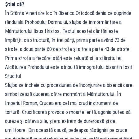
Știai că?
În Sfânta Vineri are loc în Biserica Ortodoxă denia ce cuprinde
rânduiala Prohodului Domnului, slujba de înmormântare a
Mântuitorului Iisus Hristos. Textul acestei cântări este
împărţit, ca structură, în trei părţi, prima parte având 73 de
strofe, a doua parte 60 de strofe şi a treia parte 43 de strofe.
Prima strofa a fiecărei stări este reluată şi la sfârşitul ei.
Alcătuirea Prohodului este atribuită imnografului bizantin Iosif
Studitul.
Slujba se încheie cu procesiunea de înconjurare a bisericii care
simbolizează ducerea către mormânt a Mântuitorului. În
Imperiul Roman, Crucea era cel mai crud instrument de
tortură. Crucificarea provoca o moarte lentă, agonia putea să
dureze şi câteva zile, şi era extrem de dureroasă şi de
umilitoare. Din această cauză, pedeapsa răstignirii pe cruce
era destinată numai rebelilor şi sclavilor, cetăţenii romani fiind