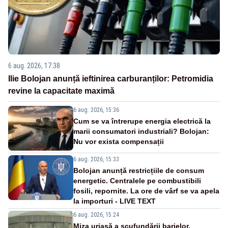
6 aug. 2026, 17:38
Ilie Bolojan anunță ieftinirea carburanților: Petromidia
revine la capacitate maximă
6 aug. 2026, 15:36
Cum se va întrerupe energia electrică la
marii consumatori industriali? Bolojan:
Nu vor exista compensații
6 aug. 2026, 15:33
Bolojan anunță restricțiile de consum
energetic. Centralele pe combustibili
fosili, repornite. La ore de vârf se va apela
la importuri - LIVE TEXT
6 aug. 2026, 15:24
Miza uriașă a scufundării barjelor.