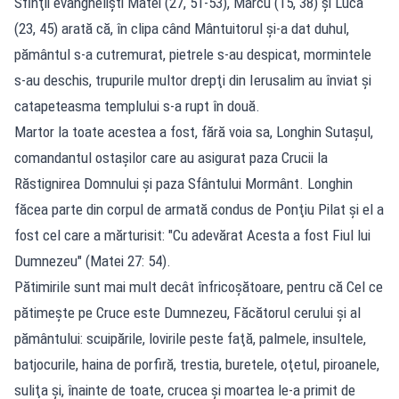
Sfinţii evanghelişti Matei (27, 51-53), Marcu (15, 38) şi Luca
(23, 45) arată că, în clipa când Mântuitorul şi-a dat duhul,
pământul s-a cutremurat, pietrele s-au despicat, mormintele
s-au deschis, trupurile multor drepţi din Ierusalim au înviat şi
catapeteasma templului s-a rupt în două.
Martor la toate acestea a fost, fără voia sa, Longhin Sutaşul,
comandantul ostaşilor care au asigurat paza Crucii la
Răstignirea Domnului şi paza Sfântului Mormânt. Longhin
făcea parte din corpul de armată condus de Ponţiu Pilat şi el a
fost cel care a mărturisit: "Cu adevărat Acesta a fost Fiul lui
Dumnezeu" (Matei 27: 54).
Pătimirile sunt mai mult decât înfricoşătoare, pentru că Cel ce
pătimeşte pe Cruce este Dumnezeu, Făcătorul cerului şi al
pământului: scuipările, lovirile peste faţă, palmele, insultele,
batjocurile, haina de porfiră, trestia, buretele, oţetul, piroanele,
suliţa şi, înainte de toate, crucea şi moartea le-a primit de