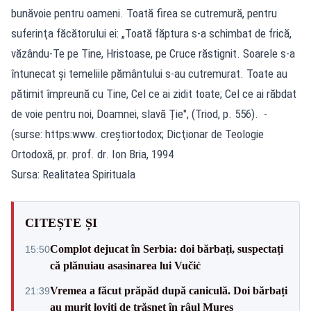
bunăvoie pentru oameni. Toată firea se cutremură, pentru
suferinţa făcătorului ei: „Toată făptura s-a schimbat de frică,
văzându-Te pe Tine, Hristoase, pe Cruce răstignit. Soarele s-a
întunecat şi temeliile pământului s-au cutremurat. Toate au
pătimit împreună cu Tine, Cel ce ai zidit toate; Cel ce ai răbdat
de voie pentru noi, Doamnei, slavă Ţie", (Triod, p. 556). -
(surse: https:www. creștiortodox; Dicţionar de Teologie
Ortodoxă, pr. prof. dr. Ion Bria, 1994
Sursa: Realitatea Spirituala
CITEȘTE ȘI
Complot dejucat în Serbia: doi bărbați, suspectați
15:50
că plănuiau asasinarea lui Vučić
Vremea a făcut prăpăd după caniculă. Doi bărbați
21:39
au murit loviți de trăsnet în râul Mureș