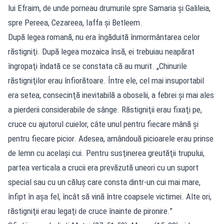
lui Efraim, de unde porneau drumurile spre Samaria şi Galileia,
spre Pereea, Cezareea, Iaffa şi Betleem.
După legea romană, nu era îngăduită înmormântarea celor
răstigniţi. După legea mozaica însă, ei trebuiau neapărat
îngropaţi îndată ce se constata că au murit. „Chinurile
răstigniţilor erau înfiorătoare. Între ele, cel mai insuportabil
era setea, consecinţă inevitabilă a oboselii, a febrei şi mai ales
a pierderii considerabile de sânge. Răstigniţii erau fixaţi pe,
cruce cu ajutorul cuielor, câte unul pentru fiecare mână şi
pentru fiecare picior. Adesea, amândouă picioarele erau prinse
de lemn cu acelaşi cui. Pentru susţinerea greutăţii trupului,
partea verticala a crucii era prevăzută uneori cu un suport
special sau cu un căluş care consta dintr-un cui mai mare,
înfipt în aşa fel, încât să vină între coapsele victimei. Alte ori,
răstigniţii erau legaţi de cruce înainte de pironire.”