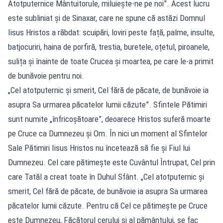
Atotputernice Mântuitorule, miluieşte-ne pe noi”. Acest lucru
este subliniat şi de Sinaxar, care ne spune că astăzi Domnul
Iisus Hristos a răbdat: scuipări, loviri peste față, palme, insulte,
batjocuriri, haina de porfiră, trestia, buretele, oțetul, piroanele,
sulița și înainte de toate Crucea și moartea, pe care le-a primit
de bunăvoie pentru noi.
„Cel atotputernic şi smerit, Cel fără de păcate, de bunăvoie ia
asupra Sa urmarea păcatelor lumii căzute”. Sfintele Pătimiri
sunt numite „înfricoşătoare”, deoarece Hristos suferă moarte
pe Cruce ca Dumnezeu şi Om. În nici un moment al Sfintelor
Sale Pătimiri Iisus Hristos nu încetează să fie şi Fiul lui
Dumnezeu. Cel care pătimeşte este Cuvântul Întrupat, Cel prin
care Tatăl a creat toate în Duhul Sfânt. „Cel atotputernic şi
smerit, Cel fără de păcate, de bunăvoie ia asupra Sa urmarea
păcatelor lumii căzute. Pentru că Cel ce pătimeşte pe Cruce
este Dumnezeu, Făcătorul cerului şi al pământului, se fac