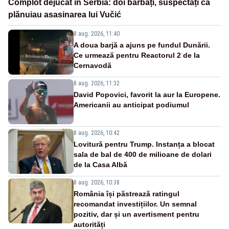
Complot dejucat în Serbia: doi bărbați, suspectați că
plănuiau asasinarea lui Vučić
8 aug. 2026, 11:40
A doua barjă a ajuns pe fundul Dunării.
Ce urmează pentru Reactorul 2 de la
Cernavodă
8 aug. 2026, 11:32
David Popovici, favorit la aur la Europene.
Americanii au anticipat podiumul
8 aug. 2026, 10:42
Lovitură pentru Trump. Instanța a blocat
sala de bal de 400 de milioane de dolari
de la Casa Albă
8 aug. 2026, 10:38
România își păstrează ratingul
recomandat investițiilor. Un semnal
pozitiv, dar și un avertisment pentru
autorități