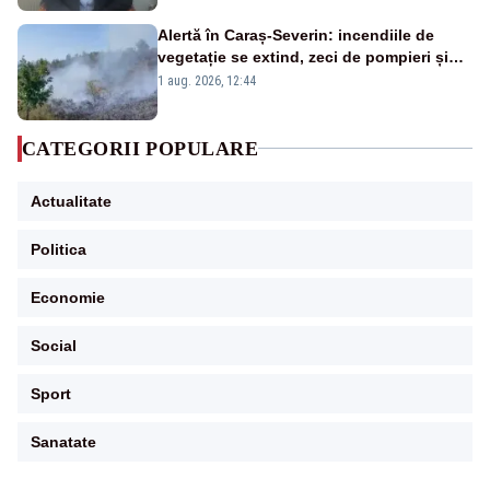
Alertă în Caraș-Severin: incendiile de
vegetație se extind, zeci de pompieri și
silvicultori se luptă cu flăcările - VIDEO
1 aug. 2026, 12:44
CATEGORII POPULARE
Actualitate
Politica
Economie
Social
Sport
Sanatate