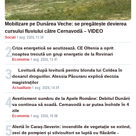
Mobilizare pe Dunărea Veche: se pregătește devierea
cursului fluviului către Cernavodă – VIDEO
Social
·
1 aug. 2026, 13:38
2
Criza energetică se acutizează. CE Oltenia a oprit
noaptea trecută un grup energetic de la Rovinari
Economie
-
1 aug. 2026, 13:41
3
Lovitură după lovitură pentru blonda lui Coldea în
dosarul drogurilor. Alessia Păcuraru explică decizia
magistraților
Actualitate
-
1 aug. 2026, 14:39
4
Avertisment sumbru de la Apele Române: Debitul Dunării
va continua să scadă. Cernavodă s-ar putea închide în 4
zile
Economie
-
1 aug. 2026, 18:08
5
Alertă în Caraș-Severin: incendiile de vegetație se extind,
zeci de pompieri și silvicultori se luptă cu flăcările -