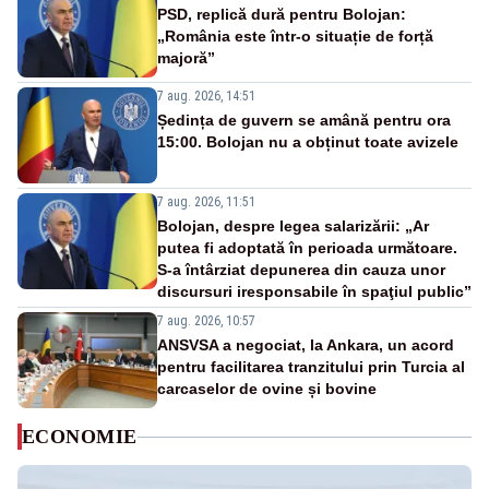
PSD, replică dură pentru Bolojan:
„România este într-o situație de forță
majoră”
7 aug. 2026, 14:51
Ședința de guvern se amână pentru ora
15:00. Bolojan nu a obținut toate avizele
7 aug. 2026, 11:51
Bolojan, despre legea salarizării: „Ar
putea fi adoptată în perioada următoare.
S-a întârziat depunerea din cauza unor
discursuri iresponsabile în spaţiul public”
7 aug. 2026, 10:57
ANSVSA a negociat, la Ankara, un acord
pentru facilitarea tranzitului prin Turcia al
carcaselor de ovine și bovine
ECONOMIE