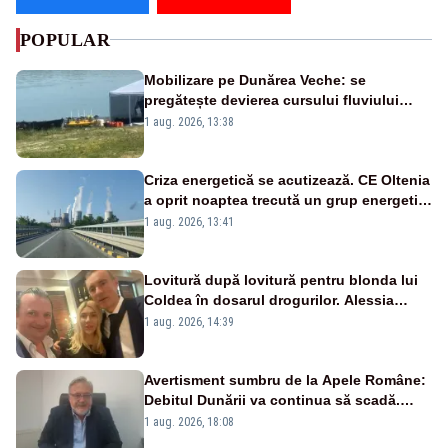
POPULAR
Mobilizare pe Dunărea Veche: se
pregătește devierea cursului fluviului
către Cernavodă – VIDEO
1 aug. 2026, 13:38
Criza energetică se acutizează. CE Oltenia
a oprit noaptea trecută un grup energetic
de la Rovinari
1 aug. 2026, 13:41
Lovitură după lovitură pentru blonda lui
Coldea în dosarul drogurilor. Alessia
Păcuraru explică decizia magistraților
1 aug. 2026, 14:39
Avertisment sumbru de la Apele Române:
Debitul Dunării va continua să scadă.
Cernavodă s-ar putea închide în 4 zile
1 aug. 2026, 18:08