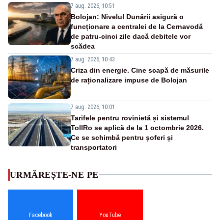
7 aug. 2026, 10:51
Bolojan: Nivelul Dunării asigură o
funcționare a centralei de la Cernavodă
de patru-cinci zile dacă debitele vor
scădea
7 aug. 2026, 10:43
Criza din energie. Cine scapă de măsurile
de raționalizare impuse de Bolojan
7 aug. 2026, 10:01
Tarifele pentru rovinietă și sistemul
TollRo se aplică de la 1 octombrie 2026.
Ce se schimbă pentru șoferi și
transportatori
URMĂREȘTE-NE PE
Facebook
YouTube