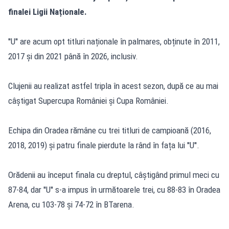
finalei Ligii Naționale.
''U'' are acum opt titluri naționale în palmares, obținute în 2011,
2017 și din 2021 până în 2026, inclusiv.
Clujenii au realizat astfel tripla în acest sezon, după ce au mai
câștigat Supercupa României și Cupa României.
Echipa din Oradea rămâne cu trei titluri de campioană (2016,
2018, 2019) și patru finale pierdute la rând în fața lui ''U''.
Orădenii au început finala cu dreptul, câștigând primul meci cu
87-84, dar ''U'' s-a impus în următoarele trei, cu 88-83 în Oradea
Arena, cu 103-78 și 74-72 în BTarena.