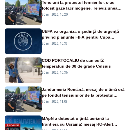
Tensiuni la protestul fermierilor, s-au
folosit gaze lacrimogene. Televiziunea
Poporului face apel la calm – LIVE TEXT
30 iul. 2026, 10:20
UEFA va organiza o şedinţă de urgenţă
privind planurile FIFA pentru Cupa
Mondială
30 iul. 2026, 10:33
COD PORTOCALIU de caniculă:
temperaturi de 38 de grade Celsius
30 iul. 2026, 10:36
Jandarmeria Română, mesaj de ultimă oră
pe fondul tensiunilor de la protestul
masiv al fermierilor - VIDEO
30 iul. 2026, 11:08
MApN a detectat o țintă aeriană la
frontiera cu Ucraina; mesaj RO-Alert
transmis în județul Tulcea