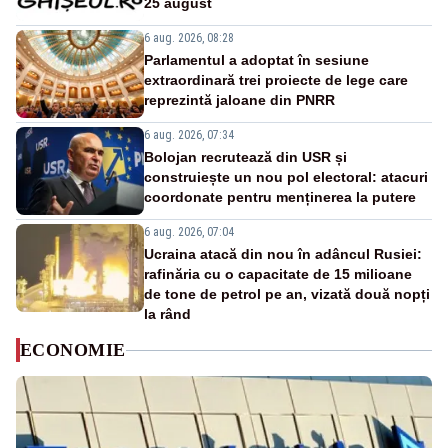
25 august
6 aug. 2026, 08:28
Parlamentul a adoptat în sesiune
extraordinară trei proiecte de lege care
reprezintă jaloane din PNRR
6 aug. 2026, 07:34
Bolojan recrutează din USR și
construiește un nou pol electoral: atacuri
coordonate pentru menținerea la putere
6 aug. 2026, 07:04
Ucraina atacă din nou în adâncul Rusiei:
rafinăria cu o capacitate de 15 milioane
de tone de petrol pe an, vizată două nopți
la rând
ECONOMIE