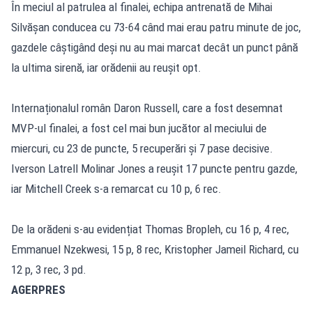
În meciul al patrulea al finalei, echipa antrenată de Mihai
Silvășan conducea cu 73-64 când mai erau patru minute de joc,
gazdele câștigând deși nu au mai marcat decât un punct până
la ultima sirenă, iar orădenii au reușit opt.
Internaționalul român Daron Russell, care a fost desemnat
MVP-ul finalei, a fost cel mai bun jucător al meciului de
miercuri, cu 23 de puncte, 5 recuperări și 7 pase decisive.
Iverson Latrell Molinar Jones a reușit 17 puncte pentru gazde,
iar Mitchell Creek s-a remarcat cu 10 p, 6 rec.
De la orădeni s-au evidențiat Thomas Bropleh, cu 16 p, 4 rec,
Emmanuel Nzekwesi, 15 p, 8 rec, Kristopher Jameil Richard, cu
12 p, 3 rec, 3 pd.
AGERPRES