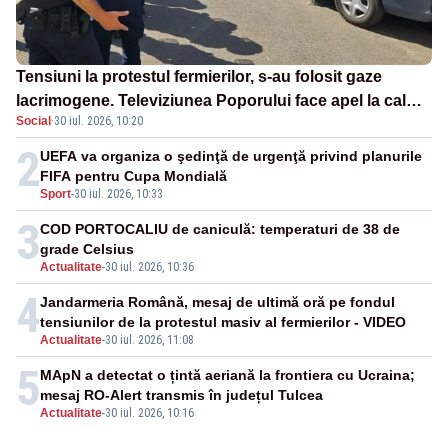
Tensiuni la protestul fermierilor, s-au folosit gaze
lacrimogene. Televiziunea Poporului face apel la calm
Social
·
30 iul. 2026, 10:20
– LIVE TEXT
2
UEFA va organiza o şedinţă de urgenţă privind planurile
FIFA pentru Cupa Mondială
Sport
-
30 iul. 2026, 10:33
3
COD PORTOCALIU de caniculă: temperaturi de 38 de
grade Celsius
Actualitate
-
30 iul. 2026, 10:36
4
Jandarmeria Română, mesaj de ultimă oră pe fondul
tensiunilor de la protestul masiv al fermierilor - VIDEO
Actualitate
-
30 iul. 2026, 11:08
5
MApN a detectat o țintă aeriană la frontiera cu Ucraina;
mesaj RO-Alert transmis în județul Tulcea
Actualitate
-
30 iul. 2026, 10:16