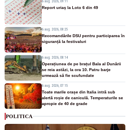
6 aug. 2026, 09:11
Report uriaș la Loto 6 din 49
6 aug. 2026, 08:25
Recomandările DSU pentru participarea în
siguranță la festivaluri
6 aug. 2026, 08:14
Operațiunea de pe brațul Bala al Dunării
se reia astăzi, la ora 10. Patru barje
urmează să fie scufundate
6 aug. 2026, 07:15
Toate marile orașe din Italia intră sub
alertă roșie de caniculă. Temperaturile se
apropie de 40 de grade
POLITICA