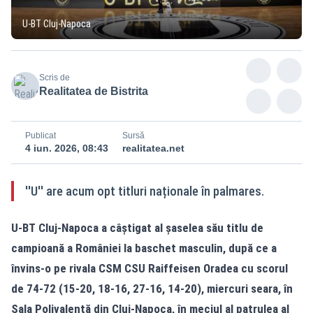
U-BT Cluj-Napoca
Scris de
Realitatea de Bistrita
Publicat
Sursă
4 iun. 2026, 08:43
realitatea.net
''U'' are acum opt titluri naționale în palmares.
U-BT Cluj-Napoca a câștigat al șaselea său titlu de
campioană a României la baschet masculin, după ce a
învins-o pe rivala CSM CSU Raiffeisen Oradea cu scorul
de 74-72 (15-20, 18-16, 27-16, 14-20), miercuri seara, în
Sala Polivalentă din Cluj-Napoca, în meciul al patrulea al