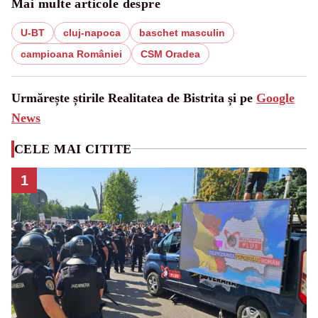
Mai multe articole despre
U-BT
cluj-napoca
baschet masculin
campioana României
CSM Oradea
Urmărește știrile Realitatea de Bistrita și pe
Google
News
CELE MAI CITITE
1