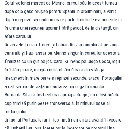
Golul victoriei marcat de Merino, primul său la acest turneu
după cele șase reușite pentru Spania în preliminarii, a venit
după o repriză secundă în mare parte lipsită de evenimente și
în urma unei repuneri aparent fără pericol, de la distanță, din
afara careului.
Rezervele Ferran Torres și Fabian Ruiz au combinat pe zona
centrală și l-au lansat pe Merino singur în careu, iar acesta a
finalizat cu un șut pe jos, care l-a învins pe Diogo Costa, ieșit
în întâmpinare, mingea intrând lângă bara din stânga.
Inexistent în mare parte a reprizei secunde, atacul Portugaliei
a dat semne de viață în căutarea unui egal miraculos.
Bernardo Silva a fost cel mai aproape de gol, cu o lovitură de
cap trimisă puțin peste transversală, în minutul șase al
prelungirilor.
Un gol al Portugaliei ar fi fost însă nemeritat, având în vedere
că lusitanii l-au pus foarte rar la încercare pe portarul Unai