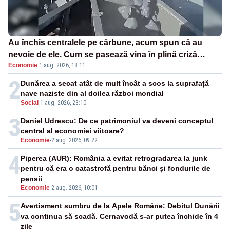
Au închis centralele pe cărbune, acum spun că au
nevoie de ele. Cum se pasează vina în plină criză
Economie
·
1 aug. 2026, 18:11
energetică
2
Dunărea a secat atât de mult încât a scos la suprafață
nave naziste din al doilea război mondial
Social
-
1 aug. 2026, 23:10
3
Daniel Udrescu: De ce patrimoniul va deveni conceptul
central al economiei viitoare?
Economie
-
2 aug. 2026, 09:22
4
Piperea (AUR): România a evitat retrogradarea la junk
pentru că era o catastrofă pentru bănci și fondurile de
pensii
Economie
-
2 aug. 2026, 10:01
5
Avertisment sumbru de la Apele Române: Debitul Dunării
va continua să scadă. Cernavodă s-ar putea închide în 4
zile