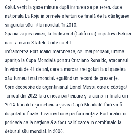
Golul, venit la șase minute după intrarea sa pe teren, duce
naționala La Roja în primele sferturi de finală de la câștigarea
singurului său titlu mondial, în 2010.
Spania va juca vineri, la Inglewood (California) împotriva Belgiei,
care a învins Statele Unite cu 4-1.
Înfrângerea Portugaliei marchează, cel mai probabil, ultima
apariție la Cupa Mondială pentru Cristiano Ronaldo, atacantul
în vârstă de 41 de ani, care a marcat trei goluri la al șaselea
său turneu final mondial, egalând un record de prezențe.
Spre deosebire de argentinianul Lionel Messi, care a câștigat
turneul din 2022 la a cincea participare și a ajuns în finala din
2014, Ronaldo își încheie a șasea Cupă Mondială fără să fi
disputat o finală. Cea mai bună performanță a Portugaliei în
perioada sa la națională a fost calificarea în semifinale la
debutul său mondial, în 2006.