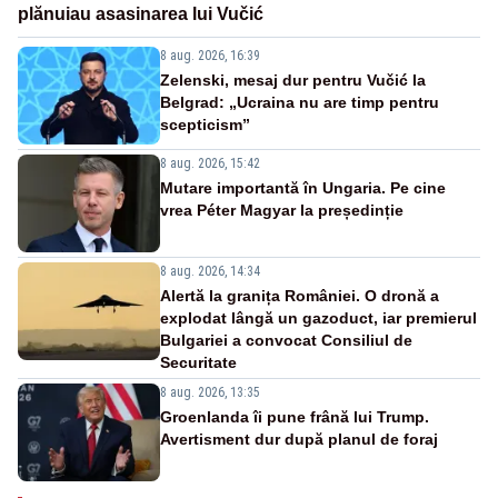
plănuiau asasinarea lui Vučić
8 aug. 2026, 16:39
Zelenski, mesaj dur pentru Vučić la
Belgrad: „Ucraina nu are timp pentru
scepticism”
8 aug. 2026, 15:42
Mutare importantă în Ungaria. Pe cine
vrea Péter Magyar la președinție
8 aug. 2026, 14:34
Alertă la granița României. O dronă a
explodat lângă un gazoduct, iar premierul
Bulgariei a convocat Consiliul de
Securitate
8 aug. 2026, 13:35
Groenlanda îi pune frână lui Trump.
Avertisment dur după planul de foraj