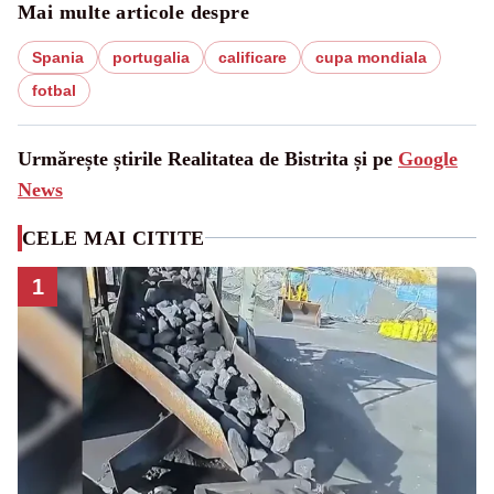
Mai multe articole despre
Spania
portugalia
calificare
cupa mondiala
fotbal
Urmărește știrile Realitatea de Bistrita și pe
Google
News
CELE MAI CITITE
1