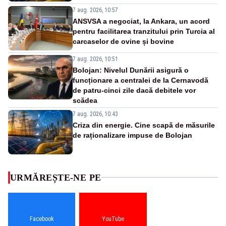
7 aug. 2026, 10:57
ANSVSA a negociat, la Ankara, un acord
pentru facilitarea tranzitului prin Turcia al
carcaselor de ovine și bovine
7 aug. 2026, 10:51
Bolojan: Nivelul Dunării asigură o
funcționare a centralei de la Cernavodă
de patru-cinci zile dacă debitele vor
scădea
7 aug. 2026, 10:43
Criza din energie. Cine scapă de măsurile
de raționalizare impuse de Bolojan
URMĂREȘTE-NE PE
Facebook
YouTube