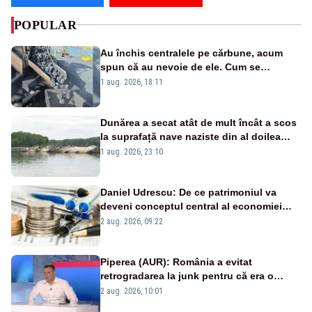
POPULAR
Au închis centralele pe cărbune, acum
spun că au nevoie de ele. Cum se
pasează vina în plină criză energetică
1 aug. 2026, 18:11
Dunărea a secat atât de mult încât a scos
la suprafață nave naziste din al doilea
război mondial
1 aug. 2026, 23:10
Daniel Udrescu: De ce patrimoniul va
deveni conceptul central al economiei
viitoare?
2 aug. 2026, 09:22
Piperea (AUR): România a evitat
retrogradarea la junk pentru că era o
catastrofă pentru bănci și fondurile de
2 aug. 2026, 10:01
pensii