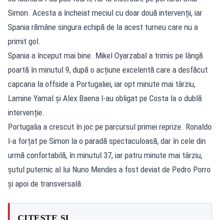
Simon. Acesta a încheiat meciul cu doar două intervenții, iar
Spania rămâne singura echipă de la acest turneu care nu a
primit gol.
Spania a început mai bine. Mikel Oyarzabal a trimis pe lângă
poartă în minutul 9, după o acțiune excelentă care a desfăcut
capcana la offside a Portugaliei, iar opt minute mai târziu,
Lamine Yamal și Alex Baena l-au obligat pe Costa la o dublă
intervenție.
Portugalia a crescut în joc pe parcursul primei reprize. Ronaldo
l-a forțat pe Simon la o paradă spectaculoasă, dar în cele din
urmă confortabilă, în minutul 37, iar patru minute mai târziu,
șutul puternic al lui Nuno Mendes a fost deviat de Pedro Porro
și apoi de transversală.
CITEȘTE ȘI