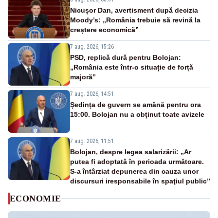
Nicușor Dan, avertisment după decizia
Moody’s: „România trebuie să revină la
creștere economică”
7 aug. 2026, 15:26
PSD, replică dură pentru Bolojan:
„România este într-o situație de forță
majoră”
7 aug. 2026, 14:51
Ședința de guvern se amână pentru ora
15:00. Bolojan nu a obținut toate avizele
7 aug. 2026, 11:51
Bolojan, despre legea salarizării: „Ar
putea fi adoptată în perioada următoare.
S-a întârziat depunerea din cauza unor
discursuri iresponsabile în spaţiul public”
ECONOMIE