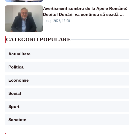
Avertisment sumbru de la Apele Române:
Debitul Dunării va continua să scadă.
Cernavodă s-ar putea închide în 4 zile
1 aug. 2026, 18:08
CATEGORII POPULARE
Actualitate
Politica
Economie
Social
Sport
Sanatate