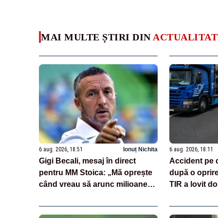
MAI MULTE ȘTIRI DIN
ACTUALITAT
6 aug. 2026, 18:51
Ionuț Nichita
6 aug. 2026, 18:11
Gigi Becali, mesaj în direct
Accident pe 
pentru MM Stoica: „Mă oprește
după o oprir
când vreau să arunc milioane
TIR a lovit do
pe transferuri”
încărcate cu