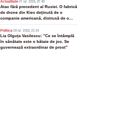
4
Actualitate
-
31 iul. 2026, 07:40
Atac fără precedent al Rusiei. O fabrică
de drone din Kiev deținută de o
companie americană, distrusă de o
rachetă rusească
5
Politica
-
30 iul. 2026, 23:24
Lia Olguța Vasilescu: ”Ce se întâmplă
în sănătate este o bătaie de joc. Se
guvernează extraordinar de prost”