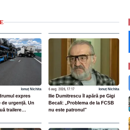
E
Ionuț Nichita
6 aug. 2026, 17:17
Ionuț Nichita
drumul expres
Ilie Dumitrescu îl apără pe Gigi
e de urgență. Un
Becali: „Problema de la FCSB
uă trailere
nu este patronul”
 mașini