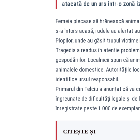
atacată de un urs într-o zonă i
Femeia plecase să hrănească animalel
s-a întors acasă, rudele au alertat au
Plopilor, unde au găsit trupul victime
Tragedia a readus în atenție problema
gospodăriilor. Localnicii spun că ani
animalele domestice. Autoritățile lo
identifice ursul responsabil.
Primarul din Telciu a anunțat că va c
îngreunate de dificultăți legale și de 
înregistrate peste 1.000 de exemplar
CITEȘTE ȘI