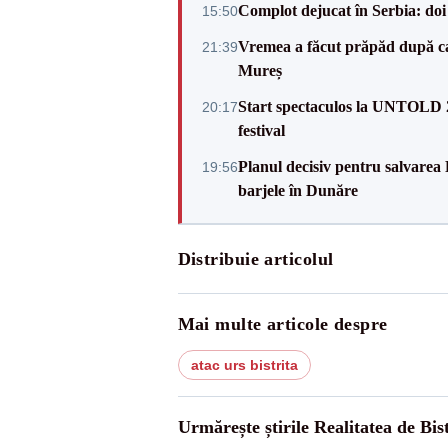
Complot dejucat în Serbia: doi 
15:50
Vremea a făcut prăpăd după cani
21:39
Mureș
Start spectaculos la UNTOLD 20
20:17
festival
Planul decisiv pentru salvarea
19:56
barjele în Dunăre
Distribuie articolul
Mai multe articole despre
atac urs bistrita
Urmărește știrile Realitatea de Bist