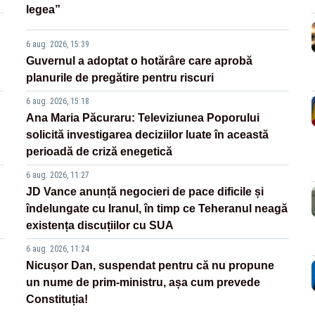
legea”
6 aug. 2026, 15:39
Guvernul a adoptat o hotărâre care aprobă
planurile de pregătire pentru riscuri
6 aug. 2026, 15:18
Ana Maria Păcuraru: Televiziunea Poporului
solicită investigarea deciziilor luate în această
perioadă de criză enegetică
6 aug. 2026, 11:27
JD Vance anunță negocieri de pace dificile și
îndelungate cu Iranul, în timp ce Teheranul neagă
existența discuțiilor cu SUA
6 aug. 2026, 11:24
Nicușor Dan, suspendat pentru că nu propune
un nume de prim-ministru, așa cum prevede
Constituția!