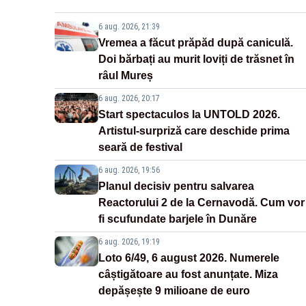
6 aug. 2026, 21:39
Vremea a făcut prăpăd după caniculă.
Doi bărbați au murit loviți de trăsnet în
râul Mureș
6 aug. 2026, 20:17
Start spectaculos la UNTOLD 2026.
Artistul-surpriză care deschide prima
seară de festival
6 aug. 2026, 19:56
Planul decisiv pentru salvarea
Reactorului 2 de la Cernavodă. Cum vor
fi scufundate barjele în Dunăre
6 aug. 2026, 19:19
Loto 6/49, 6 august 2026. Numerele
câștigătoare au fost anunțate. Miza
depășește 9 milioane de euro