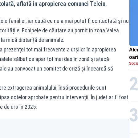
zolată, aflată în apropierea comunei Telciu.
e familiei, iar după ce nu a mai putut fi contactată și nu
toritățile. Echipele de căutare au pornit în zona Valea
i la mică distanță de animale.
 prezenței tot mai frecvente a urșilor în apropierea
Aler
oar
malele sălbatice apar tot mai des în zonă și atacă
Socia
Euro
cale au convocat un comitet de criză și încearcă să
la s
ere extragerea animalului, însă procedurile sunt
lipsa cotelor aprobate pentru intervenții. În județ ar fi fost
e de urs în 2025.