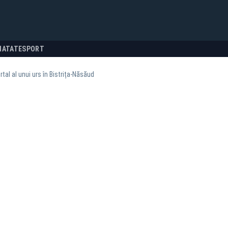
NATATE
SPORT
tal al unui urs în Bistrița-Năsăud