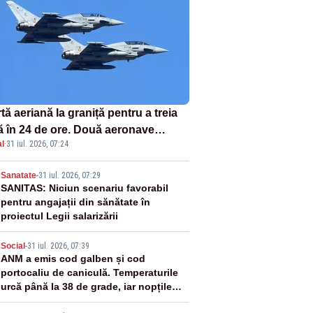
tă aeriană la graniță pentru a treia
ă în 24 de ore. Două aeronave
l
·
31 iul. 2026, 07:24
fighter britanice au fost ridicate de
ol
2
Sanatate
-
31 iul. 2026, 07:29
SANITAS: Niciun scenariu favorabil
pentru angajații din sănătate în
proiectul Legii salarizării
3
Social
-
31 iul. 2026, 07:39
ANM a emis cod galben și cod
portocaliu de caniculă. Temperaturile
urcă până la 38 de grade, iar nopțile
devin tropicale