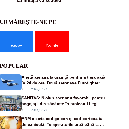
iar inflația va scădea
URMĂREȘTE-NE PE
Facebook
YouTube
POPULAR
Alertă aeriană la graniță pentru a treia oară
în 24 de ore. Două aeronave Eurofighter
britanice au fost ridicate de la sol
31 iul. 2026, 07:24
SANITAS: Niciun scenariu favorabil pentru
angajații din sănătate în proiectul Legii
salarizării
31 iul. 2026, 07:29
ANM a emis cod galben și cod portocaliu
de caniculă. Temperaturile urcă până la 38