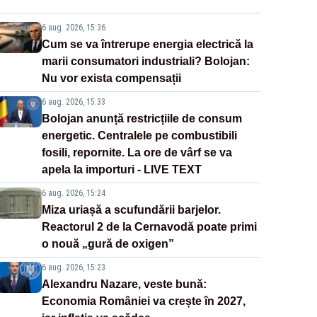
6 aug. 2026, 15:36
Cum se va întrerupe energia electrică la
marii consumatori industriali? Bolojan:
Nu vor exista compensații
6 aug. 2026, 15:33
Bolojan anunță restricțiile de consum
energetic. Centralele pe combustibili
fosili, repornite. La ore de vârf se va
apela la importuri - LIVE TEXT
6 aug. 2026, 15:24
Miza uriașă a scufundării barjelor.
Reactorul 2 de la Cernavodă poate primi
o nouă „gură de oxigen”
6 aug. 2026, 15:23
Alexandru Nazare, veste bună:
Economia României va crește în 2027,