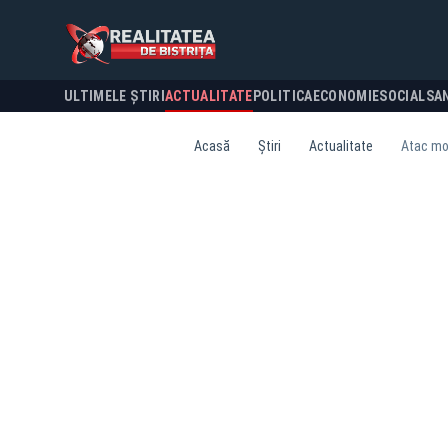
ULTIMELE ȘTIRI
ACTUALITATE
POLITICA
ECONOMIE
SOCIAL
SA
Acasă
Știri
Actualitate
Atac mor