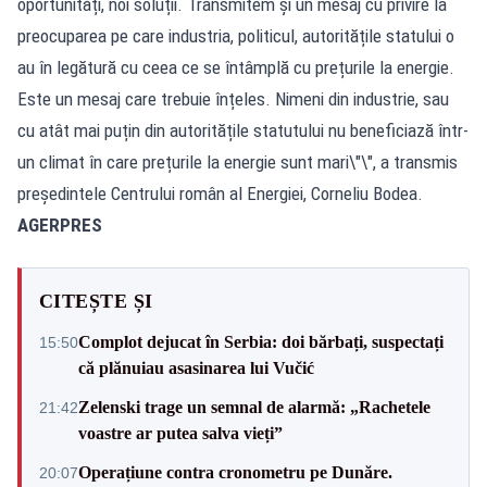
oportunități, noi soluții. Transmitem și un mesaj cu privire la
preocuparea pe care industria, politicul, autoritățile statului o
au în legătură cu ceea ce se întâmplă cu prețurile la energie.
Este un mesaj care trebuie înțeles. Nimeni din industrie, sau
cu atât mai puțin din autoritățile statutului nu beneficiază într-
un climat în care prețurile la energie sunt mari\"\", a transmis
președintele Centrului român al Energiei, Corneliu Bodea.
AGERPRES
CITEȘTE ȘI
Complot dejucat în Serbia: doi bărbați, suspectați
15:50
că plănuiau asasinarea lui Vučić
Zelenski trage un semnal de alarmă: „Rachetele
21:42
voastre ar putea salva vieți”
Operațiune contra cronometru pe Dunăre.
20:07