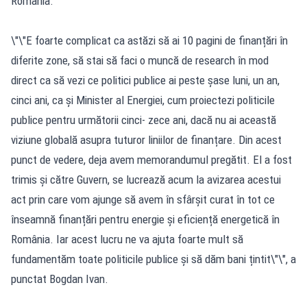
România.
\"\"E foarte complicat ca astăzi să ai 10 pagini de finanțări în
diferite zone, să stai să faci o muncă de research în mod
direct ca să vezi ce politici publice ai peste șase luni, un an,
cinci ani, ca și Minister al Energiei, cum proiectezi politicile
publice pentru următorii cinci- zece ani, dacă nu ai această
viziune globală asupra tuturor liniilor de finanțare. Din acest
punct de vedere, deja avem memorandumul pregătit. El a fost
trimis și către Guvern, se lucrează acum la avizarea acestui
act prin care vom ajunge să avem în sfârșit curat în tot ce
înseamnă finanțări pentru energie și eficiență energetică în
România. Iar acest lucru ne va ajuta foarte mult să
fundamentăm toate politicile publice și să dăm bani țintit\"\", a
punctat Bogdan Ivan.