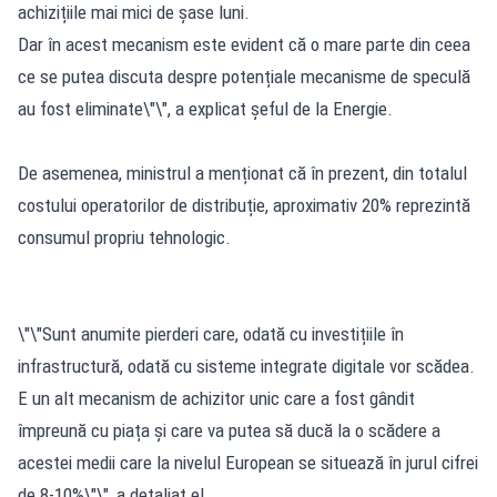
achizițiile mai mici de șase luni.
Dar în acest mecanism este evident că o mare parte din ceea
ce se putea discuta despre potențiale mecanisme de speculă
au fost eliminate\"\", a explicat șeful de la Energie.
De asemenea, ministrul a menționat că în prezent, din totalul
costului operatorilor de distribuție, aproximativ 20% reprezintă
consumul propriu tehnologic.
\"\"Sunt anumite pierderi care, odată cu investițiile în
infrastructură, odată cu sisteme integrate digitale vor scădea.
E un alt mecanism de achizitor unic care a fost gândit
împreună cu piața și care va putea să ducă la o scădere a
acestei medii care la nivelul European se situează în jurul cifrei
de 8-10%\"\", a detaliat el.