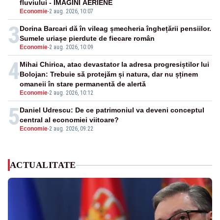
fluviului - IMAGINI AERIENE
Economie
-
2 aug. 2026, 10:07
3
Dorina Barcari dă în vileag șmecheria înghețării pensiilor.
Sumele uriașe pierdute de fiecare român
Economie
-
2 aug. 2026, 10:09
4
Mihai Chirica, atac devastator la adresa progresiștilor lui
Bolojan: Trebuie să protejăm și natura, dar nu șținem
omaneii în stare permanentă de alertă
Economie
-
2 aug. 2026, 10:12
5
Daniel Udrescu: De ce patrimoniul va deveni conceptul
central al economiei viitoare?
Economie
-
2 aug. 2026, 09:22
ACTUALITATE