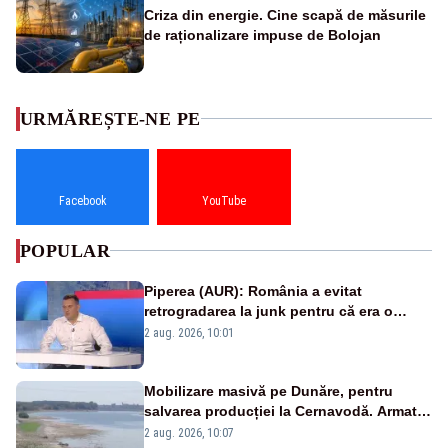
Criza din energie. Cine scapă de măsurile
de raționalizare impuse de Bolojan
URMĂREȘTE-NE PE
Facebook
YouTube
POPULAR
Piperea (AUR): România a evitat
retrogradarea la junk pentru că era o
catastrofă pentru bănci și fondurile de
2 aug. 2026, 10:01
pensii
Mobilizare masivă pe Dunăre, pentru
salvarea producției la Cernavodă. Armata
va detona o stâncă și va devia apa
2 aug. 2026, 10:07