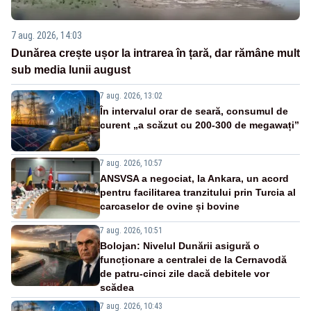
7 aug. 2026, 14:03
Dunărea crește ușor la intrarea în țară, dar rămâne mult
sub media lunii august
7 aug. 2026, 13:02
În intervalul orar de seară, consumul de
curent „a scăzut cu 200-300 de megawați”
7 aug. 2026, 10:57
ANSVSA a negociat, la Ankara, un acord
pentru facilitarea tranzitului prin Turcia al
carcaselor de ovine și bovine
7 aug. 2026, 10:51
Bolojan: Nivelul Dunării asigură o
funcționare a centralei de la Cernavodă
de patru-cinci zile dacă debitele vor
scădea
7 aug. 2026, 10:43