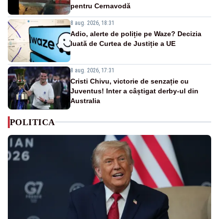
pentru Cernavodă
8 aug. 2026, 18:31
Adio, alerte de poliție pe Waze? Decizia
luată de Curtea de Justiție a UE
8 aug. 2026, 17:31
Cristi Chivu, victorie de senzație cu
Juventus! Inter a câștigat derby-ul din
Australia
POLITICA