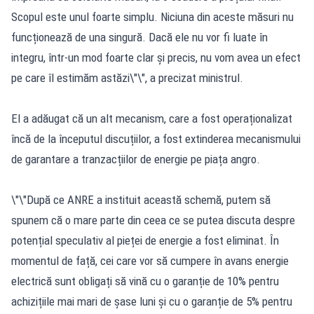
Scopul este unul foarte simplu. Niciuna din aceste măsuri nu
funcționează de una singură. Dacă ele nu vor fi luate în
integru, într-un mod foarte clar și precis, nu vom avea un efect
pe care îl estimăm astăzi\"\", a precizat ministrul.
El a adăugat că un alt mecanism, care a fost operaționalizat
încă de la începutul discuțiilor, a fost extinderea mecanismului
de garantare a tranzacțiilor de energie pe piața angro.
\"\"După ce ANRE a instituit această schemă, putem să
spunem că o mare parte din ceea ce se putea discuta despre
potențial speculativ al pieței de energie a fost eliminat. În
momentul de față, cei care vor să cumpere în avans energie
electrică sunt obligați să vină cu o garanție de 10% pentru
achizițiile mai mari de șase luni și cu o garanție de 5% pentru