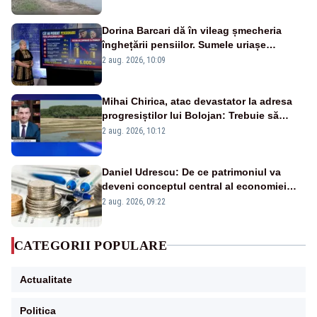
fluviului - IMAGINI AERIENE
Dorina Barcari dă în vileag șmecheria
înghețării pensiilor. Sumele uriașe
pierdute de fiecare român
2 aug. 2026, 10:09
Mihai Chirica, atac devastator la adresa
progresiștilor lui Bolojan: Trebuie să
protejăm și natura, dar nu șținem omaneii
2 aug. 2026, 10:12
în stare permanentă de alertă
Daniel Udrescu: De ce patrimoniul va
deveni conceptul central al economiei
viitoare?
2 aug. 2026, 09:22
CATEGORII POPULARE
Actualitate
Politica