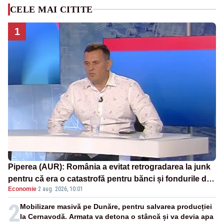
CELE MAI CITITE
1
Piperea (AUR): România a evitat retrogradarea la junk
pentru că era o catastrofă pentru bănci și fondurile de
Economie
·
2 aug. 2026, 10:01
pensii
2
Mobilizare masivă pe Dunăre, pentru salvarea producției
la Cernavodă. Armata va detona o stâncă și va devia apa