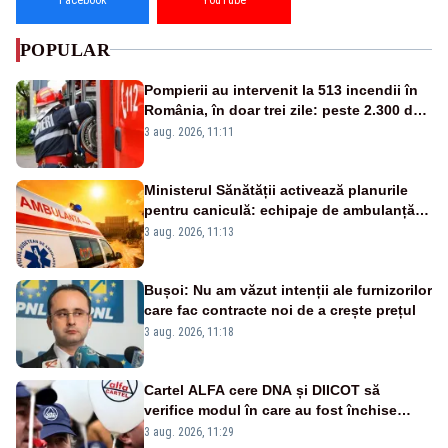
POPULAR
Pompierii au intervenit la 513 incendii în
România, în doar trei zile: peste 2.300 de
hectare de teren au fost afectate
3 aug. 2026, 11:11
Ministerul Sănătății activează planurile
pentru caniculă: echipaje de ambulanță
suplimentate, stocuri de medicamente
3 aug. 2026, 11:13
verificate și puncte de apă în spațiile
publice
Bușoi: Nu am văzut intenții ale furnizorilor
care fac contracte noi de a crește prețul
3 aug. 2026, 11:18
Cartel ALFA cere DNA și DIICOT să
verifice modul în care au fost închise
centralele pe cărbune
3 aug. 2026, 11:29