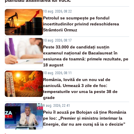
plănuiau asasinarea lui Vučić
10 aug. 2026, 08:22
Petrolul se scumpește pe fondul
incertitudinilor privind redeschiderea
Strâmtorii Ormuz
10 aug. 2026, 08:17
Peste 33.000 de candidați susțin
examenul național de Bacalaureat în
sesiunea de toamnă: primele rezultate, pe
18 august
10 aug. 2026, 08:11
România, lovită de un nou val de
caniculă. Urmează 3 zile de foc:
temperaturile vor urca la peste 38 de
grade
9 aug. 2026, 22:41
Peiu îl acuză pe Bolojan că ține România
pe loc: „Premier și ministru interimar la
Energie, dar nu are curaj să ia o decizie”