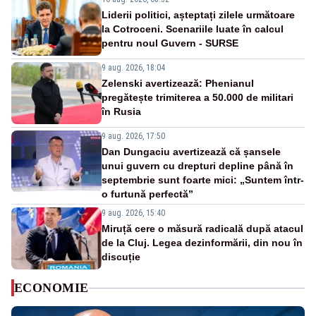
Liderii politici, așteptați zilele următoare
la Cotroceni. Scenariile luate în calcul
pentru noul Guvern - SURSE
9 aug. 2026, 18:04
Zelenski avertizează: Phenianul
pregătește trimiterea a 50.000 de militari
în Rusia
9 aug. 2026, 17:50
Dan Dungaciu avertizează că șansele
unui guvern cu drepturi depline până în
septembrie sunt foarte mici: „Suntem într-
o furtună perfectă”
9 aug. 2026, 15:40
Miruță cere o măsură radicală după atacul
de la Cluj. Legea dezinformării, din nou în
discuție
ECONOMIE