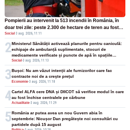
Pompierii au intervenit la 513 incendii în România, în
doar trei zile: peste 2.300 de hectare de teren au fost
Social
·
3 aug. 2026, 11:11
afectate
2
Ministerul Sănătății activează planurile pentru caniculă:
echipaje de ambulanță suplimentate, stocuri de
medicamente verificate și puncte de apă în spațiile
Social
-
3 aug. 2026, 11:13
publice
3
Bușoi: Nu am văzut intenții ale furnizorilor care fac
contracte noi de a crește prețul
Economie
-
3 aug. 2026, 11:18
4
Cartel ALFA cere DNA și DIICOT să verifice modul în care
au fost închise centralele pe cărbune
Actualitate
-
3 aug. 2026, 11:29
5
România ar putea avea un nou Guvern abia în
septembrie: Nicușor Dan pregătește noi consultări cu
partidele după 15 august
Politica
-
3 aug. 2026, 10:28