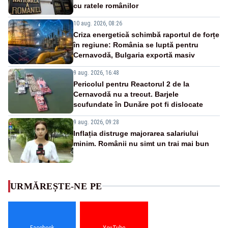
cu ratele românilor
10 aug. 2026, 08:26
Criza energetică schimbă raportul de forțe
în regiune: România se luptă pentru
Cernavodă, Bulgaria exportă masiv
9 aug. 2026, 16:48
Pericolul pentru Reactorul 2 de la
Cernavodă nu a trecut. Barjele
scufundate în Dunăre pot fi dislocate
9 aug. 2026, 09:28
Inflația distruge majorarea salariului
minim. Românii nu simt un trai mai bun
URMĂREȘTE-NE PE
Facebook
YouTube