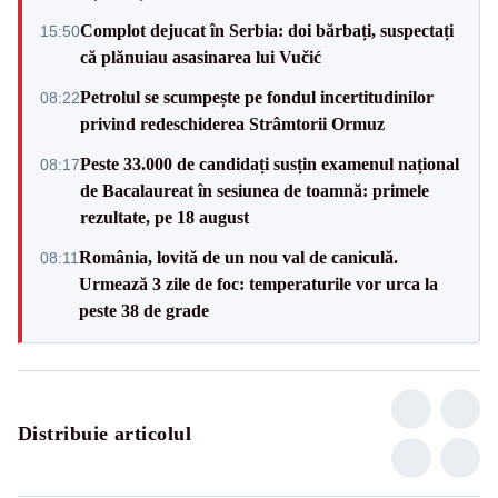
Complot dejucat în Serbia: doi bărbați, suspectați
15:50
că plănuiau asasinarea lui Vučić
Petrolul se scumpește pe fondul incertitudinilor
08:22
privind redeschiderea Strâmtorii Ormuz
Peste 33.000 de candidați susțin examenul național
08:17
de Bacalaureat în sesiunea de toamnă: primele
rezultate, pe 18 august
România, lovită de un nou val de caniculă.
08:11
Urmează 3 zile de foc: temperaturile vor urca la
peste 38 de grade
Distribuie articolul