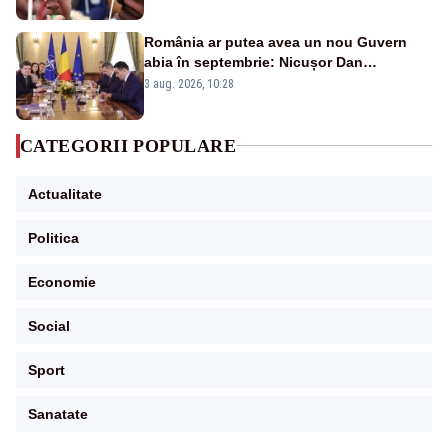
România ar putea avea un nou Guvern
abia în septembrie: Nicușor Dan
pregătește noi consultări cu partidele
3 aug. 2026, 10:28
după 15 august
CATEGORII POPULARE
Actualitate
Politica
Economie
Social
Sport
Sanatate