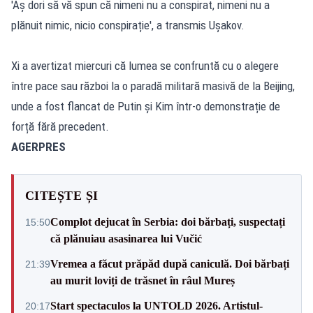
'Aș dori să vă spun că nimeni nu a conspirat, nimeni nu a
plănuit nimic, nicio conspirație', a transmis Ușakov.
Xi a avertizat miercuri că lumea se confruntă cu o alegere
între pace sau război la o paradă militară masivă de la Beijing,
unde a fost flancat de Putin și Kim într-o demonstrație de
forță fără precedent.
AGERPRES
CITEȘTE ȘI
Complot dejucat în Serbia: doi bărbați, suspectați
15:50
că plănuiau asasinarea lui Vučić
Vremea a făcut prăpăd după caniculă. Doi bărbați
21:39
au murit loviți de trăsnet în râul Mureș
Start spectaculos la UNTOLD 2026. Artistul-
20:17