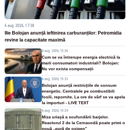
6 aug. 2026, 17:38
Ilie Bolojan anunță ieftinirea carburanților: Petromidia
revine la capacitate maximă
6 aug. 2026, 15:36
Cum se va întrerupe energia electrică la
marii consumatori industriali? Bolojan:
Nu vor exista compensații
6 aug. 2026, 15:33
Bolojan anunță restricțiile de consum
energetic. Centralele pe combustibili
fosili, repornite. La ore de vârf se va apela
la importuri - LIVE TEXT
6 aug. 2026, 15:24
Miza uriașă a scufundării barjelor.
Reactorul 2 de la Cernavodă poate primi o
nouă „gură de oxigen”