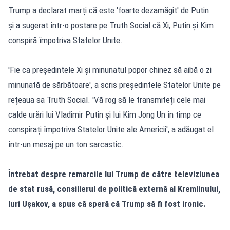
Trump a declarat marți că este 'foarte dezamăgit' de Putin
și a sugerat într-o postare pe Truth Social că Xi, Putin și Kim
conspiră împotriva Statelor Unite.
'Fie ca președintele Xi și minunatul popor chinez să aibă o zi
minunată de sărbătoare', a scris președintele Statelor Unite pe
rețeaua sa Truth Social. 'Vă rog să le transmiteți cele mai
calde urări lui Vladimir Putin și lui Kim Jong Un în timp ce
conspirați împotriva Statelor Unite ale Americii', a adăugat el
într-un mesaj pe un ton sarcastic.
Întrebat despre remarcile lui Trump de către televiziunea
de stat rusă, consilierul de politică externă al Kremlinului,
Iuri Ușakov, a spus că speră că Trump să fi fost ironic.