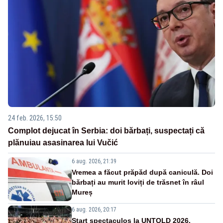
24 feb. 2026, 15:50
Complot dejucat în Serbia: doi bărbați, suspectați că
plănuiau asasinarea lui Vučić
6 aug. 2026, 21:39
Vremea a făcut prăpăd după caniculă. Doi
bărbați au murit loviți de trăsnet în râul
Mureș
6 aug. 2026, 20:17
Start spectaculos la UNTOLD 2026.