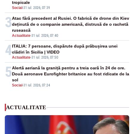
tropicale
Social
-
31 iul. 2026, 07:39
3
Atac fără precedent al Rusiei. O fabrică de drone din Kiev
deținută de o companie americană, distrusă de o rachetă
rusească
Actualitate
-
31 iul. 2026, 07:40
4
ITALIA: 7 persoane, dispărute după prăbușirea unei
clădiri în Sicilia | VIDEO
Actualitate
-
31 iul. 2026, 07:50
5
Alertă aeriană la graniță pentru a treia oară în 24 de ore.
Două aeronave Eurofighter britanice au fost ridicate de la
sol
Social
-
31 iul. 2026, 07:24
ACTUALITATE