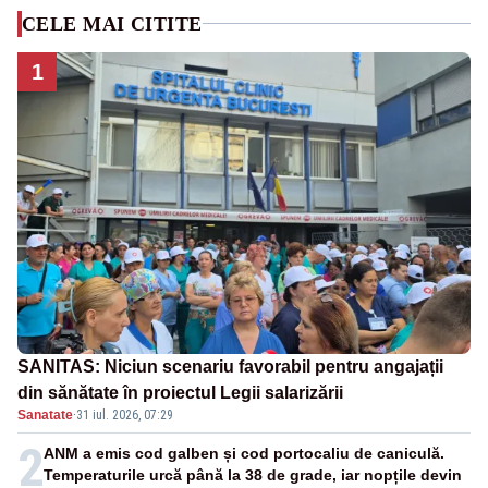
CELE MAI CITITE
1
SANITAS: Niciun scenariu favorabil pentru angajații
din sănătate în proiectul Legii salarizării
Sanatate
·
31 iul. 2026, 07:29
2
ANM a emis cod galben și cod portocaliu de caniculă.
Temperaturile urcă până la 38 de grade, iar nopțile devin