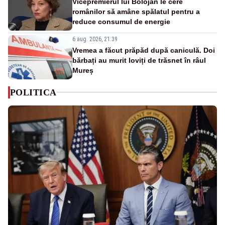
Vicepremierul lui Bolojan le cere
românilor să amâne spălatul pentru a
reduce consumul de energie
6 aug. 2026, 21:39
Vremea a făcut prăpăd după caniculă. Doi
bărbați au murit loviți de trăsnet în râul
Mureș
POLITICA