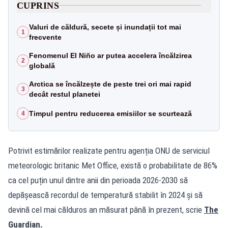
CUPRINS
Valuri de căldură, secete și inundații tot mai
1
frecvente
Fenomenul El Niño ar putea accelera încălzirea
2
globală
Arctica se încălzește de peste trei ori mai rapid
3
decât restul planetei
Timpul pentru reducerea emisiilor se scurtează
4
Potrivit estimărilor realizate pentru agenția ONU de serviciul
meteorologic britanic Met Office, există o probabilitate de 86%
ca cel puțin unul dintre anii din perioada 2026-2030 să
depășească recordul de temperatură stabilit în 2024 și să
devină cel mai călduros an măsurat până în prezent, scrie
The
Guardian.