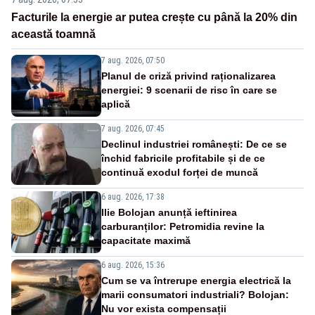
Facturile la energie ar putea crește cu până la 20% din
această toamnă
7 aug. 2026, 07:50
Planul de criză privind raționalizarea
energiei: 9 scenarii de risc în care se
aplică
7 aug. 2026, 07:45
Declinul industriei românești: De ce se
închid fabricile profitabile și de ce
continuă exodul forței de muncă
6 aug. 2026, 17:38
Ilie Bolojan anunță ieftinirea
carburanților: Petromidia revine la
capacitate maximă
6 aug. 2026, 15:36
Cum se va întrerupe energia electrică la
marii consumatori industriali? Bolojan:
Nu vor exista compensații