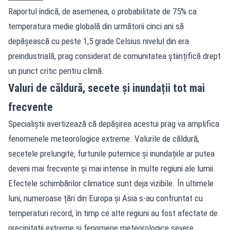
Raportul indică, de asemenea, o probabilitate de 75% ca
temperatura medie globală din următorii cinci ani să
depășească cu peste 1,5 grade Celsius nivelul din era
preindustrială, prag considerat de comunitatea științifică drept
un punct critic pentru climă.
Valuri de căldură, secete și inundații tot mai
frecvente
Specialiștii avertizează că depășirea acestui prag va amplifica
fenomenele meteorologice extreme. Valurile de căldură,
secetele prelungite, furtunile puternice și inundațiile ar putea
deveni mai frecvente și mai intense în multe regiuni ale lumii.
Efectele schimbărilor climatice sunt deja vizibile. În ultimele
luni, numeroase țări din Europa și Asia s-au confruntat cu
temperaturi record, în timp ce alte regiuni au fost afectate de
precipitații extreme și fenomene meteorologice severe.