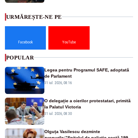
URMĂREȘTE-NE PE
Facebook
YouTube
POPULAR
Legea pentru Programul SAFE, adoptată
de Parlament
31 iul. 2026, 08:16
O delegație a oierilor protestatari, primită
la Palatul Victoria
31 iul. 2026, 08:30
Olguța Vasilescu dezminte
zvonurile:”Spitalul de paliație costă 199