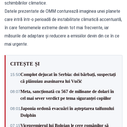
schimbărilor climatice.
Datele prezentate de OMM conturează imaginea unei planete
care intră într-o perioadă de instabilitate climatică accentuată,
în care fenomenele extreme devin tot mai frecvente, iar
măsurile de adaptare și reducere a emisiilor devin din ce în ce
mai urgente.
CITEȘTE ȘI
Complot dejucat în Serbia: doi bărbați, suspectați
15:50
că plănuiau asasinarea lui Vučić
Meta, sancționată cu 567 de milioane de dolari în
08:07
cel mai sever verdict pe tema siguranței copiilor
Japonia ordonă evacuări în așteptarea taifunului
08:01
Dolphin
Vicepremierul lui Bolojan le cere românilor să
07:15