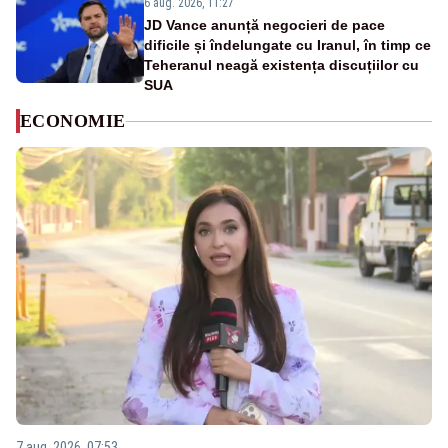
6 aug. 2026, 11:27
JD Vance anunță negocieri de pace
dificile și îndelungate cu Iranul, în timp ce
Teheranul neagă existența discuțiilor cu
SUA
ECONOMIE
7 aug. 2026, 07:53