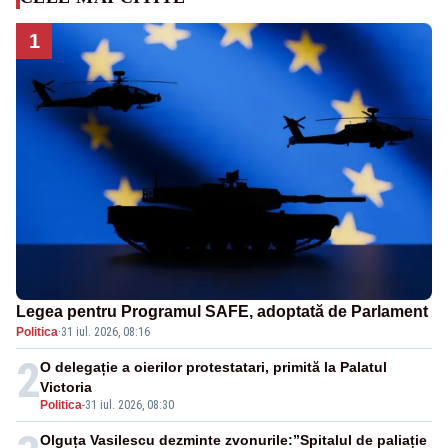
1
Legea pentru Programul SAFE, adoptată de Parlament
Politica
·
31 iul. 2026, 08:16
2
O delegație a oierilor protestatari, primită la Palatul
Victoria
Politica
-
31 iul. 2026, 08:30
Olguța Vasilescu dezminte zvonurile:”Spitalul de paliație