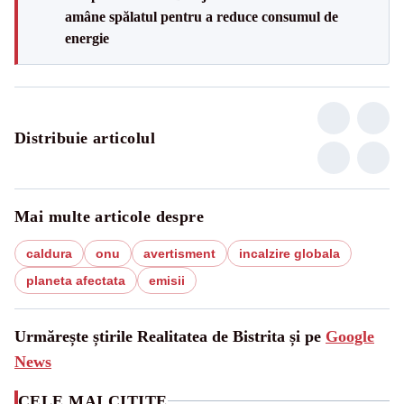
amâne spălatul pentru a reduce consumul de
energie
Distribuie articolul
Mai multe articole despre
caldura
onu
avertisment
incalzire globala
planeta afectata
emisii
Urmărește știrile Realitatea de Bistrita și pe
Google
News
CELE MAI CITITE