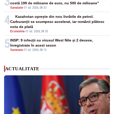
3
costă 199 de milioane de euro, nu 500 de milioane”
Sanatate
-
31 iul. 2026, 08:33
4
Kazahstan oprește din nou livrările de petrol.
Carburanții se scumpesc accelerat, iar românii plătesc
nota de plată
Economie
-
31 iul. 2026, 08:35
5
INSP: 9 infecții cu virusul West Nile și 2 decese,
înregistrate în acest sezon
Sanatate
-
31 iul. 2026, 08:13
ACTUALITATE