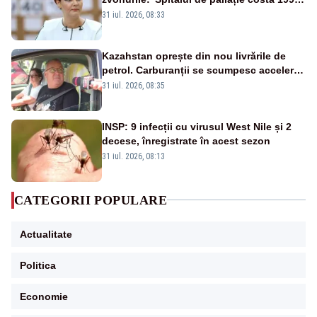
de milioane de euro, nu 500 de milioane”
31 iul. 2026, 08:33
Kazahstan oprește din nou livrările de
petrol. Carburanții se scumpesc accelerat,
iar românii plătesc nota de plată
31 iul. 2026, 08:35
INSP: 9 infecții cu virusul West Nile și 2
decese, înregistrate în acest sezon
31 iul. 2026, 08:13
CATEGORII POPULARE
Actualitate
Politica
Economie