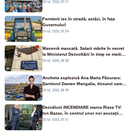
30 iul. 2026, 07:51
Fermierii ies în stradă, astăzi, în fața
Guvernului!
30 iul. 2026, 07:54
Manevră mascată. Salarii mărite în secret
la Ministerul Dezvoltării în timp ce medicii
ies în stradă
30 iul. 2026, 08:00
Ancheta explozivă Ana Maria Păcuraru:
Șantierul Damen Mangalia, dosarul care
scufundă apărarea României
30 iul. 2026, 08:09
Dezvăluiri INCENDIARE marca Rizea TV:
Ion Bazac, în centrul unor noi acuzații
publice
30 iul. 2026, 07:51