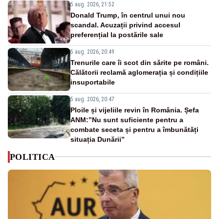
5 aug. 2026, 21:52
Donald Trump, în centrul unui nou
scandal. Acuzații privind accesul
preferențial la postările sale
5 aug. 2026, 20:49
Trenurile care îi scot din sărite pe români.
Călătorii reclamă aglomerația și condițiile
insuportabile
5 aug. 2026, 20:47
Ploile și vijeliile revin în România. Șefa
ANM:”Nu sunt suficiente pentru a
combate seceta și pentru a îmbunătăți
situația Dunării”
POLITICA