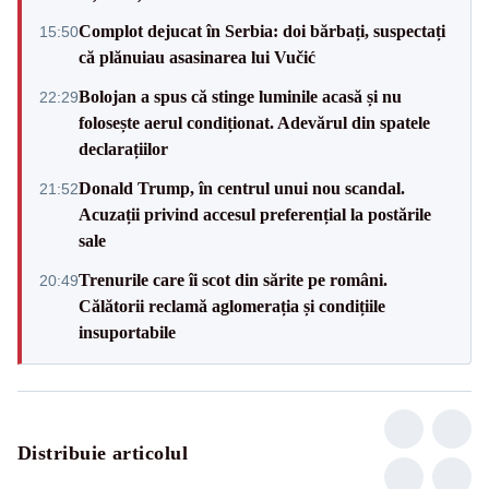
Complot dejucat în Serbia: doi bărbați, suspectați
15:50
că plănuiau asasinarea lui Vučić
Bolojan a spus că stinge luminile acasă și nu
22:29
folosește aerul condiționat. Adevărul din spatele
declarațiilor
Donald Trump, în centrul unui nou scandal.
21:52
Acuzații privind accesul preferențial la postările
sale
Trenurile care îi scot din sărite pe români.
20:49
Călătorii reclamă aglomerația și condițiile
insuportabile
Distribuie articolul