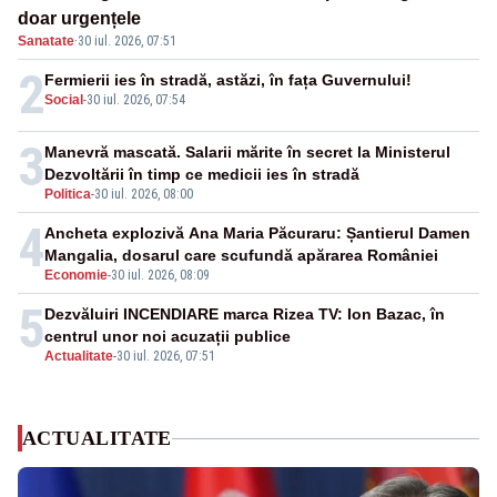
doar urgențele
Sanatate
·
30 iul. 2026, 07:51
2
Fermierii ies în stradă, astăzi, în fața Guvernului!
Social
-
30 iul. 2026, 07:54
3
Manevră mascată. Salarii mărite în secret la Ministerul
Dezvoltării în timp ce medicii ies în stradă
Politica
-
30 iul. 2026, 08:00
4
Ancheta explozivă Ana Maria Păcuraru: Șantierul Damen
Mangalia, dosarul care scufundă apărarea României
Economie
-
30 iul. 2026, 08:09
5
Dezvăluiri INCENDIARE marca Rizea TV: Ion Bazac, în
centrul unor noi acuzații publice
Actualitate
-
30 iul. 2026, 07:51
ACTUALITATE