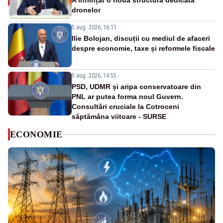
A înființat o nouă structură dedicată
dronelor
5 aug. 2026, 16:11
Ilie Bolojan, discuții cu mediul de afaceri
despre economie, taxe și reformele fiscale
5 aug. 2026, 14:55
PSD, UDMR și aripa conservatoare din
PNL ar putea forma noul Guvern.
Consultări cruciale la Cotroceni
săptămâna viitoare - SURSE
ECONOMIE