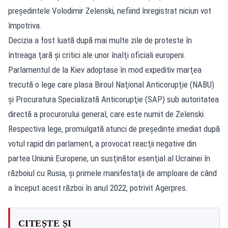
președintele Volodimir Zelenski, nefiind înregistrat niciun vot
împotriva.
Decizia a fost luată după mai multe zile de proteste în
întreaga ţară şi critici ale unor înalţi oficiali europeni.
Parlamentul de la Kiev adoptase în mod expeditiv marţea
trecută o lege care plasa Biroul Naţional Anticorupţie (NABU)
şi Procuratura Specializată Anticorupţie (SAP) sub autoritatea
directă a procurorului general, care este numit de Zelenski.
Respectiva lege, promulgată atunci de preşedinte imediat după
votul rapid din parlament, a provocat reacţii negative din
partea Uniunii Europene, un susţinător esenţial al Ucrainei în
războiul cu Rusia, şi primele manifestaţii de amploare de când
a început acest război în anul 2022, potrivit Agerpres.
CITEȘTE ȘI